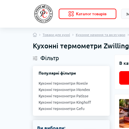
Каталог товарів
Товари для кухні
Кухонне начиння та аксесуари
Кухонні термометри Zwilling
Фільтр
В ка
Популярні фільтри
Кухонні термометри Roesle
Кухонні термометри Mondex
Кухонні термометри Patisse
Кухонні термометри Kinghoff
Кухонні термометри Gefu
Ви вибрали: