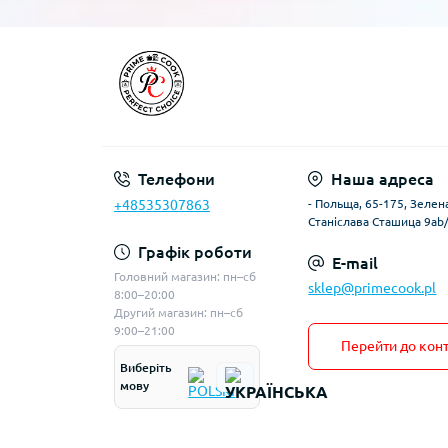
Телефони
Наша адреса
+48535307863
- Польща, 65-175, Зелена
Станіслава Сташица 9ab
Графік роботи
E-mail
Головний магазин: пн–сб
sklep@primecook.pl
8:00–20:00
Другий магазин: пн–сб
9:00–21:00
Перейти до конт
Виберіть
мову