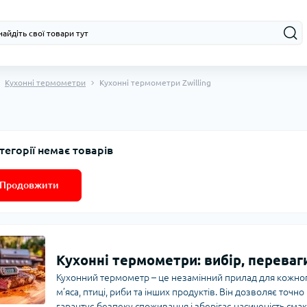
Кухонні термометри
Кухонні термометри Zwilling
тегорії немає товарів
Продовжити
Кухонні термометри: вибір, переваг
Кухонний термометр – це незамінний прилад для кожного
м’яса, птиці, риби та інших продуктів. Він дозволяє точ
гарантує безпеку споживання і зберігає насиченість сма