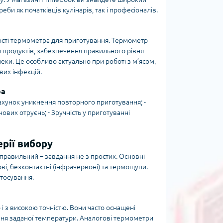
би як початківців кулінарів, так і професіоналів.
ості термометра для приготування. Термометр
продуктів, забезпечення правильного рівня
и. Це особливо актуально при роботі з м’ясом,
их інфекцій.
ра
 рахунок уникнення повторного приготування; -
ових отруєнь; - Зручність у приготуванні
рії вибору
 правильний – завдання не з простих. Основні
і, безконтактні (інфрачервоні) та термощупи.
стосування.
 з високою точністю. Вони часто оснащені
ння заданої температури. Аналогові термометри