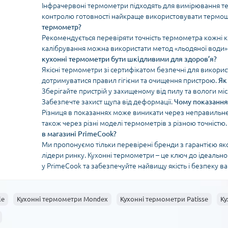
Інфрачервоні термометри підходять для вимірювання тем
контролю готовності найкраще використовувати термо
термометр?
Рекомендується перевіряти точність термометра кожні кі
калібрування можна використати метод «льодяної води» 
кухонні термометри бути шкідливими для здоров’я?
Якісні термометри зі сертифікатом безпечні для викори
дотримуватися правил гігієни та очищення пристрою.
Як
Зберігайте пристрій у захищеному від пилу та вологи мі
Забезпечте захист щупа від деформації.
Чому показання
Різниця в показаннях може виникати через неправильне 
також через різні моделі термометрів з різною точністю
в магазині PrimeCook?
Ми пропонуємо тільки перевірені бренди з гарантією якос
лідери ринку. Кухонні термометри – це ключ до ідеальн
у PrimeCook та забезпечуйте найвищу якість і безпеку ва
le
Кухонні термометри Mondex
Кухонні термометри Patisse
Ку