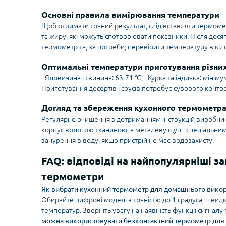
Основні правила вимірювання температури
Щоб отримати точний результат, слід вставляти термоме
та жиру, які можуть спотворювати показники. Після дося
термометр та, за потреби, перевірити температуру в кіль
Оптимальні температури приготування різни
- Яловичина і свинина: 63-71 °C; - Курка та індичка: мінімум 
Приготування десертів і соусів потребує суворого конт
Догляд та збереження кухонного термометр
Регулярне очищення з дотриманням інструкцій виробник
корпус вологою тканиною, а металеву щуп - спеціальним
занурення в воду, якщо пристрій не має водозахисту.
FAQ: відповіді на найпопулярніші з
термометри
Як вибрати кухонний термометр для домашнього вико
Обирайте цифрові моделі з точністю до 1 градуса, швидк
температур. Зверніть увагу на наявність функції сигнал
можна використовувати безконтактний термометр для 