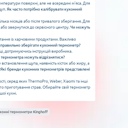
ператури поверхні, але не всередині м’яса. Для
щуп.
Як часто потрібно калібрувати кухонний
лька місяців або після тривалого зберігання. Для
або звернутися до сервісного центру.
Чи можуть
стання із харчовими продуктами. Важливо
 правильно зберігати кухонний термометр?
сці, дотримуючись інструкцій виробника.
 термометра можуть відрізнятися?
встановлення щупа, наявність кісток або жиру, а
.
Які бренди кухонних термометрів представлені
ті, серед яких ThermoPro, Weber, Xiaomi та інші
ого приготування страв. Обирайте свій термометр
шої кухні.
хонні термометри Kinghoff