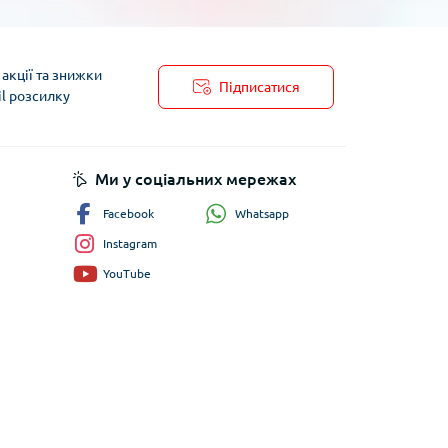
акції та знижки
Підписатися
il розсилку
пису
Ми у соціальних мережах
Whatsapp
Facebook
Instagram
YouTube