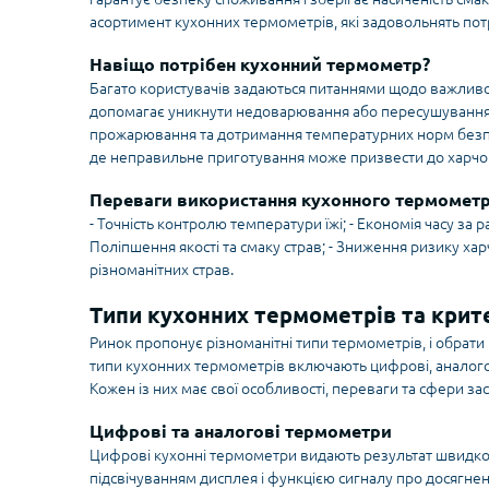
асортимент кухонних термометрів, які задовольнять потре
Навіщо потрібен кухонний термометр?
Багато користувачів задаються питаннями щодо важлив
допомагає уникнути недоварювання або пересушування 
прожарювання та дотримання температурних норм безпек
де неправильне приготування може призвести до харчов
Переваги використання кухонного термомет
- Точність контролю температури їжі; - Економія часу за
Поліпшення якості та смаку страв; - Зниження ризику харч
різноманітних страв.
Типи кухонних термометрів та крите
Ринок пропонує різноманітні типи термометрів, і обрати
типи кухонних термометрів включають цифрові, аналогов
Кожен із них має свої особливості, переваги та сфери за
Цифрові та аналогові термометри
Цифрові кухонні термометри видають результат швидко і
підсвічуванням дисплея і функцією сигналу про досягне