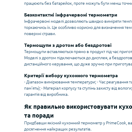
працюють без батарейок, проте можуть бути менш точни
Безконтактні інфрачервоні термометри
Інфрачервоні моделі дозволяють швидко виміряти темпе
торкаючись їх. Це особливо корисно для визначення тем
поверхні страви.
Термощупи з дротом або бездротові
Термощупи вставляються прямо в продукт під час пригот
Моделі з дротом підключаються до дисплея, а бездротов
дистанційного керування, що дуже зручно при приготуван
Критерії вибору кухонного термометра
- Діапазон вимірювання температури; - Час реагування та 
пам’ять); - Матеріал корпусу та ступінь захисту від вологи;
гарантія від виробника.
Як правильно використовувати кух
та поради
Придбавши якісний кухонний термометр у PrimeCook, ва
досягнення найкращих результатів.