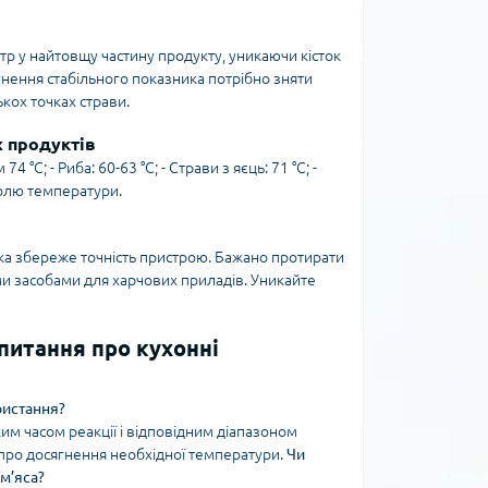
тр у найтовщу частину продукту, уникаючи кісток
гнення стабільного показника потрібно зняти
кох точках страви.
х продуктів
74 °C; - Риба: 60-63 °C; - Страви з яєць: 71 °C; -
ролю температури.
а
а збереже точність пристрою. Бажано протирати
и засобами для харчових приладів. Уникайте
апитання про кухонні
ристання?
им часом реакції і відповідним діапазоном
у про досягнення необхідної температури.
Чи
м’яса?