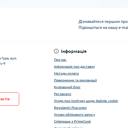
Дізнавайтеся першим про 
Підпишіться на нашу e-ma
Умови облікового за
Інформація
 Гура, вул.
Про нас
/u-9
Інформація про доставку
Методи оплати
Повернення та рекламації
Кулінарний блог
Регламент
актів
Угоди про політику щодо файлів cookie
Regulamin Розсилки
Умови облікового запису
Співпраця з PrimeCook