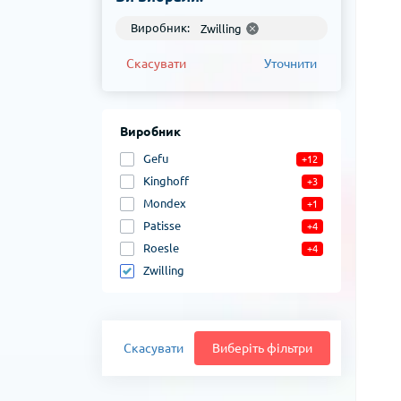
Виробник:
Zwilling
Скасувати
Уточнити
Виробник
Gefu
+12
Kinghoff
+3
Mondex
+1
Patisse
+4
Roesle
+4
Zwilling
Скасувати
Виберіть фільтри