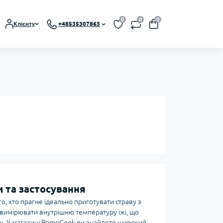
0
0
0
Клієнту
+48535307863
и та застосування
, хто прагне ідеально приготувати страву з
но вимірювати внутрішню температуру їжі, що
ку. У магазині PrimeCook ви знайдете широкий