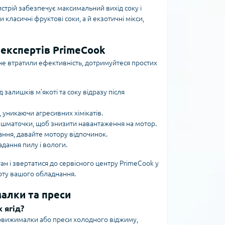
истрій забезпечує максимальний вихід соку і
 класичні фруктові соки, а й екзотичні мікси,
 експертів PrimeCook
е втратили ефективність, дотримуйтеся простих
залишків м’якоті та соку відразу після
, уникаючи агресивних хімікатів.
на шматочки, щоб знизити навантаження на мотор.
ання, давайте мотору відпочинок.
адання пилу і вологи.
н і звертатися до сервісного центру PrimeCook у
боту вашого обладнання.
малки та преси
 ягід?
оковижималки або преси холодного віджиму,