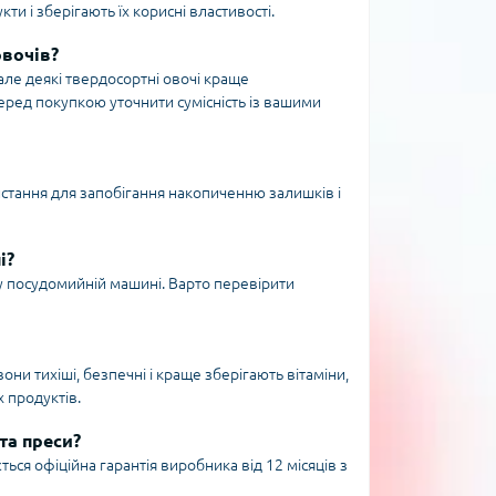
 і зберігають їх корисні властивості.
овочів?
але деякі твердосортні овочі краще
ред покупкою уточнити сумісність із вашими
тання для запобігання накопиченню залишків і
і?
 у посудомийній машині. Варто перевірити
ни тихіші, безпечні і краще зберігають вітаміни,
х продуктів.
та преси?
ться офіційна гарантія виробника від 12 місяців з