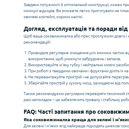
Завдяки потужності й оптимальній конструкції, кожен пр
мінімум відходів. Ви зможете легко приготувати не тільки
овочеві коктейлі, корисні настої.
Догляд, експлуатація та поради від
Щоб ваша соковижималка або прес прослужили довго і н
рекомендацій:
Проводьте регулярне очищення усіх знімних частин від 
використання, щоб уникнути забруднень і запахів.
Використовуйте м’яку губку і нейтральні миючі засоби
При роботі з твердими овочами і фруктами діліть їх 
Не перевантажуйте пристрій і не допускайте перегрів
Зберігайте пристрій у сухому місці, захищаючи від поп
Також рекомендуємо регулярно перевіряти технічний ста
разі неполадок – це забезпечить тривалу і стабільну ро
FAQ: Часті запитання про соковижи
Яка соковижималка краща для зелені і м'яких
Для зелені і м’яких ягід найкраще підходять шнекові с