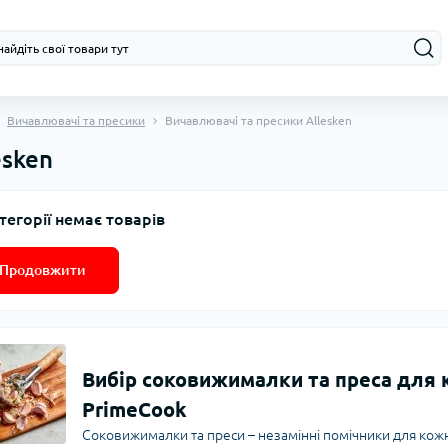
Вичавлювачі та пресики
Вичавлювачі та пресики Allesken
esken
тегорії немає товарів
Продовжити
Вибір соковижималки та преса для к
PrimeCook
Соковижималки та преси – незамінні помічники для кожн