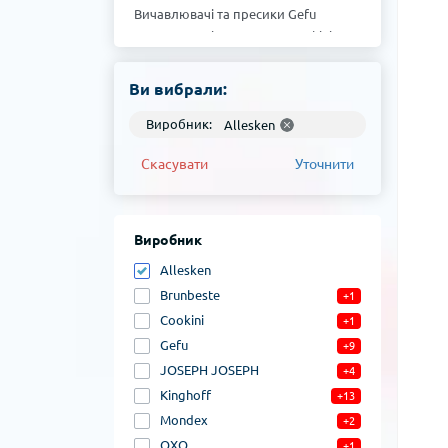
Вичавлювачі та пресики Gefu
Вичавлювачі та пресики Cookini
Вичавлювачі та пресики Brunbeste
Ви вибрали:
Виробник:
Allesken
Скасувати
Уточнити
Виробник
Allesken
Brunbeste
+1
Cookini
+1
Gefu
+9
JOSEPH JOSEPH
+4
Kinghoff
+13
Mondex
+2
OXO
+1