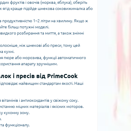
ердих фруктів і овочів (морква, яблука), оберіть
их ягід краще підійде шнекова соковижималка або
 із продуктивністю 1–2 літри на хвилину. Якщо ж
айте більш потужні моделі.
видкого розбирання та миття, а також знімні
олосніше, ніж шнекові або преси, тому цей
а кухні.
ння пюре або морозива, функції автоматичного
користання апарату зручнішим.
ок і пресів від PrimeCook
ідповідає найвищим стандартам якості. Наші
ітамінів і антиоксидантів у свіжому соку.
истанню міцних матеріалів і якісних моторов.
ку кухонну зону.
.
 та функціоналу.