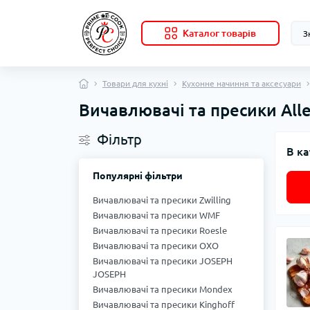
Каталог товарів
Товари для кухні
Кухонне начиння та аксесуари
Вичавлювачі та пресики All
Фільтр
В ка
Популярні фільтри
Вичавлювачі та пресики Zwilling
Вичавлювачі та пресики WMF
Вичавлювачі та пресики Roesle
Вичавлювачі та пресики OXO
Вичавлювачі та пресики JOSEPH
JOSEPH
Вичавлювачі та пресики Mondex
Вичавлювачі та пресики Kinghoff