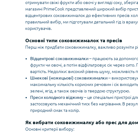
отримувати свіжі фрукти або овочі у вигляді соку, зберіг
магазині PrimeCook представлений широкий вибір пристр
відцентрових соковижималок до ефективних пресів хо
правильний вибір, ми підготували детальний гід із врах
користувачів.
Основні типи соковижималок та пресів
Перш ніж придбати соковижималку, важливо розуміти р
Відцентрові соковижималки
– працюють за допомого
фрукти чи овочі, а потім відфільтровує сік через сито
вартість. Недоліки: високий рівень шуму, можливість п
Шнекові (ножецьові) соковижималки
– використовую
максимальну кількість корисних речовин і сік виходи
зелені, ягід, а також овочів із твердою структурою.
Преси холодного віджиму
– це спеціальні пристрої дл
застосовують механічний тиск без нагрівання. В результ
природний смак та колір.
Як вибрати соковижималку або прес для до
Основні критерії вибору: