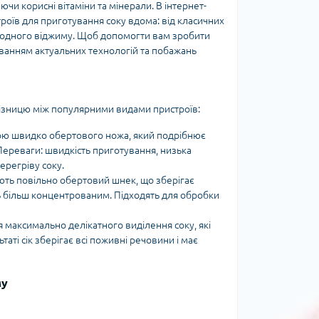
аючи корисні вітаміни та мінерали. В інтернет-
оїв для приготування соку вдома: від класичних
лодного віджиму. Щоб допомогти вам зробити
уванням актуальних технологій та побажань
ізницю між популярними видами пристроїв:
ю швидко обертового ножа, який подрібнює
. Переваги: швидкість приготування, низька
ерегріву соку.
ть повільно обертовий шнек, що зберігає
ть більш концентрованим. Підходять для обробки
я максимально делікатного виділення соку, які
аті сік зберігає всі поживні речовини і має
му