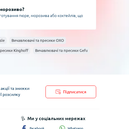
 морозиво?
готування пюре, морозива або коктейлів, що
sle
Вичавлювачі та пресики OXO
ресики Kinghoff
Вичавлювачі та пресики Gefu
акції та знижки
Підписатися
il розсилку
пису
Ми у соціальних мережах
Whatsapp
Facebook