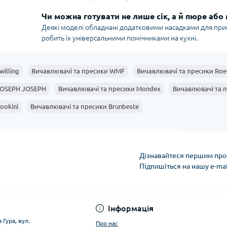
Чи можна готувати не лише сік, а й пюре або
Деякі моделі обладнані додатковими насадками для при
робить їх універсальними помічниками на кухні.
illing
Вичавлювачі та пресики WMF
Вичавлювачі та пресики Roe
JOSEPH JOSEPH
Вичавлювачі та пресики Mondex
Вичавлювачі та п
ookini
Вичавлювачі та пресики Brunbeste
Дізнавайтеся першим про 
Підпишіться на нашу e-ma
Умови облікового за
Інформація
 Гура, вул.
Про нас