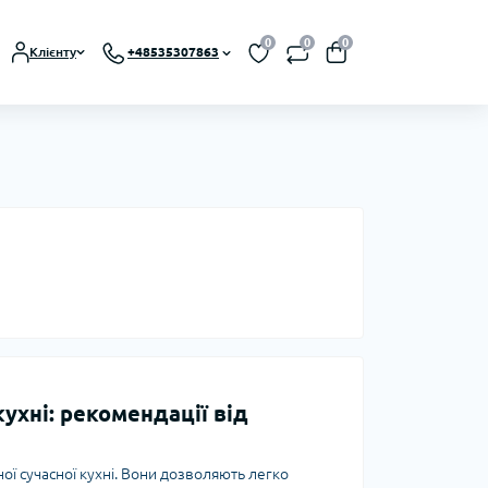
0
0
0
Клієнту
+48535307863
ухні: рекомендації від
ої сучасної кухні. Вони дозволяють легко