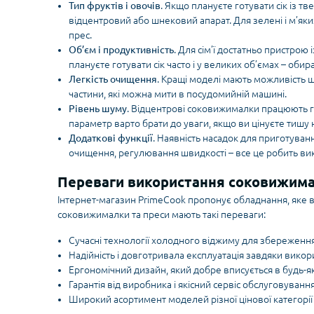
Тип фруктів і овочів
. Якщо плануєте готувати сік із тв
відцентровий або шнековий апарат. Для зелені і м’як
прес.
Об’єм і продуктивність
. Для сім’ї достатньо пристрою
плануєте готувати сік часто і у великих об’ємах – обир
Легкість очищення
. Кращі моделі мають можливість ш
частини, які можна мити в посудомийній машині.
Рівень шуму
. Відцентрові соковижималки працюють г
параметр варто брати до уваги, якщо ви цінуєте тишу н
Додаткові функції
. Наявність насадок для приготува
очищення, регулювання швидкості – все це робить ви
Переваги використання соковижимал
Інтернет-магазин PrimeCook пропонує обладнання, яке в
соковижималки та преси мають такі переваги:
Сучасні технології холодного віджиму для збереження в
Надійність і довготривала експлуатація завдяки викор
Ергономічний дизайн, який добре вписується в будь-я
Гарантія від виробника і якісний сервіс обслуговування
Широкий асортимент моделей різної цінової категорії