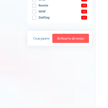
Roesle
+3
WMF
+2
Zwilling
+1
Скасувати
Виберіть фільтри