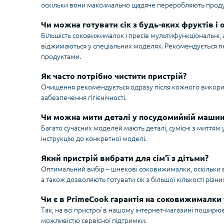
оскільки вони максимально щадяче переробляють продукти
Чи можна готувати сік з будь-яких фруктів і 
Більшість соковижималок і пресів мультифункціональні, 
віджимаються у спеціальних моделях. Рекомендується пе
продуктами.
Як часто потрібно чистити пристрій?
Очищення рекомендується одразу після кожного викорис
забезпечення гігієнічності.
Чи можна мити деталі у посудомийній машин
Багато сучасних моделей мають деталі, сумісні з миттям
інструкцію до конкретної моделі.
Який пристрій вибрати для сім'ї з дітьми?
Оптимальний вибір – шнекові соковижималки, оскільки во
а також дозволяють готувати сік з більшої кількості різни
Чи є в PrimeCook гарантія на соковижималки 
Так, на всі пристрої в нашому інтернет-магазині поширює
можливістю сервісної підтримки.