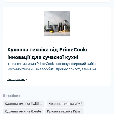
Кухонна техніка від PrimeCook:
інновації для сучасної кухні
Інтернет-магазин PrimeCook пропонує широкий вибір
кухонної техніки, яка зробить процес приготування їжі
простим, ефективним та приємним. Від сучасних
Розгорнути
мультиварок до компактних блендерів – кожен пристрій
створено з урахуванням останніх технологічних розробок та
потреб користувачів. Наша техніка допоможе економити
Виробник
час, підвищить якість приготування страв і збереже користь
продуктів.
Кухонна техніка Zwilling
Кухонна техніка WMF
Переваги сучасної кухонної техніки
Кухонна техніка Roesle
Кухонна техніка Kilner