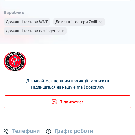
Виробник
Домашні тостери WMF
Домашні тостери Zwilling
Домашні тостери Berlinger haus
Дізнавайтеся першим про акції та знижки
Підпишіться на нашу e-mail розсилку
Підписатися
Умови облікового запису
Телефони
Графік роботи