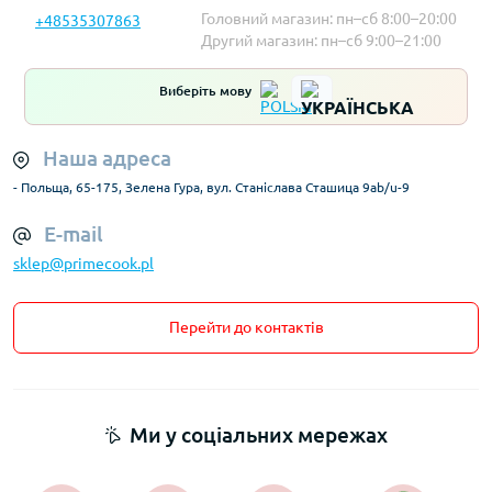
Головний магазин: пн–сб 8:00–20:00
+48535307863
Другий магазин: пн–сб 9:00–21:00
Виберіть мову
Наша адреса
- Польща, 65-175, Зелена Гура, вул. Станіслава Сташица 9ab/u-9
E-mail
sklep@primecook.pl
Перейти до контактів
Ми у соціальних мережах