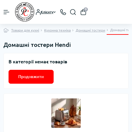
0
Клієнту
Домашні тос
Товари для кухні
Кухонна техніка
Домашні тостери
Домашні тостери Hendi
В категорії немає товарів
Продовжити