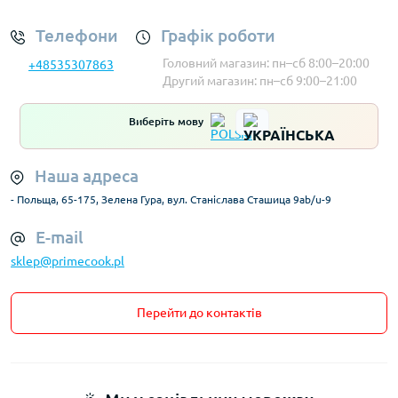
Телефони
Графік роботи
Головний магазин: пн–сб 8:00–20:00
+48535307863
Другий магазин: пн–сб 9:00–21:00
Виберіть мову
Наша адреса
- Польща, 65-175, Зелена Гура, вул. Станіслава Сташица 9ab/u-9
E-mail
sklep@primecook.pl
Перейти до контактів