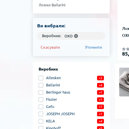
Ложки Ballarini
Ложки Allesken
Ви вибрали:
Лож
OXO
Виробник:
OXO
Скасувати
Уточнити
85
Виробник
Allesken
+3
Ballarini
+4
Berlinger haus
+1
Fissler
+1
Gefu
+7
JOSEPH JOSEPH
+1
KELA
+4
Kinghoff
+5