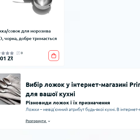
ка/совок для морозива
, чорна, добре тримається
0
,01 Zł
Вибір ложок у інтернет-магазині Pri
для вашої кухні
Різновиди ложок і їх призначення
Ложки – невід’ємний атрибут будь-якої кухні. В інтерн
асортимент ложок для різних потреб: столові, десертні, ча
Розгорнути
Кожен тип має своє спеціальне призначення, що допомаг
їжі більш зручним. Столові ложки підходять для основних 
кавові – для напоїв. Ложки для супу мають збільшену ч