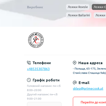
Виробник
Ложки Roesle
Ложки 
Ложки Ballarini
Ложки 
Телефони
Наша адреса
+48535307863
- Польща, 65-175, Зелена
Станіслава Сташица 9ab
Графік роботи
E-mail
Головний магазин: пн–сб
sklep@primecook.pl
8:00–20:00
Другий магазин: пн–сб
9:00–21:00
Перейти до конт