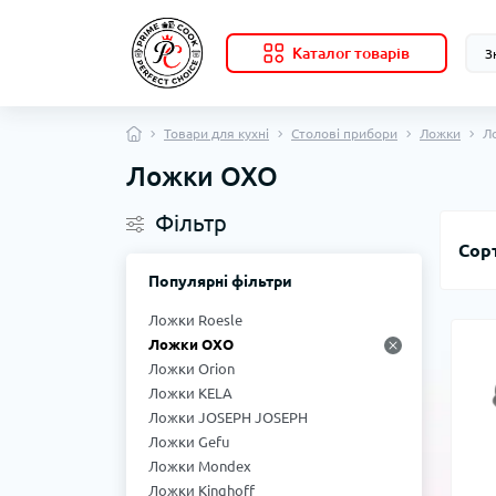
Каталог товарів
Товари для кухні
Столові прибори
Ложки
Л
Ложки OXO
Фільтр
Сор
Популярні фільтри
Ложки Roesle
Ложки OXO
Ложки Orion
Ложки KELA
Ложки JOSEPH JOSEPH
Ложки Gefu
Ложки Mondex
Ложки Kinghoff