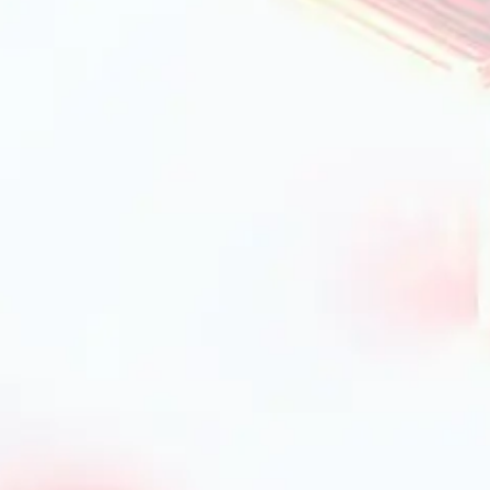
еціальні ложки з довгою ручкою та заглибленням,
гу
з якого вони виготовлені. У нашому каталозі
ку, а також дерев’яні моделі. Нержавіюча сталь –
д. Ложки з цього матеріалу не вбирають запахів і
льні для використання з антипригарним посудом,
жки — бюджетний варіант, який підходить для
ожки цінуються за екологічність та натуральний
ання
ів. По-перше, необхідний розмір і форма чаші
 більш глибоку чашу, ніж чайна. По-друге,
комфортною у руці. Це особливо важливо при
ланс ваги — ложка не повинна бути занадто
ми під час прийому їжі або приготування.
-магазині PrimeCook