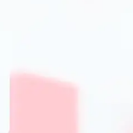
страв. Для розливу соусів у PrimeCook пропонуються сп
які дозволяють рівномірно розподілити соус.
Матеріали виготовлення: на що звернути ува
Вибираючи ложки, важливо звернути увагу на матеріал, 
представлені ложки з нержавіючої сталі, силікону, пласти
це класика, яка поєднує довговічність і естетичний вигля
витримують високі температури. Силіконові моделі ідеа
оскільки вони не пошкоджують поверхню. Пластикові ло
одноразового чи тимчасового використання. Дерев’яні л
вигляд, але вимагають ретельного догляду.
Як обрати ложку для комфортного користув
При виборі ложки варто звернути увагу на кілька аспект
залежно від призначення, наприклад, ложка для супу має
важливо, щоб ручка була ергономічною, не слизькою і 
тривалому використанні. По-третє, зверніть увагу на ба
важкою або, навпаки, кволою. Це дозволить уникнути вто
Переваги покупки ложок в інтернет
Гарантія якості та широкий вибір