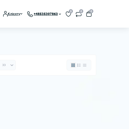
0
0
0
Клієнту
+48535307863