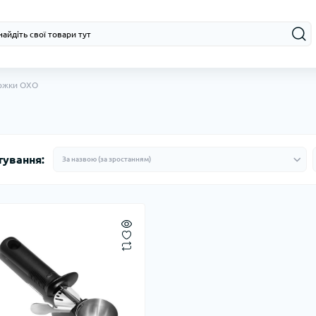
ожки OXO
тування: