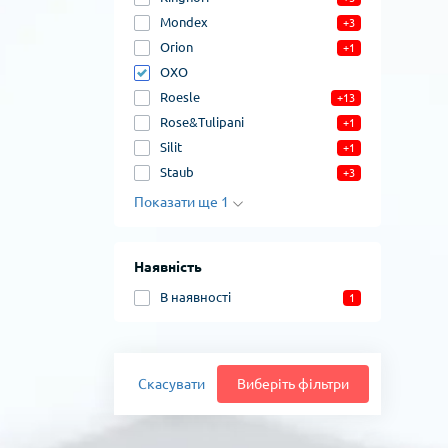
Mondex
+3
Orion
+1
OXO
Roesle
+13
Rose&Tulipani
+1
Silit
+1
Staub
+3
Показати ще 1
Наявність
В наявності
1
Скасувати
Виберіть фільтри