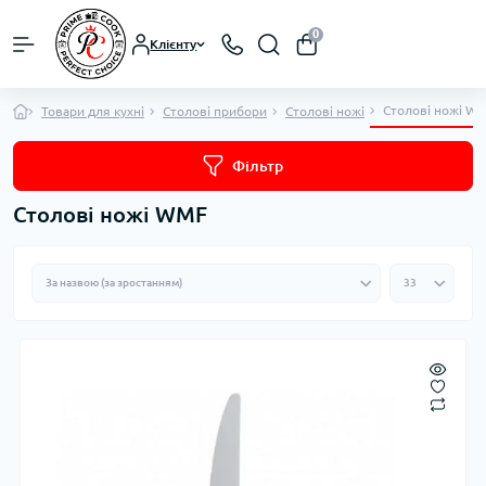
0
Клієнту
Столові ножі W
Товари для кухні
Столові прибори
Столові ножі
Фільтр
Столові ножі WMF