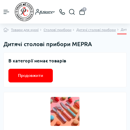
0
Клієнту
Дитяч
Товари для кухні
Столові прибори
Дитячі столові прибори
Дитячі столові прибори MEPRA
В категорії немає товарів
Продовжити