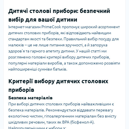
Дитячі столові прибори: безпечний
вибір для вашої дитини
Інтернет-магазин PrimeCook пропонує широкий асортимент
дитячих столових приборів, які відповідають найвищим
стандартам якості та безпеки. Правильний вибір посуду для
малюків – це не лише питання зручності, а й запорука
здоров’я та гарного апетиту дитини. У нашій статті ми
розглянемо головні критерії вибору дитячих приборів,
популярні матеріали виробів, а також допоможемо розвіяти
найпоширеніші сумніви батьків.
Критерії вибору дитячих столових
приборів
Безпека матеріалів
При виборі дитячих столових приборів найважливішим є
безпека матеріалів. Рекомендується віддавати перевагу
екологічно чистим, гіпоалергенним матеріалам без вмісту
шкідливих речовин, таких як BPA (бісфенол-А).
Найпопулярнішими є набори з: