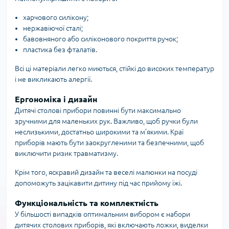
харчового силікону;
нержавіючої сталі;
бавовняного або силіконового покриття ручок;
пластика без фталатів.
Всі ці матеріали легко миються, стійкі до високих температур
і не викликають алергії.
Ергономіка і дизайн
Дитячі столові прибори повинні бути максимально
зручними для маленьких рук. Важливо, щоб ручки були
неслизькими, достатньо широкими та м’якими. Краї
приборів мають бути заокругленими та безпечними, щоб
виключити ризик травматизму.
Крім того, яскравий дизайн та веселі малюнки на посуді
допоможуть зацікавити дитину під час прийому їжі.
Функціональність та комплектність
У більшості випадків оптимальним вибором є набори
дитячих столових приборів, які включають ложки, виделки