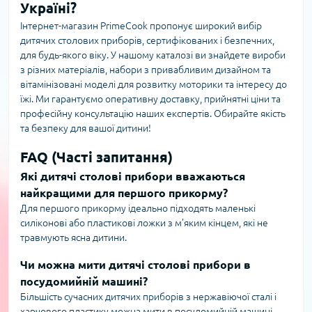
Україні?
Інтернет-магазин PrimeCook пропонує широкий вибір
дитячих столових приборів, сертифікованих і безпечних,
для будь-якого віку. У нашому каталозі ви знайдете вироби
з різних матеріалів, набори з привабливим дизайном та
вітамінізовані моделі для розвитку моторики та інтересу до
їжі. Ми гарантуємо оперативну доставку, прийнятні ціни та
професійну консультацію наших експертів. Обирайте якість
та безпеку для вашої дитини!
FAQ (Часті запитання)
Які дитячі столові прибори вважаються
найкращими для першого прикорму?
Для першого прикорму ідеально підходять маленькі
силіконові або пластикові ложки з м’яким кінцем, які не
травмують ясна дитини.
Чи можна мити дитячі столові прибори в
посудомийній машині?
Більшість сучасних дитячих приборів з нержавіючої сталі і
харчового пластику можна мити в посудомийній машині.