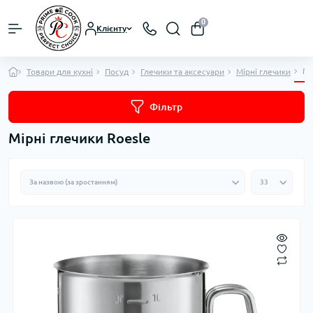
0
Клієнту
Мі
Товари для кухні
Посуд
Глечики та аксесуари
Мірні глечики
Фільтр
Мірні глечики Roesle