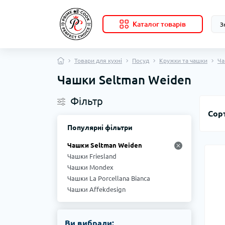
Каталог товарів
Товари для кухні
Посуд
Кружки та чашки
Ча
Чашки Seltman Weiden
Фільтр
Сор
Популярні фільтри
Чашки Seltman Weiden
Чашки Friesland
Чашки Mondex
Чашки La Porcellana Bianca
Чашки Affekdesign
Ви вибрали: