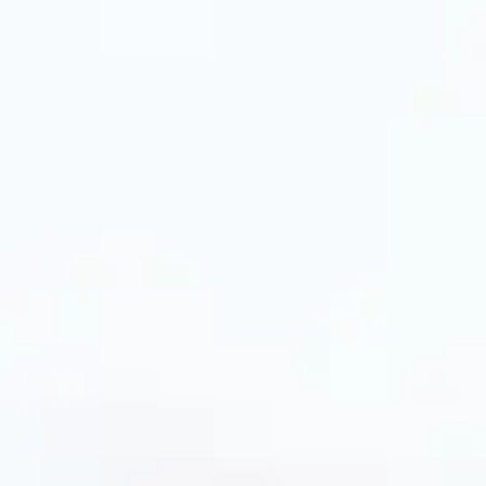
м 200–250 мл, так і великі ємності 350–400 мл
ь від індивідуальних переваг і особливостей
лем
пецифіки різних видів кави. Еспресо-чашки мають
т і смакові якості напою. Для капучино
рияє утриманню пінки. Наші товари допоможуть
чашки із товстими стінками або подвійним
ені ситечками для заварювання, що робить
 покупок у PrimeCook
уватися простих правил: мити їх вручну або у
ів, не використовувати металеві губки і не