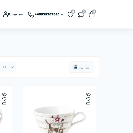
0
0
0
Клієнту
+48535307863