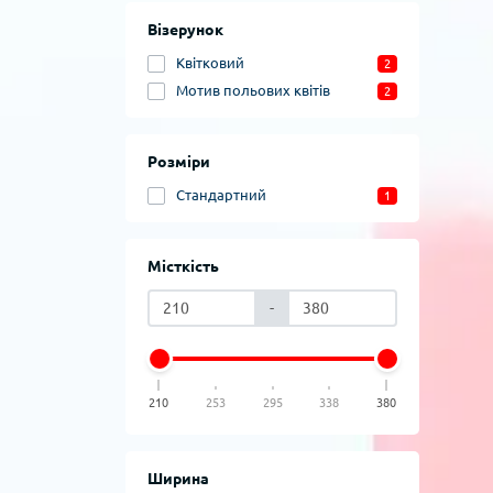
Візерунок
Квітковий
2
Мотив польових квітів
2
Розміри
Стандартний
1
Місткість
-
210
253
295
338
380
Ширина