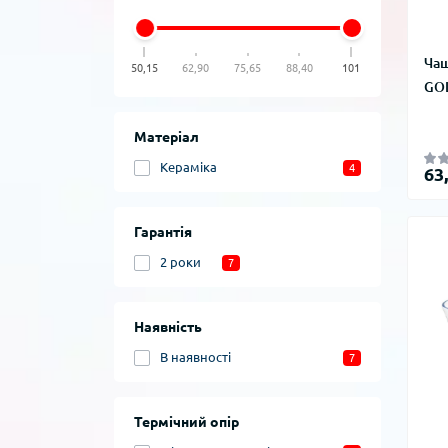
Чаш
50,15
62,90
75,65
88,40
101
GOL
Матеріал
Кераміка
4
63
Гарантія
2 роки
7
Наявність
В наявності
7
Термічний опір