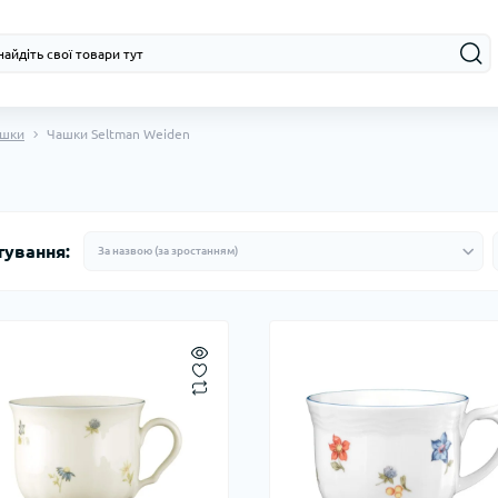
шки
Чашки Seltman Weiden
тування: