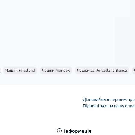
стилях, що дозволяє легко підібрати чашки під дизайн ва
упаковки для чашок?
Так, ми пропонуємо послугу оформлення замовлення в 
для святкових подарунків. --- Інтернет-магазин PrimeCo
для дому та офісу. Наш асортимент та експертні поради
комфортного приготування і вживання улюблених напої
починався з приємних моментів і чудового смаку.
Чашки Friesland
Чашки Mondex
Чашки La Porcellana Bianca
Дізнавайтеся першим про 
Підпишіться на нашу e-ma
Умови облікового за
Інформація