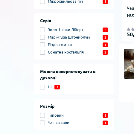
Мікрохвильова піч
1
Ча
NOS
Серія
Золоті зірки Ліберті
2
50
Марі-Луїза Штрейблум
2
Різдво життя
1
Сонатна ностальгія
2
Можна використовувати в
духовці
НІ
3
Розмір
Типовий
1
Чашка кави
1