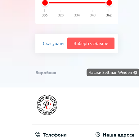
306
320
334
348
362
Скасувати
Виберіть фільтри
Виробник
Чашки Seltman Weiden
Телефони
Наша адреса