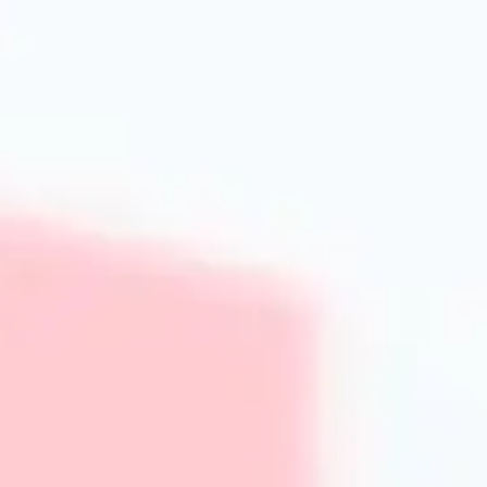
інтернет-магазині представлені як класичні чашки об'ємо
для любителів більшої порції кави чи чаю. Вибір залежит
приготування.
Типи чашок за призначенням та сти
Чашки для кави й еспресо
Кавові чашки від PrimeCook розроблені з урахуванням с
невеликий об’єм (60-90 мл), що дозволяє зберегти арома
характерні трохи більші чашки з широким краєм, що сп
вам відтворити кав’ярню вдома.
Чашки для чаю та інфузій
Для заварювання чаю або трав’яних настоїв пропонуємо 
шаром, які довше зберігають тепло. Деякі моделі оснащ
процес приготування зручнішим і приємнішим.
Догляд, гарантія якості та переваги
Правила догляду за кухонним посудом
Щоб чашки служили якомога довше, рекомендуємо дотрим
посудомийній машині, уникаючи агресивних миючих засоб