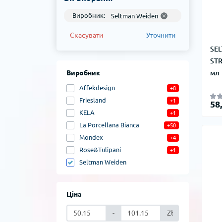
Виробник:
Seltman Weiden
Скасувати
Уточнити
SEL
STR
мл
Виробник
Affekdesign
+8
Friesland
+1
58
KELA
+1
La Porcellana Bianca
+50
Mondex
+4
Rose&Tulipani
+1
Seltman Weiden
Ціна
-
Zł