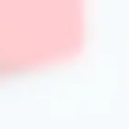
глибоко нагрівати порожні чашки. Дотримання рекомен
форми та функціональності.
Гарантія якості та сервіс
PrimeCook пропонує офіційну гарантію на весь асортиме
контроль якості відповідно до вимог безпеки та екологі
умови оплати та професійну консультацію при виборі.
FAQ – Часті запитання про чашки в 
Який матеріал чашок найкращий для щоденного викор
Керамічні та фарфорові чашки найбільше підходять для 
гігієнічності. Вони довго зберігають тепло і не впливают
PrimeCook у посудомийній машині?
Більшість наших чашок підходить для миття у посудоми
інформацію на етикетках товару для уникнення пошкод
Для еспресо рекомендується об’єм до 90 мл, для капучин
— 250-350 мл.
Чи є у вас чашки з ситечками для завар
Так, у каталозі PrimeCook представлені моделі чашок із
для заварювання трав’яного або листового чаю.
Чи можн
Так, ми пропонуємо оптові замовлення для корпоративних 
умов звертайтесь до нашої служби підтримки.
Як обрати
У нашому магазині представлені моделі в класичному, м