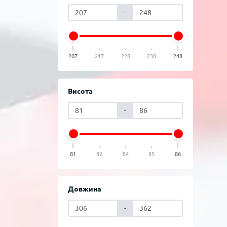
-
207
217
228
238
248
Висота
-
81
82
84
85
86
Довжина
-