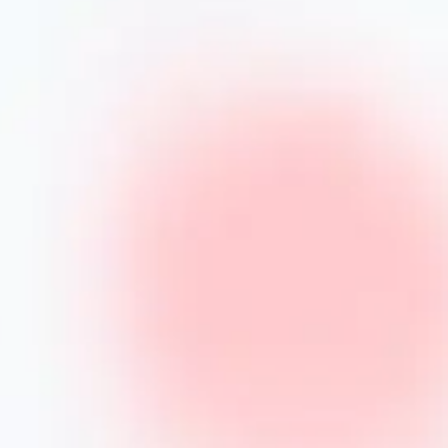
дацій виробника гарантує збереження кольору,
нт чашок. Всі товари проходять ретельний
чності. Ми забезпечуємо швидку доставку, зручні
інтернет-магазині PrimeCook
истання?
повсякденного застосування завдяки міцності та
ь на смак напою.
Чи можна мити чашки
йній машині, однак рекомендуємо перевіряти
жень.
Який об’єм чашок оптимальний для кави?
о — 150-200 мл, а для звичайної кави або латте
ювання чаю?
 вбудованими ситечками, що ідеально підходять
а замовити чашки оптом?
клієнтів і власників кав’ярень. Для деталізації
 чашку за стилем інтер’єру?
інімалістичному, скандинавському та сучасному