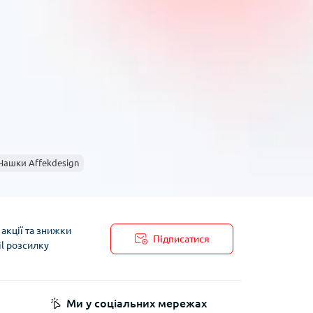
шої кухні.
Чи пропонуєте ви подарункові
подарункову упаковку, що є зручним рішенням
ok — ваш надійний партнер у виборі якісних чашок
 допоможуть обрати ідеальні чашки для
в. Обирайте найкраще, щоб кожен ранок
Чашки Affekdesign
акції та знижки
Підписатися
il розсилку
пису
Ми у соціальних мережах