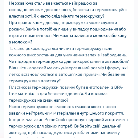
Нержавіюча сталь вважається найкращою за
співвідношенням довговічність, безпека та термоізоляційні
властивості.
Як часто слід міняти термокружку?
При правильному догляді термокружка може служити
роками. Заміна потрібна лише у випадку пошкодження або
втрати герметичності.
Чи можна заливати молоко або каву
з молоком?
Так, але рекомендується чистити термокружку після
кожного використання для уникнення запахів і забруднень.
Чи підходить термокружка для використання в автомобілі?
Більшість моделей мають універсальний розмір і форму, які
легко встановлюються в автошляхові тримачі.
Чи безпечні
термокружки з пластику?
Пластикові термокружки повинні бути виготовлені з BPA-
free матеріалів для безпеки здоров’я.
Чи впливає
термокружка на смак напою?
Якісні термокружки не змінюють смакові якості напоїв
завдяки нейтральним матеріалам внутрішнього покриття.
Інтернет-магазин PrimeCook пропонує широкий асортимент
термокружок для різних потреб. Виберіть свій ідеальний
аксесуар, щоб насолоджуватися улюбленими напоями у