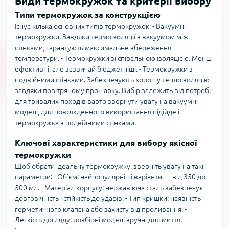
Види термокружок та критерії вибору
Типи термокружок за конструкцією
Існує кілька основних типів термокружок: - Вакуумні
термокружки. Завдяки термоізоляції з вакуумом між
стінками, гарантують максимальне збереження
температури. - Термокружки зі спіральною ізоляцією. Менш
ефективні, але зазвичай бюджетніші. - Термокружки з
подвійними стінками. Забезпечують хорошу теплоізоляцію
завдяки повітряному прошарку. Вибір залежить від потреб:
для тривалих походів варто звернути увагу на вакуумні
моделі, для повсякденного використання підійде і
термокружка з подвійними стінками.
Ключові характеристики для вибору якісної
термокружки
Щоб обрати ідеальну термокружку, зверніть увагу на такі
параметри: - Об’єм: найпопулярніші варіанти — від 350 до
500 мл. - Матеріал корпусу: нержавіюча сталь забезпечує
довговічність і стійкість до ударів. - Тип кришки: наявність
герметичного клапана або захисту від проливання. -
Легкість догляду: розбірні моделі зручні для миття. -