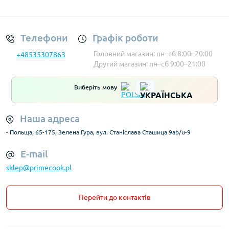
Умови облікового запису
Телефони
Графік роботи
Головний магазин: пн–сб 8:00–20:00
+48535307863
Другий магазин: пн–сб 9:00–21:00
Виберіть мову
Наша адреса
- Польща, 65-175, Зелена Гура, вул. Станіслава Сташица 9ab/u-9
E-mail
sklep@primecook.pl
Перейти до контактів