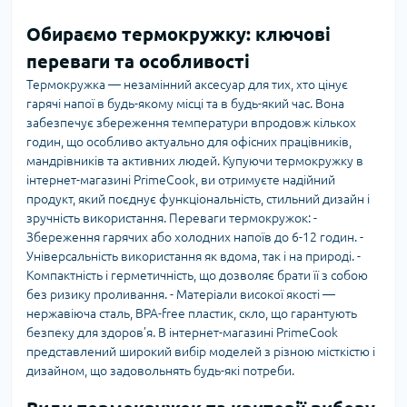
Обираємо термокружку: ключові
переваги та особливості
Термокружка — незамінний аксесуар для тих, хто цінує
гарячі напої в будь-якому місці та в будь-який час. Вона
забезпечує збереження температури впродовж кількох
годин, що особливо актуально для офісних працівників,
мандрівників та активних людей. Купуючи термокружку в
інтернет-магазині PrimeCook, ви отримуєте надійний
продукт, який поєднує функціональність, стильний дизайн і
зручність використання. Переваги термокружок: -
Збереження гарячих або холодних напоїв до 6-12 годин. -
Універсальність використання як вдома, так і на природі. -
Компактність і герметичність, що дозволяє брати її з собою
без ризику проливання. - Матеріали високої якості —
нержавіюча сталь, BPA-free пластик, скло, що гарантують
безпеку для здоров’я. В інтернет-магазині PrimeCook
представлений широкий вибір моделей з різною місткістю і
дизайном, що задовольнять будь-які потреби.