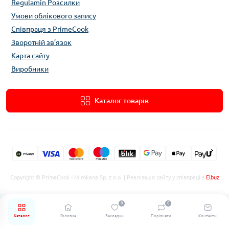
Regulamin Розсилки
Умови облікового запису
Співпраця з PrimeCook
Зворотній зв’язок
Карта сайту
Виробники
Каталог товарів
Copyright © PrimeCook - Mirokana Sp. z o.o. | Реалізація сайту у співпраці з
Elbuz
0
0
Каталог
Головна
Закладки
Порівняти
Контакти