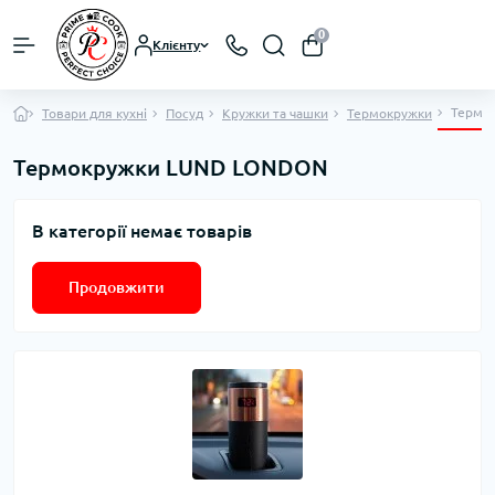
0
Клієнту
Термо
Товари для кухні
Посуд
Кружки та чашки
Термокружки
Термокружки LUND LONDON
В категорії немає товарів
Продовжити