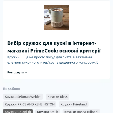
Вибір кружок для кухні в інтернет-
магазині PrimeCook: основні критерії
Кружки — це не просто посуд для пиття, а важливий
елемент кухонного інтер’єру та щоденного комфорту. В
інтернет-магазині PrimeCook кожен покупець може знайти
Розгорнути
оптимальний варіант, який поєднує в собі якість, стиль і
зручність. Щоб зробити правильний вибір, варто врахувати
кілька ключових факторів.
Виробник
Матеріал виготовлення кружок
Кружки Seltman Weiden
Кружки Riess
Кружки виготовляють із різних матеріалів, кожен з яких має
свої переваги та особливості експлуатації: - Керамічні
Кружки PRICE AND KENSINGTON
Кружки Friesland
кружки — найбільш популярні завдяки міцності,
Кружки Colani
Кружки Staub
Кружки Rose&Tulipani