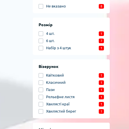
Не вказано
8
Розмір
4 шт.
1
6 шт.
7
Набір з 4 штук
1
Візерунок
Квітковий
1
Класичний
1
Пази
1
Рельєфне листя
1
Хвилясті краї
1
Хвилястий берег
1