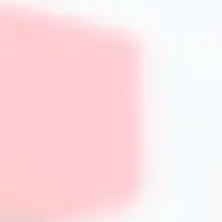
насолоджуватися кольором напою. Крім того, у магазині
варіанти для активного використання на природі або в оф
Об’єм і форма: як вибрати оптимальний набі
Об’єм чашок залежить від виду напою. Для еспресо підхо
капучино – від 150 до 350 мл, а для класичних чаїв най
чашки теж важлива: широкі чашки краще віддають аромат 
Вибираючи набір чашок, варто враховувати призначення
або офісу.
Переваги покупки набору чашок в P
Інтернет-магазин PrimeCook пропонує широкий вибір як
доставки і гарантією від виробника. Головні переваги по
Асортимент продукції від перевірених брендів і вироб
Оптимальне співвідношення ціна-якість;
Зручний інтерфейс сайту і фільтри для швидкого пошу
Регулярні акції та спеціальні пропозиції;
Можливість консультації з експертами щодо вибору.
Як вибрати набір чашок онлайн: поради від 