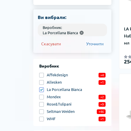
Ви вибрали:
Виробник:
LA
La Porcellana Bianca
Наб
мл
Скасувати
Уточнити
25
Виробник
Affekdesign
+4
Allesken
+1
La Porcellana Bianca
Mondex
+2
Rose&Tulipani
+9
Seltman Weiden
+46
WMF
+1