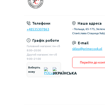
Телефони
Наша адреса
+48535307863
- Польща, 65-175, Зелена
Станіслава Сташица 9ab
Графік роботи
E-mail
Головний магазин: пн–сб
sklep@primecook.pl
8:00–20:00
Другий магазин: пн–сб
9:00–21:00
Перейти до конт
Виберіть
мову