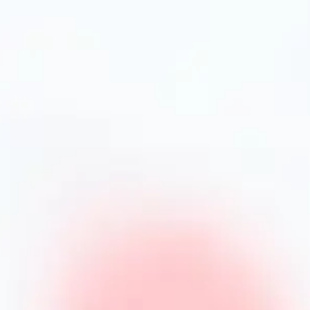
 PrimeCook знайдете металеві та пластикові
ісі.
р чашок
дять невеликі чашки до 70 мл, для латте та
частіше обирають ємності близько 200 мл. Форма
нот, у той час як вузькі тримають тепло довше.
 – для домашнього використання, для кав’ярні
rimeCook
існих наборів чашок зі зручними умовами
купки саме у нас:
ників;
ку;
PrimeCook