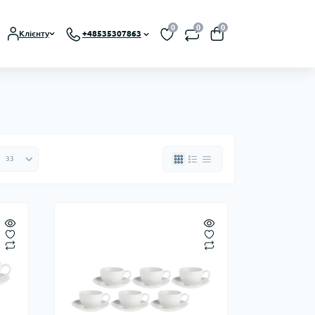
0
0
0
Клієнту
+48535307863