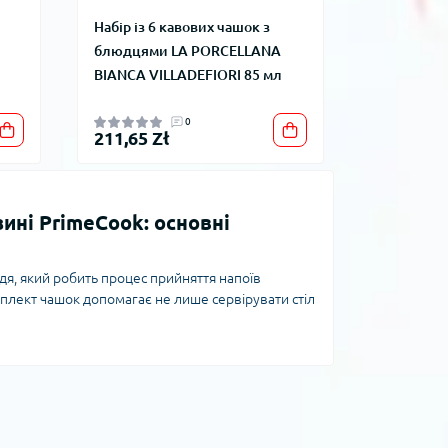
Набір із 6 кавових чашок з
блюдцями LA PORCELLANA
BIANCA VILLADEFIORI 85 мл
0
211,65 Zł
ині PrimeCook: основні
я, який робить процес прийняття напоїв
лект чашок допомагає не лише сервірувати стіл
аталозі інтернет-магазину PrimeCook представлені
м, дизайном, розміром та призначенням.
іка та інші
 фарфор і скло. Керамічні набори відрізняються
важаються еталоном якості і елегантності,
ри чашок ідеальні для кави та чаю, дозволяють