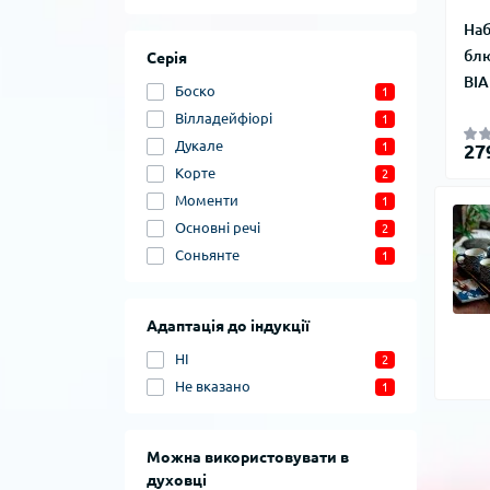
Наб
бл
Серія
BIA
Боско
1
Вілладейфіорі
1
Дукале
27
1
Корте
2
Моменти
1
Основні речі
2
Соньянте
1
Адаптація до індукції
НІ
2
Не вказано
1
Можна використовувати в
духовці