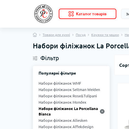
Каталог товарів
Товари для кухні
Посуд
Кружки та чашки
На
Набори філіжанок La Porcell
Фільтр
Сор
Популярні фільтри
Набори філіжанок WMF
Набори філіжанок Seltman Weiden
Набори філіжанок Rose&Tulipani
Набори філіжанок Mondex
Набори філіжанок La Porcellana
Bianca
Набори філіжанок Allesken
Набори філіжанок Affekdesign