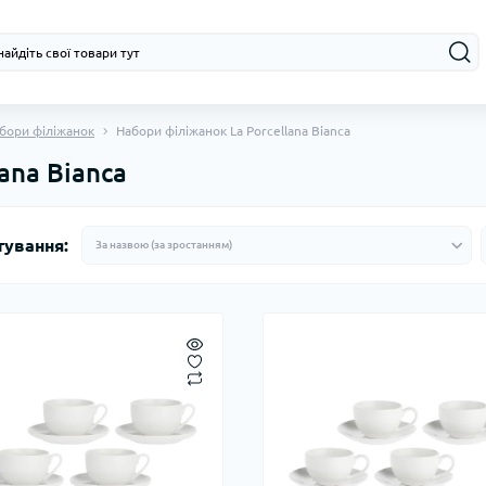
бори філіжанок
Набори філіжанок La Porcellana Bianca
ana Bianca
тування: