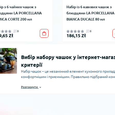
ір з 6 чайних чашок з
Набір із 6 кавових чашок з
юдцями LA PORCELLANA
блюдцями LA PORCELLANA
NCA CORTE 200 мл
BIANCA DUCALE 80 мл
0
0
9,65 Zł
186,15 Zł
Вибір набору чашок у інтернет-магаз
критерії
Набір чашок – це незамінний елемент кухонного приладд
комфортнішим і приємнішим. Правильно підібраний комп
стильно, а й зберігати аромат і температура напоїв. У к
Розгорнути
різноманітні набори чашок, які відрізняються матеріало
Матеріали виготовлення: скло, фарфор, керам
Найпопулярніші матеріали для наборів чашок – кераміка,
міцністю та різноманітністю дизайнів. Фарфорові чашки в
чудово підходять для святкової сервіровки. Скляні набо