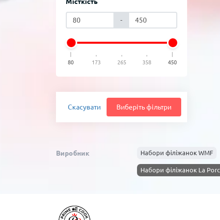
Місткість
-
80
173
265
358
450
Скасувати
Виберіть фільтри
Виробник
Набори філіжанок WMF
Набори філіжанок La Porce