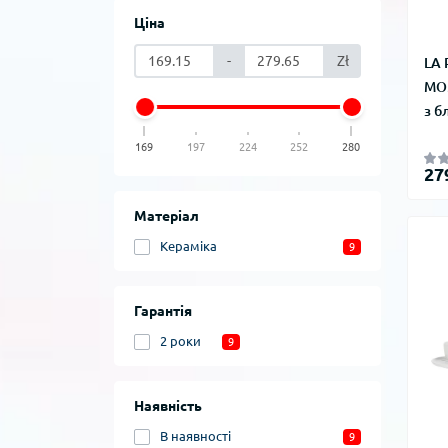
Ціна
-
Zł
LA
MOM
з б
169
197
224
252
280
27
Матеріал
Кераміка
9
Гарантія
2 роки
9
Наявність
В наявності
9