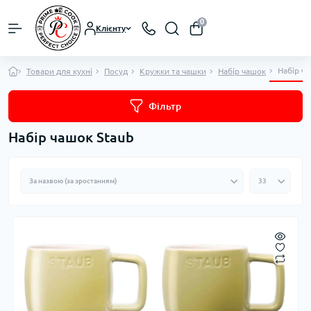
0
Клієнту
Набір ч
Товари для кухні
Посуд
Кружки та чашки
Набір чашок
Фільтр
Набір чашок Staub