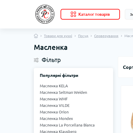
Каталог товарів
Товари для кухні
Посуд
Серверування
Масл
Масленка
Фільтр
Сор
Популярні фільтри
Масленка KELA
Масленка Seltman Weiden
Масленка WMF
Масленка VILDE
Масленка Orion
Масленка Mondex
Масленка La Porcellana Bianca
Масленка Klausberg