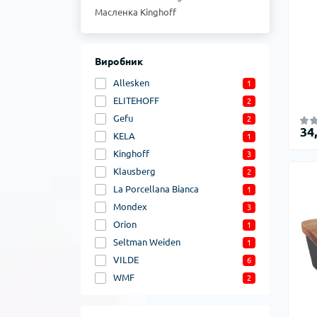
Масленка Kinghoff
Масленка Gefu
Масленка ELITEHOFF
Масленка Allesken
Виробник
Allesken
1
ELITEHOFF
2
Gefu
2
34
KELA
1
Kinghoff
3
Klausberg
2
La Porcellana Bianca
1
Mondex
3
Orion
1
Seltman Weiden
1
VILDE
6
WMF
2