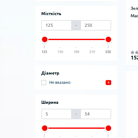
Зел
Місткість
Мас
-
125
156
188
219
250
15
Діаметр
Не вказано
4
Ширина
-