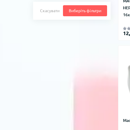
МА
НЕ
Скасувати
Виберіть фільтри
16x
12
Мас