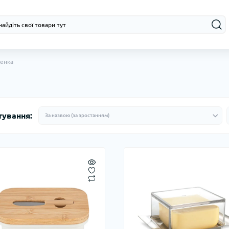
енка
тування: