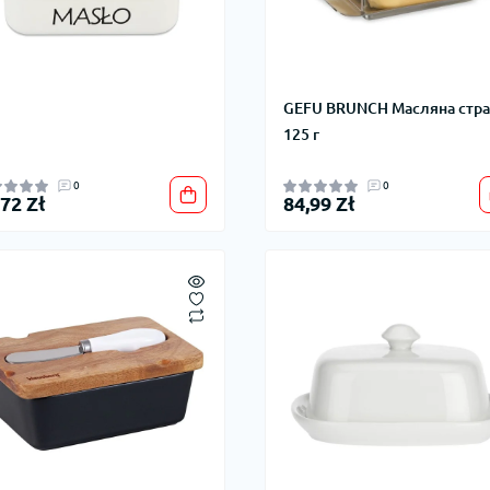
GEFU BRUNCH Масляна стра
125 г
0
0
,72 Zł
84,99 Zł