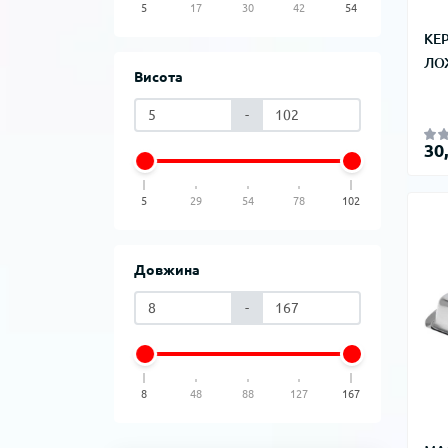
5
17
30
42
54
КЕ
ЛО
Висота
-
30
5
29
54
78
102
Довжина
-
8
48
88
127
167