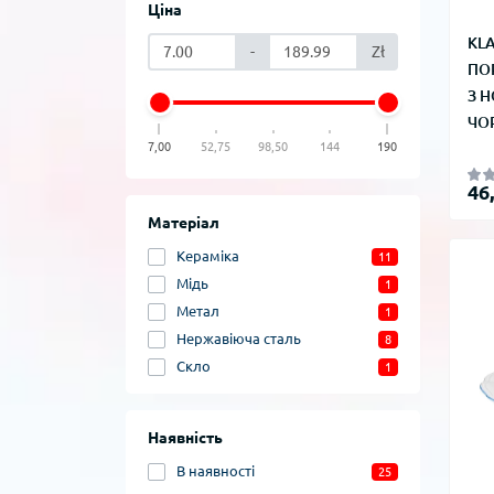
Ціна
KL
-
Zł
ПО
З Н
ЧО
7,00
52,75
98,50
144
190
46
Матеріал
Кераміка
11
Мідь
1
Метал
1
Нержавіюча сталь
8
Скло
1
Наявність
В наявності
25