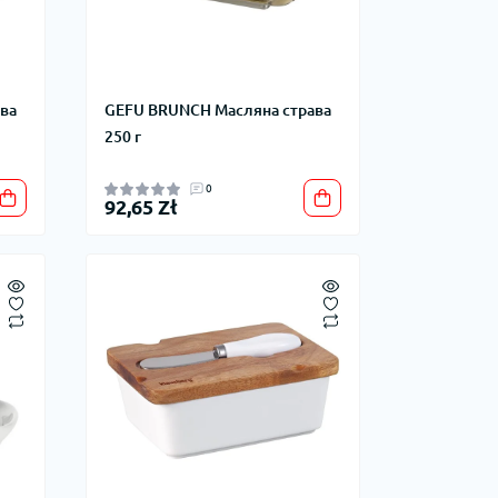
ва
GEFU BRUNCH Масляна страва
250 г
0
92,65 Zł