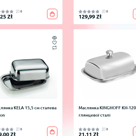
0
0
,25 Zł
129,99 Zł
лянка KELA 15,5 см сталева
Маслянка KINGHOFF KH-120
ion
глянцевої сталі
0
0
9,00 Zł
21,11 Zł