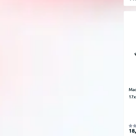
Мас
17x
18