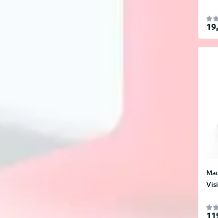
19
Мас
Vis
11