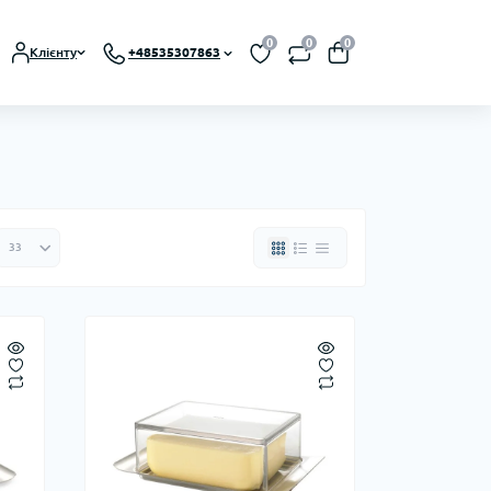
0
0
0
Клієнту
+48535307863