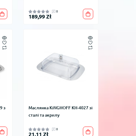
0
189,99 Zł
9 з
Маслянка KiNGHOFF KH-4027 зі
сталі та акрилу
0
21,11 Zł