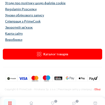
Угоди про політику щодо файлів cookie
Regulamin Розсилки
Умови облікового запису
Співпраця з PrimeCook
Зворотній зв’язок
Карта сайту
Виробники
Каталог товарів
Copyright © PrimeCook - Mirokana Sp. z o.o. | Реалізація сайту у співпраці з
Elbuz
0
0