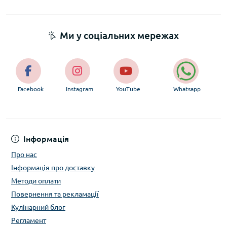
Як захистити піднос під час транспортування?
У Prime Cook ми використовуємо спеціалізовані
Ми у соціальних мережах
наповнювачі та посилені картонні коробки, щоб крихке скло
було повністю захищене від струсів під час кур'єрської
доставки.
Facebook
Instagram
YouTube
Whatsapp
Інформація
Про нас
Інформація про доставку
Методи оплати
Повернення та рекламації
Кулінарний блог
Регламент