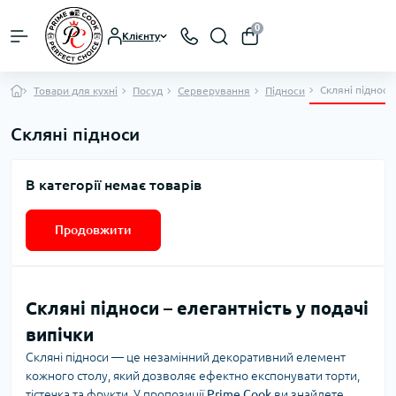
0
Клієнту
Скляні підноси
Товари для кухні
Посуд
Серверування
Підноси
Скляні підноси
В категорії немає товарів
Продовжити
Скляні підноси – елегантність у подачі
випічки
Скляні підноси — це незамінний декоративний елемент
кожного столу, який дозволяє ефектно експонувати торти,
тістечка та фрукти. У пропозиції
Prime Cook
ви знайдете