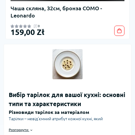
Чаша скляна, 32см, бронза COMO -
Leonardo
0
159,00 Zł
Вибір тарілок для вашої кухні: основні
типи та характеристики
Різновиди тарілок за матеріалом
Тарілки – невід’ємний атрибут кожної кухні, який
покликаний не лише служити посудом для подачі страв, але
Розгорнути
й підкреслювати стиль сервіровки та задовольняти