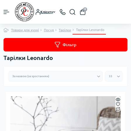
0
Клієнту
Тарілки Leonardo
Товари для кухні
Посуд
Тарілки
Фільтр
Тарілки Leonardo