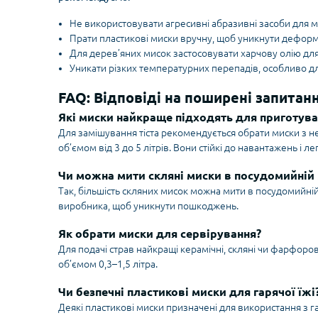
Не використовувати агресивні абразивні засоби для м
Прати пластикові миски вручну, щоб уникнути деформ
Для дерев’яних мисок застосовувати харчову олію для 
Уникати різких температурних перепадів, особливо дл
FAQ: Відповіді на поширені запитан
Які миски найкраще підходять для приготуван
Для замішування тіста рекомендується обрати миски з нер
об’ємом від 3 до 5 літрів. Вони стійкі до навантажень і л
Чи можна мити скляні миски в посудомийній
Так, більшість скляних мисок можна мити в посудомийній
виробника, щоб уникнути пошкоджень.
Як обрати миски для сервірування?
Для подачі страв найкращі керамічні, скляні чи фарфоро
об’ємом 0,3–1,5 літра.
Чи безпечні пластикові миски для гарячої їжі
Деякі пластикові миски призначені для використання з 