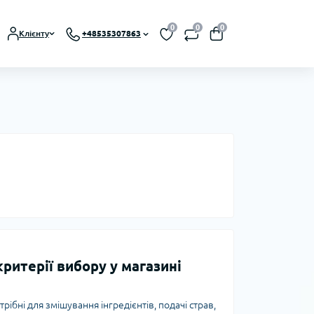
0
0
0
Клієнту
+48535307863
критерії вибору у магазині
рібні для змішування інгредієнтів, подачі страв,