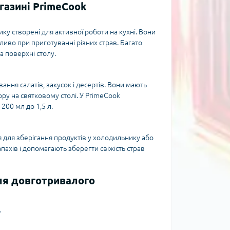
газині PrimeCook
ику створені для активної роботи на кухні. Вони
жливо при приготуванні різних страв. Багато
 поверхні столу.
вання салатів, закусок і десертів. Вони мають
у на святковому столі. У PrimeCook
200 мл до 1,5 л.
для зберігання продуктів у холодильнику або
пахів і допомагають зберегти свіжість страв
ля довготривалого
д