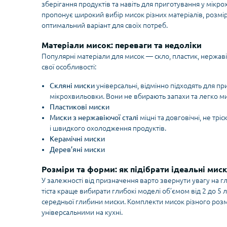
зберігання продуктів та навіть для приготування у мікро
пропонує широкий вибір мисок різних матеріалів, розмір
оптимальний варіант для своїх потреб.
Матеріали мисок: переваги та недоліки
Популярні матеріали для мисок — скло, пластик, нержаві
свої особливості:
Скляні миски
універсальні, відмінно підходять для пр
мікрохвильовки. Вони не вбирають запахи та легко м
Пластикові миски
Миски з нержавіючої сталі
міцні та довговічні, не трі
і швидкого охолодження продуктів.
Керамічні миски
Дерев’яні миски
Розміри та форми: як підібрати ідеальні мис
У залежності від призначення варто звернути увагу на г
тіста краще вибирати глибокі моделі об’ємом від 2 до 5 лі
середньої глибини миски. Комплекти мисок різного роз
універсальними на кухні.