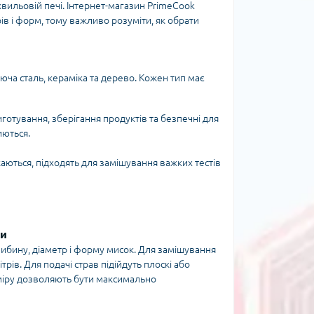
хвильовій печі. Інтернет-магазин PrimeCook
ів і форм, тому важливо розуміти, як обрати
юча сталь, кераміка та дерево. Кожен тип має
иготування, зберігання продуктів та безпечні для
иються.
скаються, підходять для замішування важких тестів
ки
либину, діаметр і форму мисок. Для замішування
трів. Для подачі страв підійдуть плоскі або
міру дозволяють бути максимально