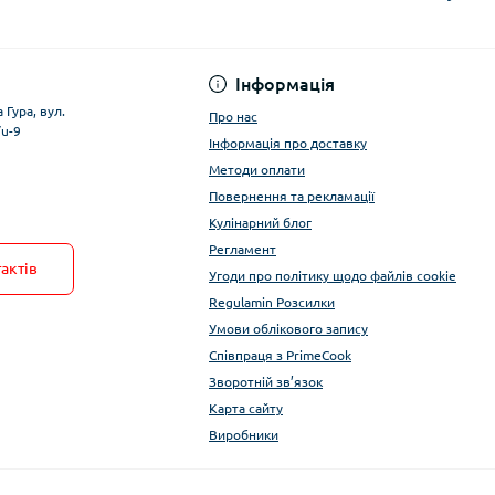
Умови облікового за
Інформація
 Гура, вул.
Про нас
/u-9
Інформація про доставку
Методи оплати
Повернення та рекламації
Кулінарний блог
Регламент
актів
Угоди про політику щодо файлів cookie
Regulamin Розсилки
Умови облікового запису
Співпраця з PrimeCook
Зворотній зв’язок
Карта сайту
Виробники