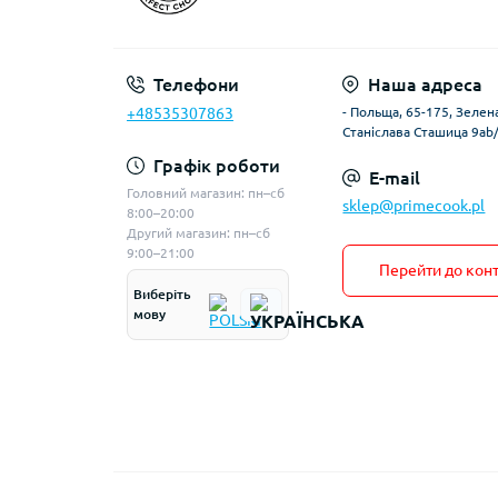
Телефони
Наша адреса
+48535307863
- Польща, 65-175, Зелена
Станіслава Сташица 9ab
Графік роботи
E-mail
Головний магазин: пн–сб
sklep@primecook.pl
8:00–20:00
Другий магазин: пн–сб
9:00–21:00
Перейти до конт
Виберіть
мову