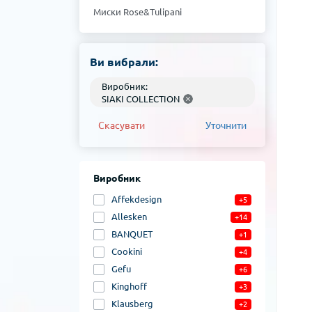
Миски Rose&Tulipani
Миски Mondex
Миски La Porcellana Bianca
Миски Klausberg
Ви вибрали:
Миски Kinghoff
Виробник:
Миски Gefu
SIAKI COLLECTION
Миски Cookini
Миски Allesken
Скасувати
Уточнити
Миски Affekdesign
Виробник
Affekdesign
+5
Allesken
+14
BANQUET
+1
Cookini
+4
Gefu
+6
Kinghoff
+3
Klausberg
+2