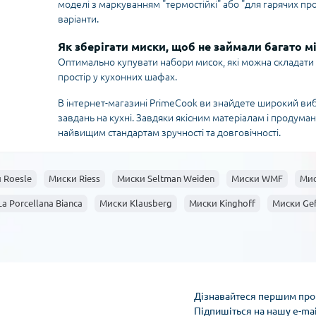
моделі з маркуванням "термостійкі" або "для гарячих про
варіанти.
Як зберігати миски, щоб не займали багато м
Оптимально купувати набори мисок, які можна складати 
простір у кухонних шафах.
В інтернет-магазині PrimeCook ви знайдете широкий вибір
завдань на кухні. Завдяки якісним матеріалам і продума
найвищим стандартам зручності та довговічності.
 Roesle
Миски Riess
Миски Seltman Weiden
Миски WMF
Мис
a Porcellana Bianca
Миски Klausberg
Миски Kinghoff
Миски Ge
Дізнавайтеся першим про 
Підпишіться на нашу e-ma