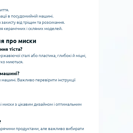
иття.
ації в посудомийній машині.
захисту від тріщин та розсихання.
я керамічних і скляних моделей.
ня про миски
ня тіста?
жавіючої сталі або пластика, глибокі й міцні,
егко миються.
 машині?
 машині. Важливо перевірити інструкції
ві миски з цікавим дизайном і оптимальним
?
гарячими продуктами, але важливо вибирати