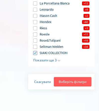
La Porcellana Bianca
+13
Leonardo
+9
Mason Cash
+2
Mondex
+60
Riess
+3
Roesle
+11
Rose&Tulipani
+19
Seltman Weiden
+34
SIAKI COLLECTION
Показати ще 3
Скасувати
Виберіть фільтри