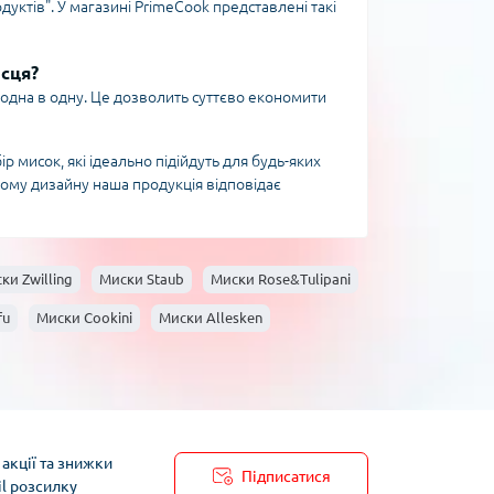
дуктів". У магазині PrimeCook представлені такі
ісця?
одна в одну. Це дозволить суттєво економити
 мисок, які ідеально підійдуть для будь-яких
ному дизайну наша продукція відповідає
ки Zwilling
Миски Staub
Миски Rose&Tulipani
fu
Миски Cookini
Миски Allesken
акції та знижки
Підписатися
il розсилку