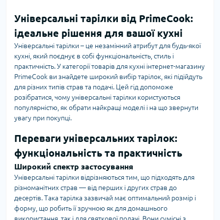
Універсальні тарілки від PrimeCook:
ідеальне рішення для вашої кухні
Універсальні тарілки – це незамінний атрибут для будь-якої
кухні, який поєднує в собі функціональність, стиль і
практичність. У категорії товарів для кухні інтернет-магазину
PrimeCook ви знайдете широкий вибір тарілок, які підійдуть
для різних типів страв та подачі. Цей гід допоможе
розібратися, чому універсальні тарілки користуються
популярністю, як обрати найкращі моделі і на що звернути
увагу при покупці.
Переваги універсальних тарілок:
функціональність та практичність
Широкий спектр застосування
Універсальні тарілки відрізняються тим, що підходять для
різноманітних страв — від перших і других страв до
десертів. Така тарілка зазвичай має оптимальний розмір і
форму, що робить її зручною як для домашнього
використання, так і для святкової подачі. Вони сумісні з