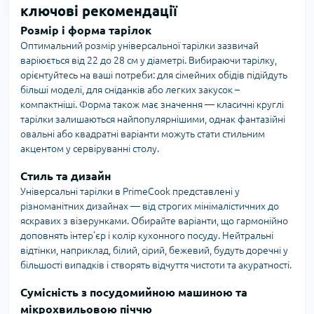
ключові рекомендації
Розмір і форма тарілок
Оптимальний розмір універсальної тарілки зазвичай
варіюється від 22 до 28 см у діаметрі. Вибираючи тарілку,
орієнтуйтесь на ваші потреби: для сімейних обідів підійдуть
більші моделі, для сніданків або легких закусок –
компактніші. Форма також має значення — класичні круглі
тарілки залишаються найпопулярнішими, однак фантазійні
овальні або квадратні варіанти можуть стати стильним
акцентом у сервіруванні столу.
Стиль та дизайн
Універсальні тарілки в PrimeCook представлені у
різноманітних дизайнах — від строгих мінімалістичних до
яскравих з візерунками. Обирайте варіанти, що гармонійно
доповнять інтер’єр і колір кухонного посуду. Нейтральні
відтінки, наприклад, білий, сірий, бежевий, будуть доречні у
більшості випадків і створять відчуття чистоти та акуратності.
Сумісність з посудомийною машиною та
мікрохвильовою піччю