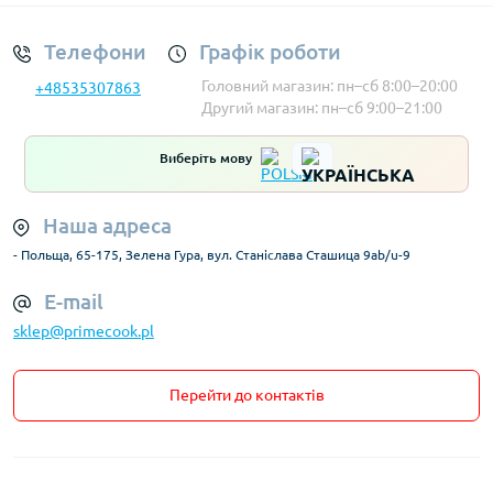
Телефони
Графік роботи
Головний магазин: пн–сб 8:00–20:00
+48535307863
Другий магазин: пн–сб 9:00–21:00
Виберіть мову
Наша адреса
- Польща, 65-175, Зелена Гура, вул. Станіслава Сташица 9ab/u-9
E-mail
sklep@primecook.pl
Перейти до контактів