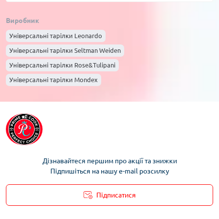
Виробник
Універсальні тарiлки Leonardo
Універсальні тарiлки Seltman Weiden
Універсальні тарiлки Rose&Tulipani
Універсальні тарiлки Mondex
Універсальні тарiлки La Porcellana Bianca
Універсальні тарiлки Affekdesign
Дізнавайтеся першим про акції та знижки
Підпишіться на нашу e-mail розсилку
Підписатися
Умови облікового запису