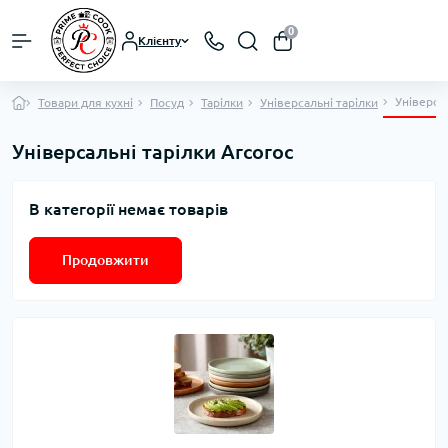
0
Клієнту
Універса
Товари для кухні
Посуд
Тарілки
Універсальні тарiлки
Універсальні тарiлки Arcoroc
В категорії немає товарів
Продовжити