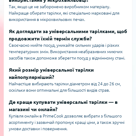
використання у мікрохвильовці?
Так, якщо це не заборонено виробником матеріалу.
Найкраще обирати тарілки, які спеціально марковані для
використання в мікрохвильових печах.
Як доглядати за універсальними тарілками, щоб
продовжити їхній термін служби?
Своєчасно мийте посуд, уникайте сильних ударів і різких
температурних змін. Використання неабразивних миючих
засобів також допоможе зберегти посуд у відмінному стані.
Який розмір універсальної тарілки
найпопулярніший?
Найчастіше вибирають тарілки діаметром від 24 до 26 см,
оскільки вони оптимальні для більшості видів страв.
Де краще купувати універсальні тарілки — в
магазині чи онлайн?
Купівля онлайн в PrimeCook дозволяє вибрати з більшого
асортименту і зазвичай пропонує кращі ціни, а також зручні
умови доставки і повернення.