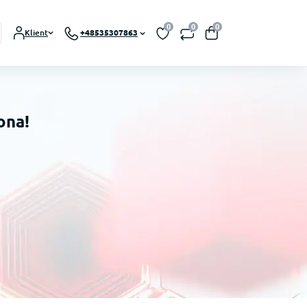
0
0
0
Klient
+48535307863
ona!