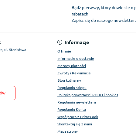
Bądź pierwszy, który dowie się o 
rabatach
Zapisz się do naszego newslette
Regulamin Konta
:
Informacje
a, ul. Stanisława
O firmie
Informacje o dostawie
Metody płatności
Zwroty i Reklamacje
Blog kulinarny
Regulamin sklepu
tów
Polityka prywatności RODO i cookies
Regulamin newslettera
Regulamin Konta
Współpraca z PrimeCook
Skontaktuj się z nami
Mapa strony