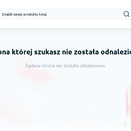
ona której szukasz nie została odnalezi
Żądana strona nie została odnaleziona.