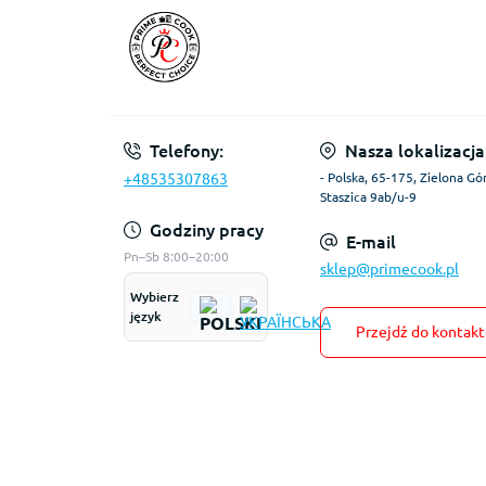
Telefony:
Nasza lokalizacja
+48535307863
- Polska, 65-175, Zielona Gór
Staszica 9ab/u-9
Godziny pracy
E-mail
Pn–Sb 8:00–20:00
sklep@primecook.pl
Wybierz
język
Przejdź do kontak