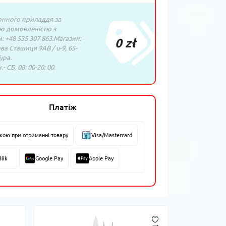
нного приладдя за
ю домовленістю з
 +48 535 307 863.Магазин:
0 zł
ава Сташиця 9AB / u-9, 65-
ура.
- СБ. 08: 00-20: 00.
Платіж
вкою при отриманні товару
Visa/Mastercard
Blik
Google Pay
Apple Pay