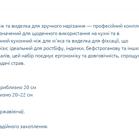
: ніж та виделка для зручного нарізання — професійний компл
ризначений для щоденного використання на кухні та в
ний кухонний ніж для м’яса та виделка для фіксації, що
різи; ідеальний для ростбіфу, індички, бефстроганову та інши
алів, цей набір поєднує ергономіку та довговічність, спрощ
дачі страв.
 приблизно 20 см
лизно 20–22 см
ержавіюча).
адійного захоплення.