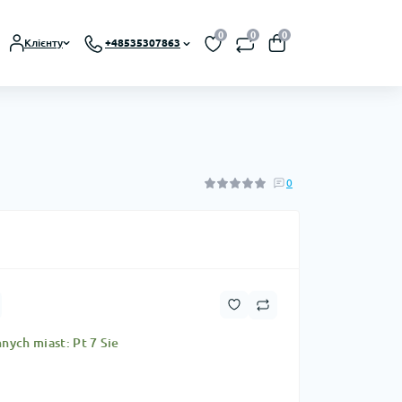
0
0
0
Клієнту
+48535307863
0
nych miast: Pt 7 Sie