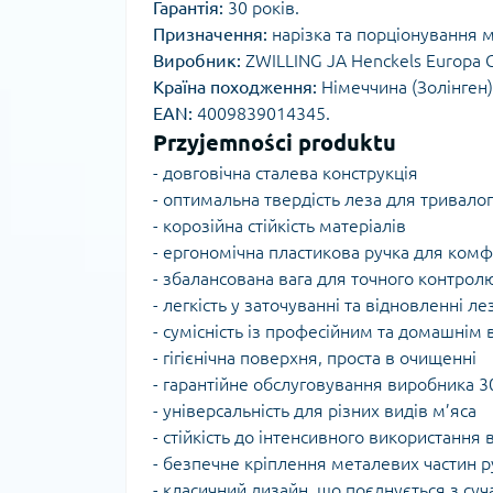
Гарантія:
30 років.
Призначення:
нарізка та порціонування м
Виробник:
ZWILLING JA Henckels Europa
Країна походження:
Німеччина (Золінген)
EAN:
4009839014345.
Przyjemności produktu
- довговічна сталева конструкція
- оптимальна твердість леза для тривало
- корозійна стійкість матеріалів
- ергономічна пластикова ручка для ком
- збалансована вага для точного контролю
- легкість у заточуванні та відновленні ле
- сумісність із професійним та домашнім
- гігієнічна поверхня, проста в очищенні
- гарантійне обслуговування виробника 3
- універсальність для різних видів м’яса
- стійкість до інтенсивного використання
- безпечне кріплення металевих частин р
- класичний дизайн, що поєднується з су