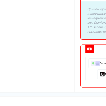
Прийом кухо
попередньо
менеджером:
вул. Станісл
175 Зелена-Г
годинник: пн.
Готі