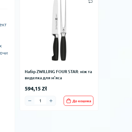
ект
х
уючи
Набір ZWILLING FOUR STAR: ніж та
виделка для м'яса
594,15 Zł
До кошика