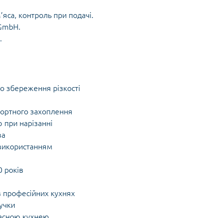
’яса, контроль при подачі.
 GmbH.
.
го збереження різкості
фортного захоплення
 при нарізанні
за
 використанням
0 років
 в професійних кухнях
учки
часною кухнею