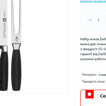
Знайшли дешевше
Набір ножів Zwil
вилка для точно
з твердості 55–5
гарантії від Zwi
кухонної роботи
Матеріал:
Стал
Твердість леза:
Се