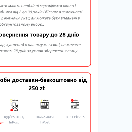
укти мають необхідні сертифікати якості і
бника від 2 до 30 років і більше в залежності
ру. Купуючи у нас, ви можете бути впевнені в
 обґрунтованому виборі.
овернення товару до 28 днів
ар, куплений в нашому магазині, ви можете
тягом 28 днів за умови збереження стану
оби доставки-безкоштовно від
250 zł
Кур'єр DPD,
Пачкомати
DPD Pickup
InPost
InPost