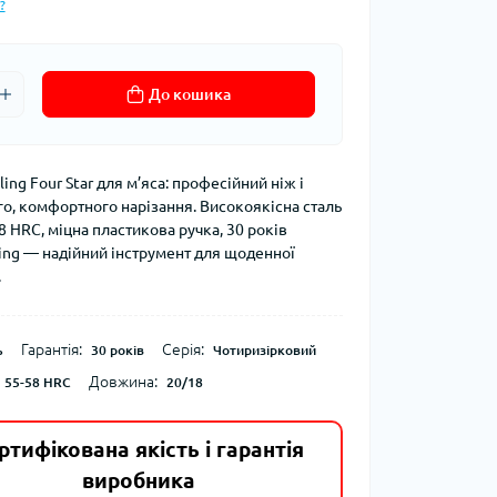
?
До кошика
ling Four Star для м’яса: професійний ніж і
го, комфортного нарізання. Високоякісна сталь
8 HRC, міцна пластикова ручка, 30 років
lling — надійний інструмент для щоденної
.
Гарантія:
Серія:
ь
30 років
Чотиризірковий
Довжина:
55-58 HRC
20/18
ртифікована якість і гарантія
виробника