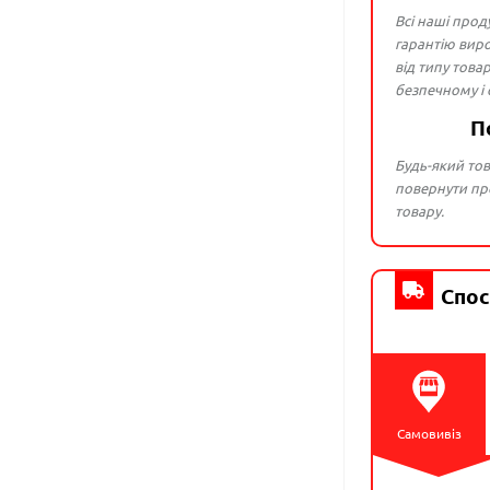
Всі наші прод
гарантію виро
від типу това
безпечному і
П
Будь-який тов
повернути про
товару.
Спос
Самовивіз