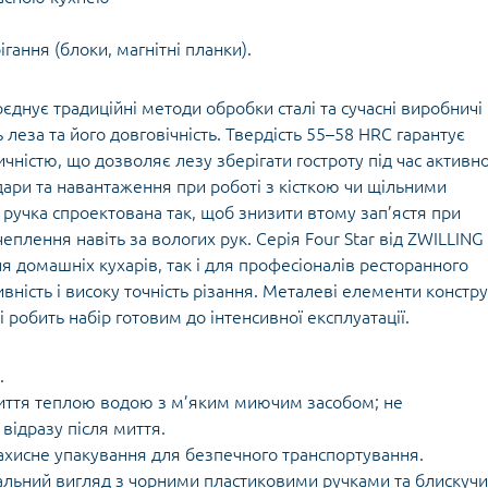
в
гання (блоки, магнітні планки).
поєднує традиційні методи обробки сталі та сучасні виробничі
ь леза та його довговічність. Твердість 55–58 HRC гарантує
чністю, що дозволяє лезу зберігати гостроту під час активн
ари та навантаження при роботі з кісткою чи щільними
 ручка спроектована так, щоб знизити втому зап’ястя при
еплення навіть за вологих рук. Серія Four Star від ZWILLING
ля домашніх кухарів, так і для професіоналів ресторанного
вність і високу точність різання. Металеві елементи констру
 робить набір готовим до інтенсивної експлуатації.
.
иття теплою водою з м’яким миючим засобом; не
відразу після миття.
ахисне упакування для безпечного транспортування.
альний вигляд з чорними пластиковими ручками та блискуч