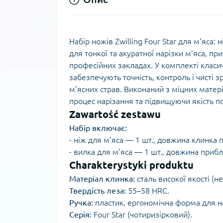
Набір ножів Zwilling Four Star для м’яса
для тонкої та акуратної нарізки м’яса, п
професійних закладах. У комплекті класич
забезпечують точність, контроль і чисті з
м’ясних страв. Виконаний з міцних матері
процес нарізання та підвищуючи якість по
Zawartość zestawu
Набір включає:
- ніж для м’яса — 1 шт., довжина клинка
- вилка для м’яса — 1 шт., довжина приб
Charakterystyki produktu
Матеріал клинка:
сталь високої якості (н
Твердість леза:
55–58 HRC.
Ручка:
пластик, ергономічна форма для н
Серія:
Four Star (чотиризірковий).