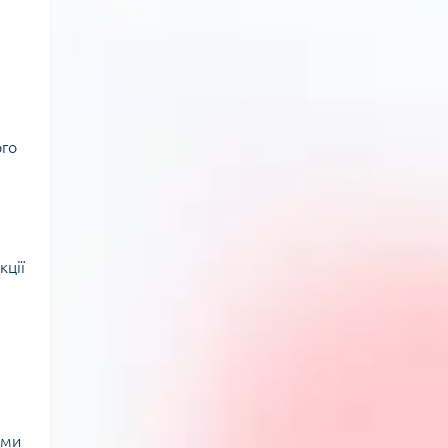
ого
кції
ими