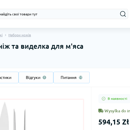
жі
Набори ножів
ніж та виделка для м'яса
истики
Відгуки
Питання
0
10
В наявності
Wysylka do in
594,15 Zł