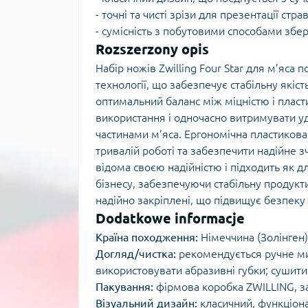
- точні та чисті зрізи для презентації стра
- сумісність з побутовими способами збері
Rozszerzony opis
Набір ножів Zwilling Four Star для м’яса 
технології, що забезпечує стабільну якіст
оптимальний баланс між міцністю і пласти
використання і одночасно витримувати уд
частинами м’яса. Ергономічна пластикова
тривалій роботі та забезпечити надійне зч
відома своєю надійністю і підходить як д
бізнесу, забезпечуючи стабільну продукти
надійно закріплені, що підвищує безпеку і
Dodatkowe informacje
Країна походження:
Німеччина (Золінген)
Догляд/чистка:
рекомендується ручне м
використовувати абразивні губки; сушити 
Пакування:
фірмова коробка ZWILLING, з
Візуальний дизайн:
класичний, функціон