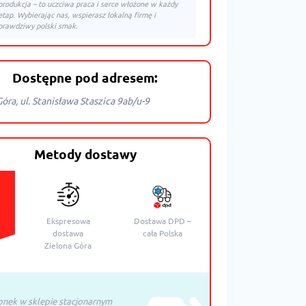
produkcja – to uczciwa praca i serce włożone w każdy
etap. Wybierając nas, wspierasz lokalną firmę i
prawdziwy polski smak.
Dostępne pod adresem:
Góra, ul. Stanisława Staszica 9ab/u-9
Metody dostawy
y
Ekspresowa
Dostawa DPD –
dostawa
cała Polska
Zielona Góra
nek w sklepie stacjonarnym