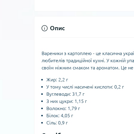
Опис
Вареники з картоплею - це класична укра
любителів традиційної кухні. У кожній уп
своїм ніжним смаком та ароматом. Це не 
Жир: 2,2 г
У тому числі насичені кислоти: 0,2 г
Вуглеводи: 31,7 г
З них цукри: 1,15 г
Волокно: 1,79 г
Білок: 4,05 г
Сіль: 0,9 г