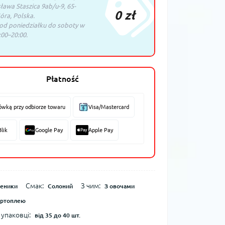
sława Staszica 9ab/u-9, 65-
0 zł
óra, Polska.
 od poniedziałku do soboty w
00–20:00.
Płatność
ówką przy odbiorze towaru
Visa/Mastercard
Blik
Google Pay
Apple Pay
Смак:
З чим:
еники
Солоний
З овочами
артоплею
 упаковці:
від 35 до 40 шт.