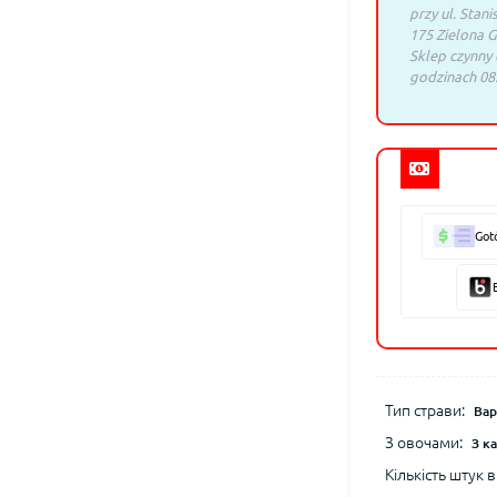
przy ul. Stani
175 Zielona G
Sklep czynny
godzinach 08:
Got
Тип страви:
Вар
З овочами:
З к
Кількість штук в