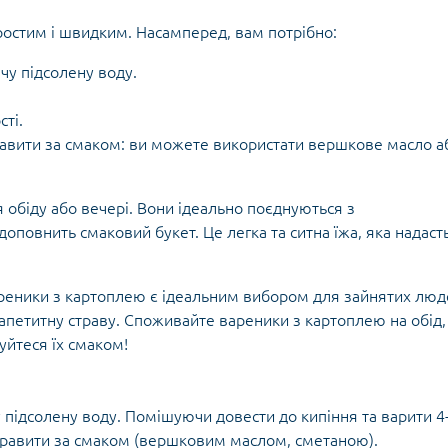
ростим і швидким. Насамперед, вам потрібно:
чу підсолену воду.
ті.
правити за смаком: ви можете використати вершкове масло а
 обіду або вечері. Вони ідеально поєднуються з
оповнить смаковий букет. Це легка та ситна їжа, яка надаст
вареники з картоплею є ідеальним вибором для зайнятих люд
 апетитну страву. Споживайте вареники з картоплею на обід,
уйтеся їх смаком!
підсолену воду. Помішуючи довести до кипіння та варити 4
аправити за смаком (вершковим маслом, сметаною).