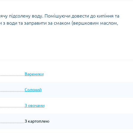
ячу підсолену воду. Помішуючи довести до кипіння та
ти з води та заправити за смаком (вершковим маслом,
Вареники
Солоний
З овочами
З картоплею