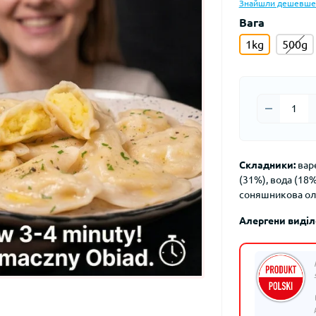
Знайшли дешевше
Вага
1kg
500g
Складники:
варе
(31%), вода (18%
соняшникова олі
Алергени виді