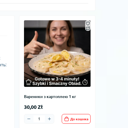
с
ть:
Вареники з картоплею 1 кг
30,00 Zł
До кошика