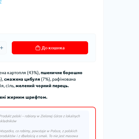
?
До кошика
на картопля (43%),
пшеничне борошно
),
смажена цибуля
(7%), рафінована
я, сіль,
мелений чорний перець.
лені жирним шрифтом.
Produkt polski – robiony w Zielonej Górze z lokalnych
składników
Wszystko, co robimy, powstaje w Polsce, z polskich
produktów i z dbałością o smak. To nie jest masowa