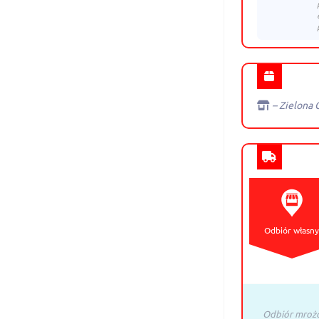
– Zielona 
Odbiór własn
Odbiór mrożo