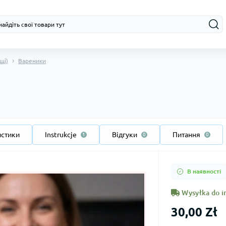
щі)
Вареники
истики
Instrukcje
Відгуки
Питання
1
0
0
В наявності
Wysyłka do i
30,00 Zł