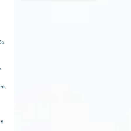
бо
ь
ей,
-6