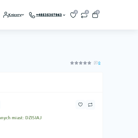
0
0
0
Клієнту
+48535307863
0
nnych miast: DZISIAJ