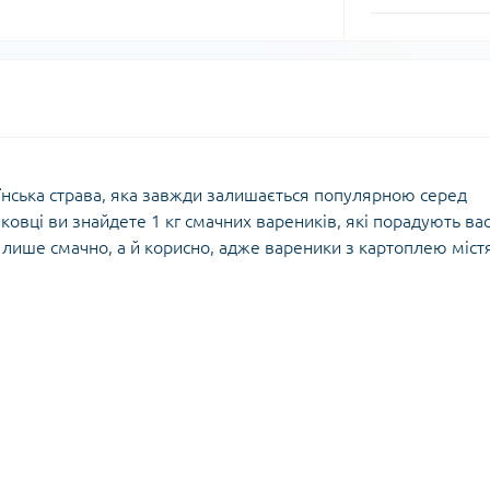
їнська страва, яка завжди залишається популярною серед
аковці ви знайдете 1 кг смачних вареників, які порадують ва
лише смачно, а й корисно, адже вареники з картоплею містя