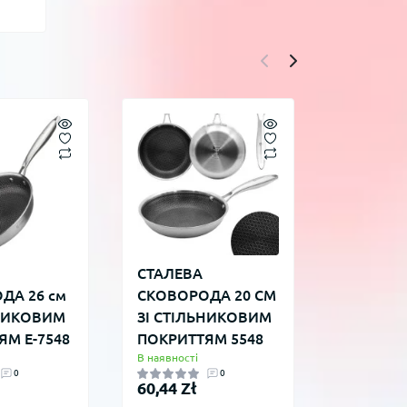
СТАЛЕВА
Неглибо
ДА 26 см
СКОВОРОДА 20 СМ
сковоро
ЬНИКОВИМ
ЗІ СТІЛЬНИКОВИМ
ZWILLIN
ЯМ E-7548
ПОКРИТТЯМ 5548
см
В наявності
В наявності
0
0
60,44 Zł
390,15 Z