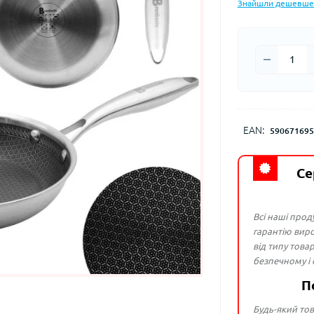
Знайшли дешевше
EAN:
590671695
Се
Всі наші прод
гарантію виро
від типу това
безпечному і
П
Будь-який тов