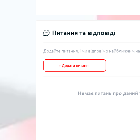
Питання та відповіді
Додайте питання, і ми відповімо найближчим ча
+ Додати питання
Немає питань про даний т