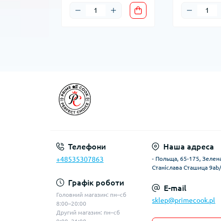
Телефони
Наша адреса
+48535307863
- Польща, 65-175, Зелена
Станіслава Сташица 9ab
Графік роботи
E-mail
Головний магазин: пн–сб
sklep@primecook.pl
8:00–20:00
Другий магазин: пн–сб