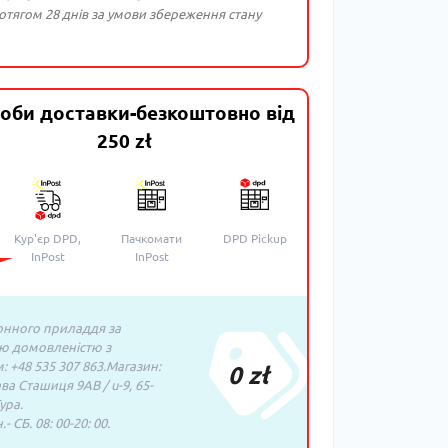
тягом 28 днів за умови збереження стану
оби доставки-безкоштовно від
250 zł
Кур'єр DPD,
Пачкомати
DPD Pickup
InPost
InPost
нного приладдя за
ю домовленістю з
 +48 535 307 863.Магазин:
0 zł
ава Сташиця 9AB / u-9, 65-
ура.
- СБ. 08: 00-20: 00.