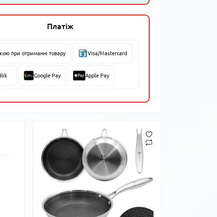
Платіж
вкою при отриманні товару
Visa/Mastercard
Blik
Google Pay
Apple Pay