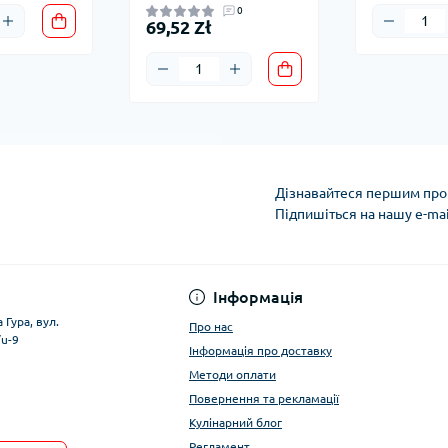
0
69,52 Zł
Дізнавайтеся першим про 
Підпишіться на нашу e-ma
Умови облікового за
Інформація
 Гура, вул.
Про нас
/u-9
Інформація про доставку
Методи оплати
Повернення та рекламації
Кулінарний блог
Регламент