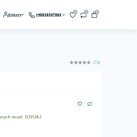
0
0
0
Клієнту
+48535307863
0
nnych miast: DZISIAJ