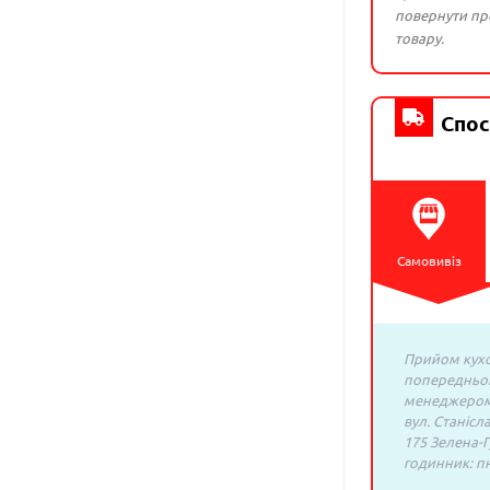
повернути про
товару.
Спос
Самовивіз
Прийом кухо
попередньо
менеджером:
вул. Станісл
175 Зелена-Г
годинник: пн.