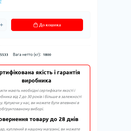
?
До кошика
Вага нетто (кг):
5533
1800
ртифікована якість і гарантія
виробника
укти мають необхідні сертифікати якості і
бника від 2 до 30 років і більше в залежності
ру. Купуючи у нас, ви можете бути впевнені в
 обґрунтованому виборі.
овернення товару до 28 днів
ар, куплений в нашому магазині, ви можете