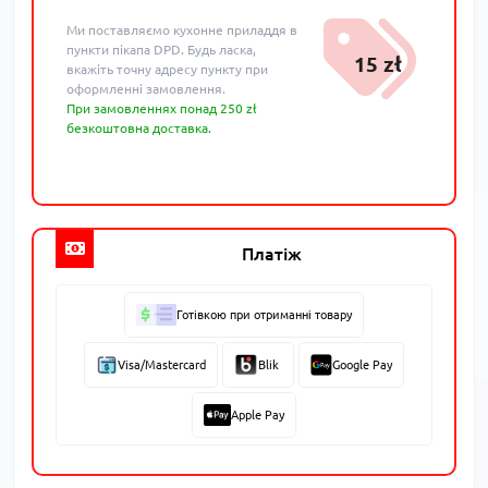
Ми поставляємо кухонне приладдя в
пункти пікапа DPD. Будь ласка,
15 zł
вкажіть точну адресу пункту при
оформленні замовлення.
При замовленнях понад 250 zł
безкоштовна доставка.
Платіж
Готівкою при отриманні товару
Visa/Mastercard
Blik
Google Pay
Apple Pay