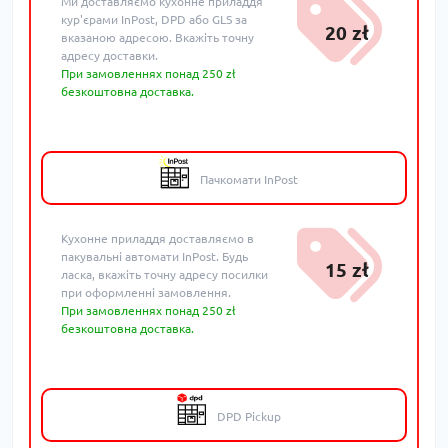
Ми доставляємо кухонне приладдя
кур'єрами InPost, DPD або GLS за
20 zł
вказаною адресою. Вкажіть точну
адресу доставки.
При замовленнях понад 250 zł
безкоштовна доставка.
Пачкомати InPost
Кухонне приладдя доставляємо в
пакувальні автомати InPost. Будь
15 zł
ласка, вкажіть точну адресу посилки
при оформленні замовлення.
При замовленнях понад 250 zł
безкоштовна доставка.
DPD Pickup