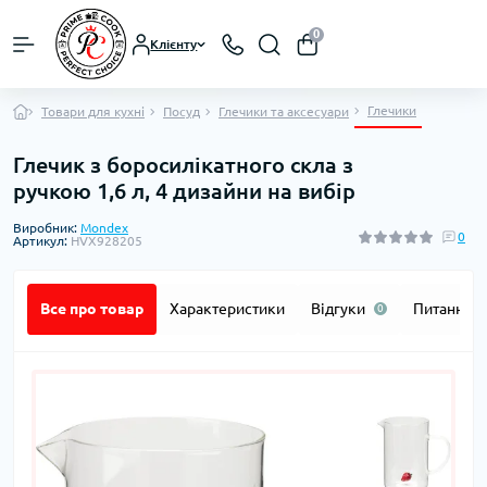
0
Клієнту
Глечики
Товари для кухні
Посуд
Глечики та аксесуари
Глечик з боросилікатного скла з
ручкою 1,6 л, 4 дизайни на вибір
Виробник:
Mondex
0
Артикул:
HVX928205
Все про товар
Характеристики
Відгуки
Питання
0