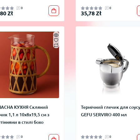
0
0
,80 Zł
35,78 Zł
ЧАСНА КУХНЯ Скляний
Термічний глечик для соус
чик 1,1 л 10x8x19,5 см з
GEFU SERVIRO 400 мл
тіннями в стилі бохо
0
0