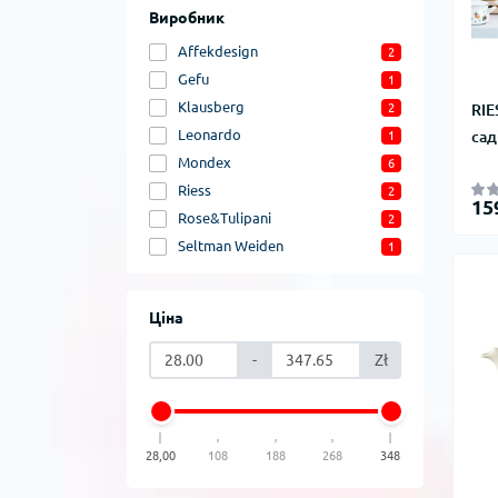
Виробник
Affekdesign
2
Gefu
1
Klausberg
RIE
2
Leonardo
сад
1
Mondex
6
Riess
2
15
Rose&Tulipani
2
Seltman Weiden
1
Ціна
-
Zł
28,00
108
188
268
348