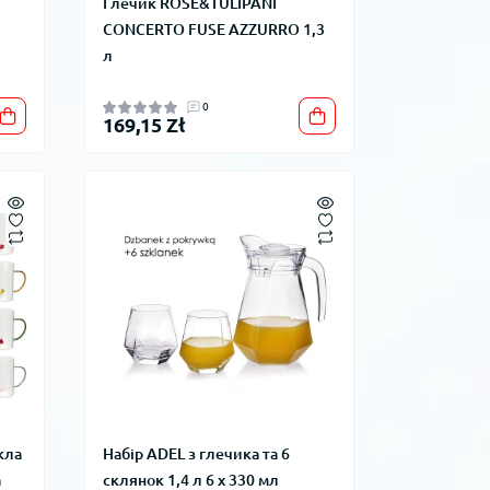
л
Глечик ROSE&TULIPANI
CONCERTO FUSE AZZURRO 1,3
л
0
169,15 Zł
кла
Набір ADEL з глечика та 6
а
склянок 1,4 л 6 x 330 мл