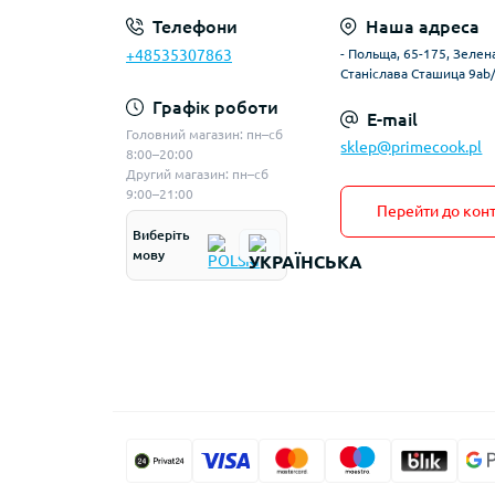
Телефони
Наша адреса
+48535307863
- Польща, 65-175, Зелена
Станіслава Сташица 9ab
Графік роботи
E-mail
Головний магазин: пн–сб
sklep@primecook.pl
8:00–20:00
Другий магазин: пн–сб
9:00–21:00
Перейти до конт
Виберіть
мову