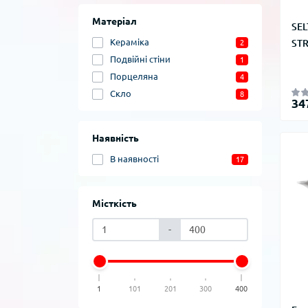
Матеріал
SEL
Кераміка
STR
2
Подвійні стіни
1
Порцеляна
4
Скло
8
34
Наявність
В наявності
17
Місткість
-
1
101
201
300
400