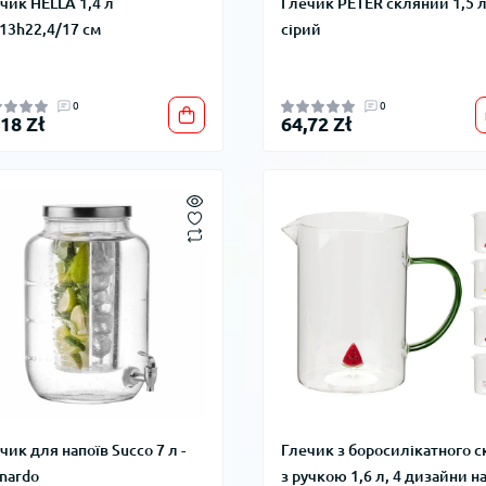
чик HELLA 1,4 л
Глечик PETER скляний 1,5 
13h22,4/17 см
сірий
0
0
,18 Zł
64,72 Zł
чик для напоїв Succo 7 л -
Глечик з боросилікатного с
nardo
з ручкою 1,6 л, 4 дизайни н