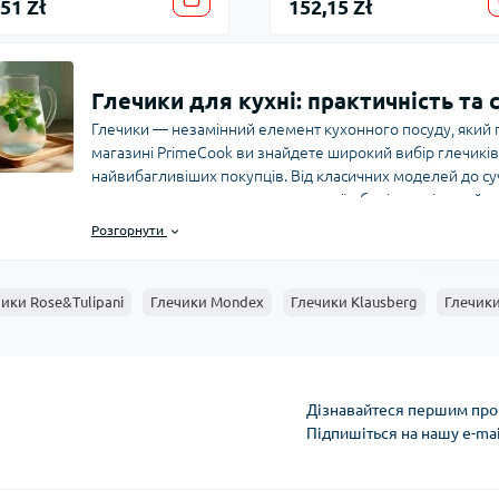
,51 Zł
152,15 Zł
Глечики для кухні: практичність та 
Глечики — незамінний елемент кухонного посуду, який по
магазині PrimeCook ви знайдете широкий вибір глечиків,
найвибагливіших покупців. Від класичних моделей до су
допоможуть зручно подавати напої, зберігати рідину й до
Розгорнути
Види глечиків для дому
Сучасні глечики відрізняються матеріалом виготовлення
каталозі представлені: - Скляні глечики — прозорі моделі
ики Rose&Tulipani
Глечики Mondex
Глечики Klausberg
Глечики
або коктейлів. - Керамічні глечики — стильні та екологіч
Металеві глечики — міцні, довговічні і відмінно підходя
Пластикові глечики — легкі, зручні для пікніків і поїзд
матеріал, а й його обсяг, форму і наявність кришки чи р
Дізнавайтеся першим про 
Переваги глечиків з PrimeCook
Підпишіться на нашу e-ma
Інтернет-магазин PrimeCook пропонує глечики, які відпо
Умови облікового за
Ергономічний дизайн — ручки зручно тримати, а форма д