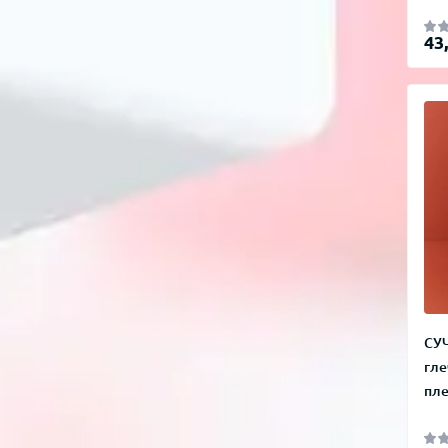
43
СУ
гле
пле