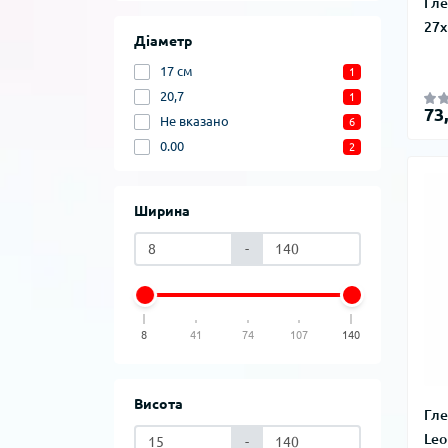
Гле
27x
Діаметр
17 см
1
20,7
1
73
Не вказано
6
0.00
2
Ширина
-
8
41
74
107
140
Висота
Гле
Leo
-