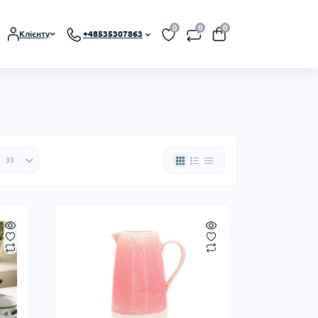
0
0
0
Клієнту
+48535307863