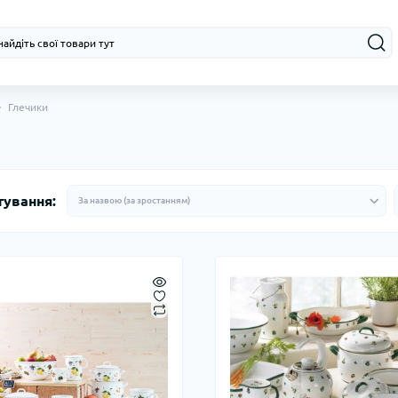
Глечики
тування: