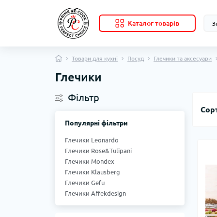
Каталог товарів
Товари для кухні
Посуд
Глечики та аксесуари
Глечики
Фільтр
Сор
Популярні фільтри
Глечики Leonardo
Глечики Rose&Tulipani
Глечики Mondex
Глечики Klausberg
Глечики Gefu
Глечики Affekdesign