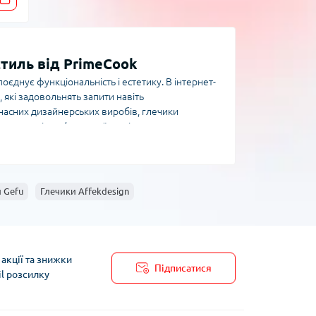
стиль від PrimeCook
єднує функціональність і естетику. В інтернет-
 які задовольнять запити навіть
часних дизайнерських виробів, глечики
повнять інтер’єр вашої кухні.
, дизайном, обсягом і призначенням. У нашому
, що ідеально підходять для подачі води, соків
 Gefu
Глечики Affekdesign
ні, довго зберігають температуру напою. -
ть для активного щоденного використання. -
ок. Обираючи глечик, варто врахувати не лише
учки для комфортного використання.
акції та знижки
Підписатися
il розсилку
відають найвищим стандартам якості: -
пису
озволяє легко наливати напої. - Надійні