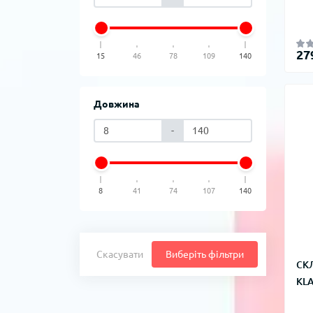
27
15
46
78
109
140
Довжина
-
8
41
74
107
140
Скасувати
Виберіть фільтри
СКЛ
KL