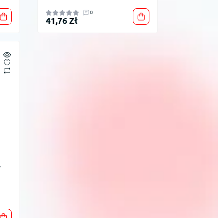
0
41,76 Zł
у