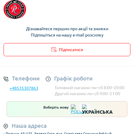
Дізнавайтеся першим про акції та знижки
Підпишіться на нашу e-mail розсилку
Підписатися
Умови облікового запису
Телефони
Графік роботи
Головний магазин: пн–сб 8:00–20:00
+48535307863
Другий магазин: пн–сб 9:00–21:00
Виберіть мову
Наша адреса
- Польща, 65-175, Зелена Гура, вул. Станіслава Сташица 9ab/u-9