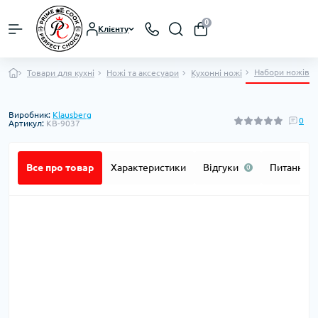
0
Клієнту
Набори ножів
Товари для кухні
Ножі та аксесуари
Кухонні ножі
Виробник:
Klausberg
0
Артикул:
KB-9037
Все про товар
Характеристики
Відгуки
Питання
0