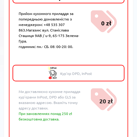
Прийом кухонного приладдя за
попередньою домовленістю з
0 zł
менеджером: +48 535 307
863.Магазин: вул. Станіслава
Сташиця 9AB / u-9, 65-175 Зелена-
Гура.
годинник: пн.- СБ. 08: 00-20: 00.
Кур'єр DPD, InPost
Ми доставляємо кухонне приладдя
кур'єрами InPost, DPD або GLS за
20 zł
вказаною адресою. Вкажіть точну
адресу доставки.
При замовленнях понад 250 zł
безкоштовна доставка.