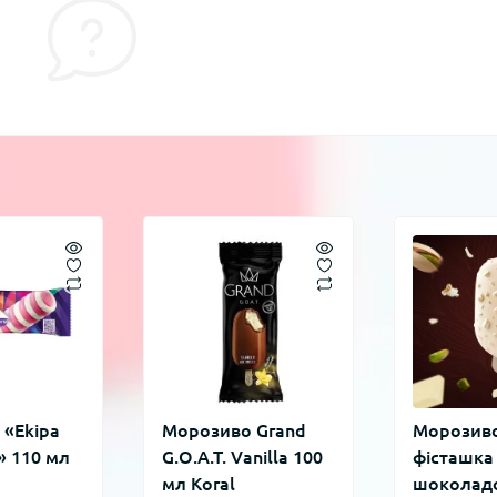
 «Ekipa
Морозиво Grand
Морозиво
» 110 мл
G.O.A.T. Vanilla 100
фісташка
мл Koral
шоколадо