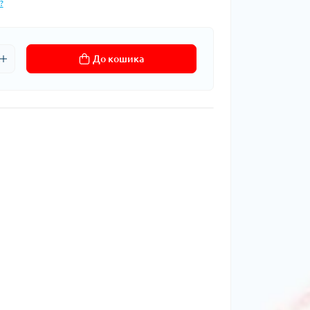
?
До кошика