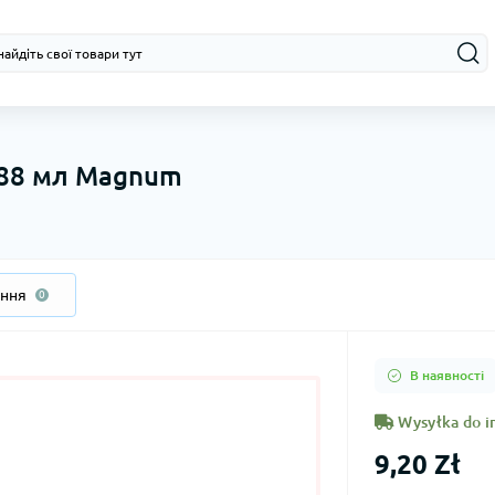
 88 мл Magnum
ання
0
В наявності
Wysyłka do i
9,20 Zł