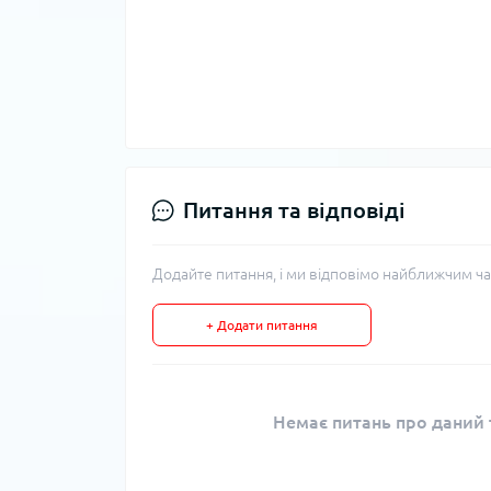
Питання та відповіді
Додайте питання, і ми відповімо найближчим ча
+ Додати питання
Немає питань про даний т