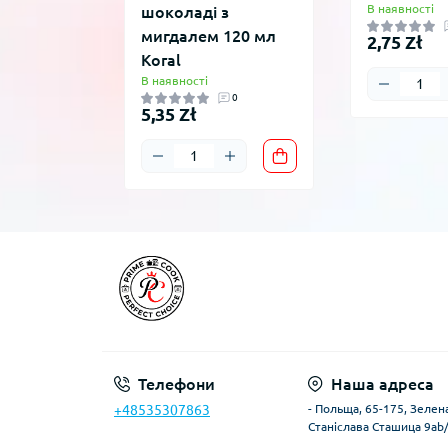
В наявності
шоколаді з
мигдалем 120 мл
2,75 Zł
Koral
В наявності
0
5,35 Zł
Телефони
Наша адреса
+48535307863
- Польща, 65-175, Зелена
Станіслава Сташица 9ab