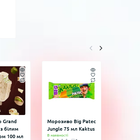
 Grand
Морозиво Big Patec
Морозив
 з білим
Jungle 75 мл Kaktus
Barwijęz
В наявності
м 100 мл
Koral