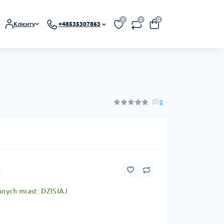
0
0
0
Клієнту
+48535307863
0
nnych miast: DZISIAJ