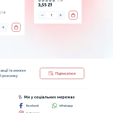
0
В наявності
3,55 Zł
1,35 Zł
0
акції та знижки
Підписатися
il розсилку
пису
Ми у соціальних мережах
Whatsapp
Facebook