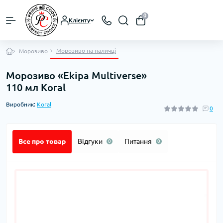
0
Клієнту
Морозиво на паличці
Морозиво
Морозиво «Ekipa Multiverse»
110 мл Koral
Виробник:
Koral
0
Все про товар
Відгуки
Питання
0
0