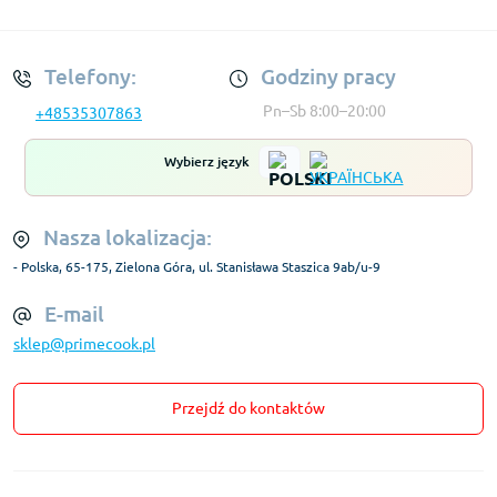
Regulamin Konta
Telefony:
Godziny pracy
Pn–Sb 8:00–20:00
+48535307863
Wybierz język
Nasza lokalizacja:
- Polska, 65-175, Zielona Góra, ul. Stanisława Staszica 9ab/u-9
E-mail
sklep@primecook.pl
Przejdź do kontaktów