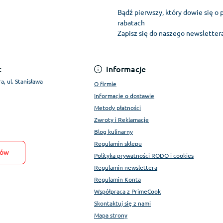
Bądź pierwszy, który dowie się o 
rabatach
Zapisz się do naszego newslette
Regulamin Konta
:
Informacje
a, ul. Stanisława
O firmie
Informacje o dostawie
Metody płatności
Zwroty i Reklamacje
Blog kulinarny
Regulamin sklepu
tów
Polityka prywatności RODO i cookies
Regulamin newslettera
Regulamin Konta
Współpraca z PrimeCook
Skontaktuj się z nami
Mapa strony