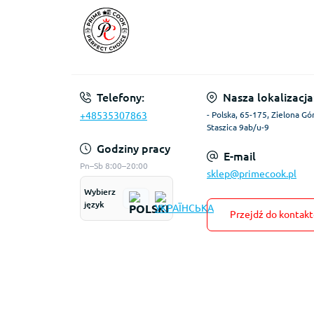
Telefony:
Nasza lokalizacja
+48535307863
- Polska, 65-175, Zielona Gór
Staszica 9ab/u-9
Godziny pracy
E-mail
Pn–Sb 8:00–20:00
sklep@primecook.pl
Wybierz
język
Przejdź do kontak