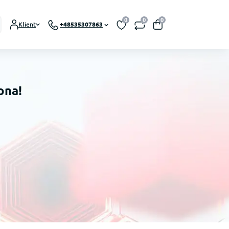
0
0
0
Klient
+48535307863
ona!