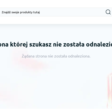
ona której szukasz nie została odnalezi
Żądana strona nie została odnaleziona.