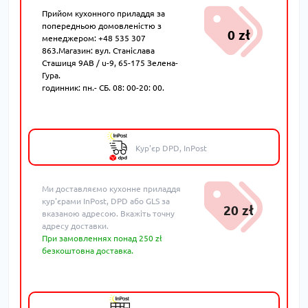
Прийом кухонного приладдя за
попередньою домовленістю з
0 zł
менеджером: +48 535 307
863.Магазин: вул. Станіслава
Сташиця 9AB / u-9, 65-175 Зелена-
Гура.
годинник: пн.- СБ. 08: 00-20: 00.
Кур'єр DPD, InPost
Ми доставляємо кухонне приладдя
кур'єрами InPost, DPD або GLS за
20 zł
вказаною адресою. Вкажіть точну
адресу доставки.
При замовленнях понад 250 zł
безкоштовна доставка.