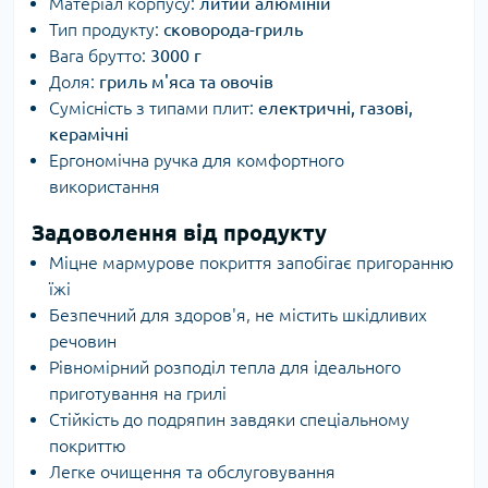
Матеріал корпусу:
литий алюміній
Тип продукту:
сковорода-гриль
Вага брутто:
3000 г
Доля:
гриль м'яса та овочів
Сумісність з типами плит:
електричні, газові,
керамічні
Ергономічна ручка для комфортного
використання
Задоволення від продукту
Міцне мармурове покриття запобігає пригоранню
їжі
Безпечний для здоров'я, не містить шкідливих
речовин
Рівномірний розподіл тепла для ідеального
приготування на грилі
Стійкість до подряпин завдяки спеціальному
покриттю
Легке очищення та обслуговування