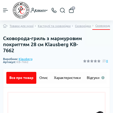
0
Клієнту
Сковороди-
Товари для кухні
Каструлі та сковорідки
Сковорідки
Сковорода-гриль з мармуровим
покриттям 28 см Klausberg KB-
7662
Виробник:
Klausberg
0
Артикул:
KB-7662
Все про товар
Опис
Характеристики
Відгуки
П
0