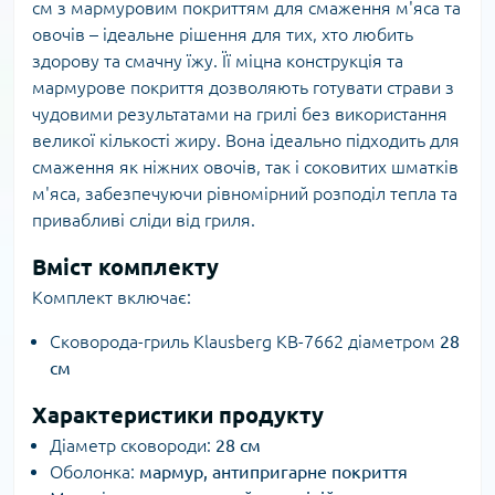
см з мармуровим покриттям для смаження м'яса та
овочів – ідеальне рішення для тих, хто любить
здорову та смачну їжу. Її міцна конструкція та
мармурове покриття дозволяють готувати страви з
чудовими результатами на грилі без використання
великої кількості жиру. Вона ідеально підходить для
смаження як ніжних овочів, так і соковитих шматків
м'яса, забезпечуючи рівномірний розподіл тепла та
привабливі сліди від гриля.
Вміст комплекту
Комплект включає:
Сковорода-гриль Klausberg KB-7662 діаметром
28
см
Характеристики продукту
Діаметр сковороди:
28 см
Оболонка:
мармур, антипригарне покриття