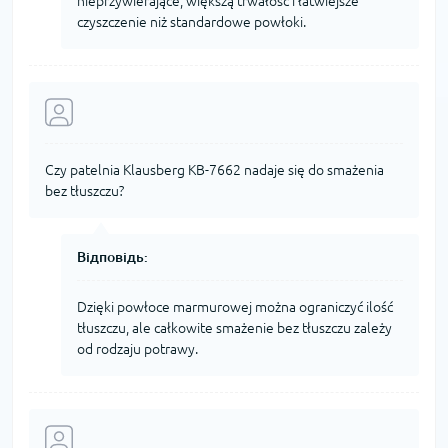
nieprzywierające, większą trwałość i łatwiejsze
czyszczenie niż standardowe powłoki.
Czy patelnia Klausberg KB-7662 nadaje się do smażenia
bez tłuszczu?
Відповідь:
Dzięki powłoce marmurowej można ograniczyć ilość
tłuszczu, ale całkowite smażenie bez tłuszczu zależy
od rodzaju potrawy.