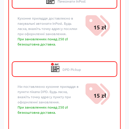
Пачкомати InPost
Кухонне приладдя доставляємо в
пакувальні автомати InPost. Будь
15 zł
ласка, вкажіть точну адресу посилки
при оформленні замовлення.
При замовленнях понад 250 zł
безкоштовна доставка.
DPD Pickup
Ми поставляємо кухонне приладдя в
пункти пікапа DPD. Будь ласка,
15 zł
вкажіть точну адресу пункту при
оформленні замовлення.
При замовленнях понад 250 zł
безкоштовна доставка.