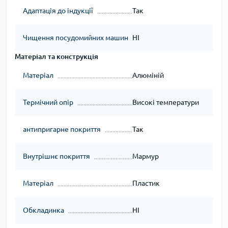
Адаптація до індукції
Так
Чищення посудомийних машин
НІ
Матеріал та конструкція
Матеріал
Алюміній
Термічний опір
Високі температури
антипригарне покриття
Так
Внутрішнє покриття
Мармур
Матеріал
Пластик
Обкладинка
НІ