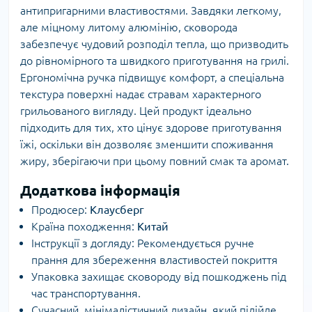
антипригарними властивостями. Завдяки легкому,
але міцному литому алюмінію, сковорода
забезпечує чудовий розподіл тепла, що призводить
до рівномірного та швидкого приготування на грилі.
Ергономічна ручка підвищує комфорт, а спеціальна
текстура поверхні надає стравам характерного
грильованого вигляду. Цей продукт ідеально
підходить для тих, хто цінує здорове приготування
їжі, оскільки він дозволяє зменшити споживання
жиру, зберігаючи при цьому повний смак та аромат.
Додаткова інформація
Продюсер:
Клаусберг
Країна походження:
Китай
Інструкції з догляду: Рекомендується ручне
прання для збереження властивостей покриття
Упаковка захищає сковороду від пошкоджень під
час транспортування.
Сучасний, мінімалістичний дизайн, який підійде