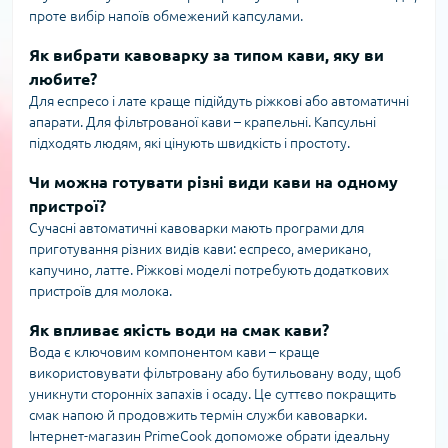
проте вибір напоїв обмежений капсулами.
Як вибрати кавоварку за типом кави, яку ви
любите?
Для еспресо і лате краще підійдуть ріжкові або автоматичні
апарати. Для фільтрованої кави – крапельні. Капсульні
підходять людям, які цінують швидкість і простоту.
Чи можна готувати різні види кави на одному
пристрої?
Сучасні автоматичні кавоварки мають програми для
приготування різних видів кави: еспресо, американо,
капучино, латте. Ріжкові моделі потребують додаткових
пристроїв для молока.
Як впливає якість води на смак кави?
Вода є ключовим компонентом кави – краще
використовувати фільтровану або бутильовану воду, щоб
уникнути сторонніх запахів і осаду. Це суттєво покращить
смак напою й продовжить термін служби кавоварки.
Інтернет-магазин PrimeCook допоможе обрати ідеальну