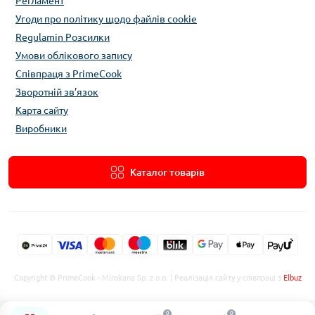
Регламент
Угоди про політику щодо файлів cookie
Regulamin Розсилки
Умови облікового запису
Співпраця з PrimeCook
Зворотній зв’язок
Карта сайту
Виробники
Каталог товарів
Copyright © PrimeCook - Mirokana Sp. z o.o. | Реалізація сайту у співпраці з
Elbuz
0
0