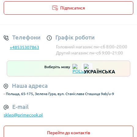
Підписатися
Умови облікового запису
Телефони
Графік роботи
Головний магазин: пн–сб 8:00–20:00
+48535307863
Другий магазин: пн–сб 9:00–21:00
Виберіть мову
Наша адреса
- Польща, 65-175, Зелена Гура, вул. Станіслава Сташица 9ab/u-9
E-mail
sklep@primecook.pl
Перейти до контактів