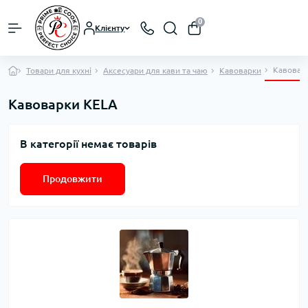
0
Клієнту
Кавовар
Товари для кухні
Аксесуари для кави та чаю
Кавоварки
Кавоварки KELA
В категорії немає товарів
Продовжити