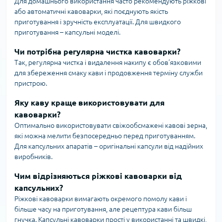
Для домашнього використання часто рекомендують ріжкові
або автоматичні кавоварки, які поєднують якість
приготування і зручність експлуатації. Для швидкого
приготування – капсульні моделі.
Чи потрібна регулярна чистка кавоварки?
Так, регулярна чистка і видалення накипу є обов’язковими
для збереження смаку кави і продовження терміну служби
пристрою.
Яку каву краще використовувати для
кавоварки?
Оптимально використовувати свіжообсмажені кавові зерна,
які можна мелити безпосередньо перед приготуванням.
Для капсульних апаратів – оригінальні капсули від надійних
виробників.
Чим відрізняються ріжкові кавоварки від
капсульних?
Ріжкові кавоварки вимагають окремого помолу кави і
більше часу на приготування, але рецептура кави більш
гнучка. Капсульні кавоварки прості у використанні та швидкі,