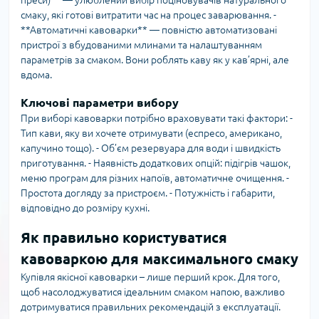
преси)** — улюблений вибір поціновувачів натурального
смаку, які готові витратити час на процес заварювання. -
**Автоматичні кавоварки** — повністю автоматизовані
пристрої з вбудованими млинами та налаштуванням
параметрів за смаком. Вони роблять каву як у кав’ярні, але
вдома.
Ключові параметри вибору
При виборі кавоварки потрібно враховувати такі фактори: -
Тип кави, яку ви хочете отримувати (еспресо, американо,
капучино тощо). - Об’єм резервуара для води і швидкість
приготування. - Наявність додаткових опцій: підігрів чашок,
меню програм для різних напоїв, автоматичне очищення. -
Простота догляду за пристроєм. - Потужність і габарити,
відповідно до розміру кухні.
Як правильно користуватися
кавоваркою для максимального смаку
Купівля якісної кавоварки – лише перший крок. Для того,
щоб насолоджуватися ідеальним смаком напою, важливо
дотримуватися правильних рекомендацій з експлуатації.