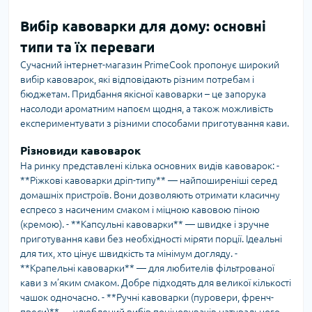
Вибір кавоварки для дому: основні
типи та їх переваги
Сучасний інтернет-магазин PrimeCook пропонує широкий
вибір кавоварок, які відповідають різним потребам і
бюджетам. Придбання якісної кавоварки – це запорука
насолоди ароматним напоєм щодня, а також можливість
експериментувати з різними способами приготування кави.
Різновиди кавоварок
На ринку представлені кілька основних видів кавоварок: -
**Ріжкові кавоварки дріп-типу** — найпоширеніші серед
домашніх пристроїв. Вони дозволяють отримати класичну
еспресо з насиченим смаком і міцною кавовою піною
(кремою). - **Капсульні кавоварки** — швидке і зручне
приготування кави без необхідності міряти порції. Ідеальні
для тих, хто цінує швидкість та мінімум догляду. -
**Крапельні кавоварки** — для любителів фільтрованої
кави з м’яким смаком. Добре підходять для великої кількості
чашок одночасно. - **Ручні кавоварки (пуровери, френч-