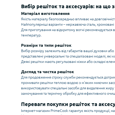
Вибір решіток та аксесуарів: на що 
Матеріал виготовлення
Якість матеріалу безпосередньо впливає на довговічніст
Найпопулярніші варіанти – нержавіюча сталь, хромовані
Для приготування на відкритому вогні рекомендується виби
температур.
Розміри та типи решіток
Вибір розміру залежить від габаритів вашої духовки або
представлені універсальні та спеціалізовані моделі, які 
Деякі решітки мають регульовані ніжки або складні елем
Догляд та чистка решіток
Для продовження строку служби рекомендується дотрим
промивати решітки теплою водою з м’яким миючим засоб
використовувати спеціальні засоби для видалення жиру 
замочування та термічну обробку для ефективного очи
Переваги покупки решіток та аксесу
Інтернет-магазин PrimeCook гарантує якість продукції, на