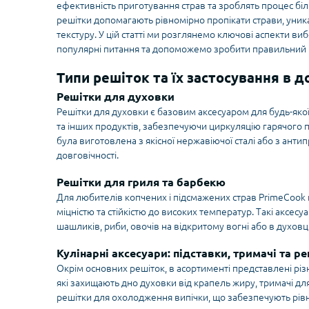
ефективність приготування страв та зроблять процес бі
решітки допомагають рівномірно пропікати страви, уник
текстуру. У цій статті ми розглянемо ключові аспекти вибо
популярні питання та допоможемо зробити правильний ви
Типи решіток та їх застосування в 
Решітки для духовки
Решітки для духовки є базовим аксесуаром для будь-якої 
та інших продуктів, забезпечуючи циркуляцію гарячого 
була виготовлена з якісної нержавіючої сталі або з ант
довговічності.
Решітки для гриля та барбекю
Для любителів копчених і підсмажених страв PrimeCook п
міцністю та стійкістю до високих температур. Такі аксес
шашликів, риби, овочів на відкритому вогні або в духовц
Кулінарні аксесуари: підставки, тримачі та 
Окрім основних решіток, в асортименті представлені різн
які захищають дно духовки від крапель жиру, тримачі дл
решітки для охолодження випічки, що забезпечують рів