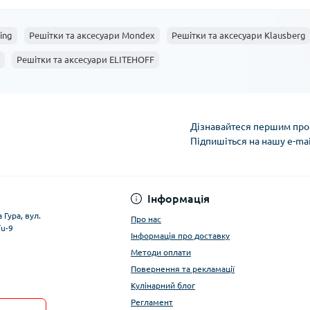
ing
Решітки та аксесуари Mondex
Решітки та аксесуари Klausberg
Решітки та аксесуари ELITEHOFF
Дізнавайтеся першим про 
Підпишіться на нашу e-ma
Умови облікового за
Інформація
 Гура, вул.
Про нас
/u-9
Інформація про доставку
Методи оплати
Повернення та рекламації
Кулінарний блог
Регламент