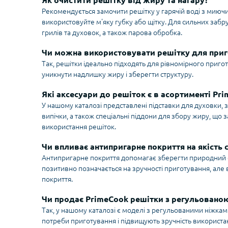
Як очистити решітку від жиру та нагару?
Рекомендується замочити решітку у гарячій воді з миючи
використовуйте м'яку губку або щітку. Для сильних забр
грилів та духовок, а також парова обробка.
Чи можна використовувати решітку для приг
Так, решітки ідеально підходять для рівномірного пригот
уникнути надлишку жиру і зберегти структуру.
Які аксесуари до решіток є в асортименті Pr
У нашому каталозі представлені підставки для духовки, 
випічки, а також спеціальні піддони для збору жиру, що
використання решіток.
Чи впливає антипригарне покриття на якість 
Антипригарне покриття допомагає зберегти природний см
позитивно позначається на зручності приготування, але в
покриття.
Чи продає PrimeCook решітки з регульовано
Так, у нашому каталозі є моделі з регульованими ніжками
потреби приготування і підвищують зручність використа