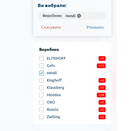
Ви вибрали:
Виробник:
Hendi
Скасувати
Уточнити
Виробник
ELITEHOFF
+1
Gefu
+13
Hendi
Kinghoff
+3
Klausberg
+1
Mondex
+19
OXO
+1
Roesle
+2
Zwilling
+2