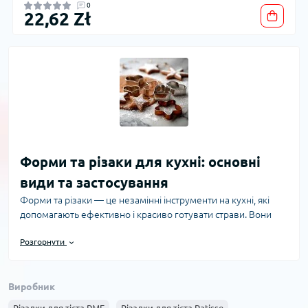
0
22,62 Zł
Форми та різаки для кухні: основні
види та застосування
Форми та різаки — це незамінні інструменти на кухні, які
допомагають ефективно і красиво готувати страви. Вони
використовуються для випікання, формування десертів,
Розгорнути
виготовлення різноманітних закусок і прикрас. Інтернет-
магазин PrimeCook пропонує широкий асортимент якісних
форм і різаків, які відповідають найвищим стандартам та
Виробник
дозволяють значно спростити кулінарний процес. Існують
різні типи форм: силіконові, металеві, скляні, керамічні,