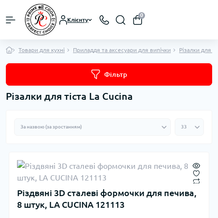
0
Клієнту
Товари для кухні
Приладдя та аксесуари для випічки
Різалки для ті
Фільтр
Різалки для тіста La Cucina
Різдвяні 3D сталеві формочки для печива,
8 штук, LA CUCINA 121113