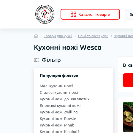
Каталог товарів
Товари для кухні
Ножі та аксесуари
Кухонні но
Кухонні ножі Wesco
Фільтр
В ка
Популярні фільтри
Малі кухонні ножі
Сталеві кухонні ножі
Кухонні ножі до 300 злотих
Японські кухонні ножі
Кухонні ножі Zwilling
Кухонні ножі Roesle
Кухонні ножі Miyabi
Кухонні ножі Kinghoff