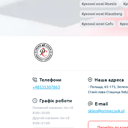
Кухонні ножі Roesle
Ку
Кухонні ножі Klausberg
Кухонні ножі Gefu
Кухо
Кухонні ножі Berlinger hau
Кухонні ножі Allesken
Телефони
Наша адреса
+48535307863
- Польща, 65-175, Зелена
Станіслава Сташица 9ab
Графік роботи
E-mail
Головний магазин: пн–сб
sklep@primecook.pl
8:00–20:00
Другий магазин: пн–сб
9:00–21:00
Перейти до конт