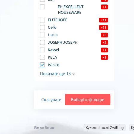
EH EXCELLENT
+1
HOUSEWARE
ELITEHOFF
+11
Gefu
+31
Husla
+2
JOSEPH JOSEPH
+3
Kassel
+1
KELA
+1
Wesco
Показати ще 13
Скасувати
Виберіть фільтри
Виробник
Кухонні ножі Zwilling
К