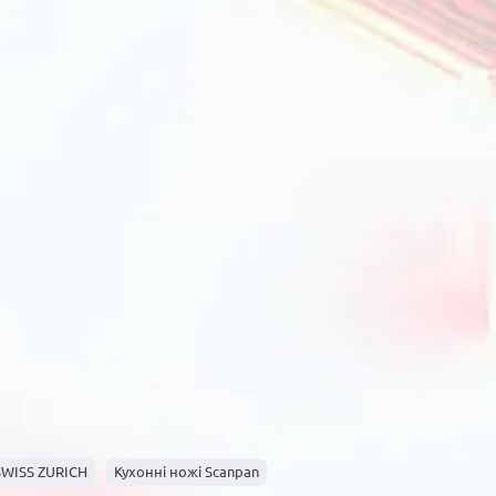
SWISS ZURICH
Кухонні ножі Scanpan