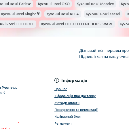
хонні ножі Patisse
Кухонні ножі OXO
Кухонні ножі Mondex
Кухо
Кухонні ножі Kinghoff
Кухонні ножі KELA
Кухонні ножі Kassel
нні ножі ELITEHOFF
Кухонні ножі EH EXCELLENT HOUSEWARE
Кухо
s
Кухонні ножі Bergner
Кухонні ножі BANQUET
Кухонні ножі Ar
Дізнавайтеся першим про 
Підпишіться на нашу e-ma
Умови облікового за
Інформація
 Гура, вул.
Про нас
/u-9
Інформація про доставку
Методи оплати
Повернення та рекламації
Кулінарний блог
Регламент
актів