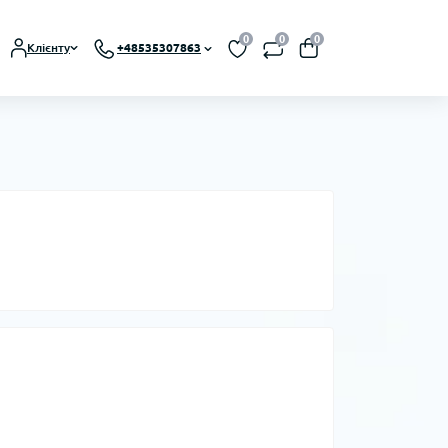
0
0
0
Клієнту
+48535307863