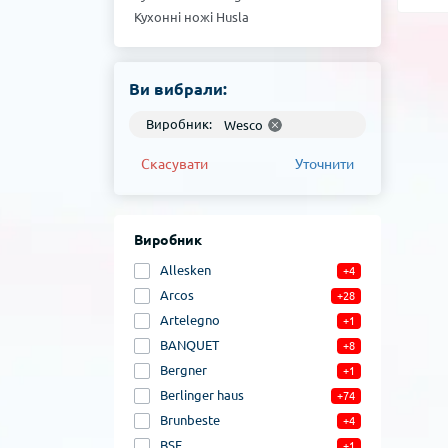
Кухонні ножі Husla
Кухонні ножі Berlinger haus
Кухонні ножі Bergner
Ви вибрали:
Виробник:
Wesco
Скасувати
Уточнити
Виробник
Allesken
+4
Arcos
+28
Artelegno
+1
BANQUET
+8
Bergner
+1
Berlinger haus
+74
Brunbeste
+4
BSF
+1