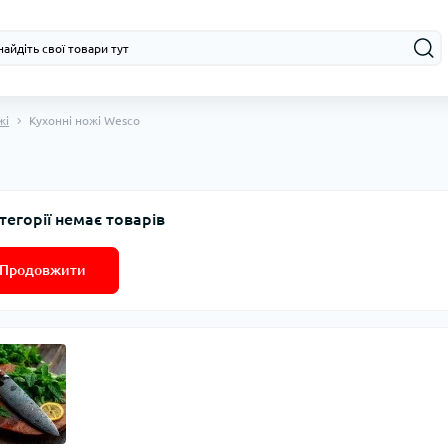
жі
Кухонні ножі Wesco
тегорії немає товарів
Продовжити