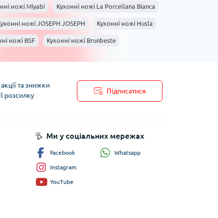
нні ножі Miyabi
Кухонні ножі La Porcellana Bianca
Кухонні ножі JOSEPH JOSEPH
Кухонні ножі Husla
нні ножі BSF
Кухонні ножі Brunbeste
telegno
Кухонні ножі Arcos
акції та знижки
Підписатися
il розсилку
пису
Ми у соціальних мережах
Whatsapp
Facebook
Instagram
YouTube