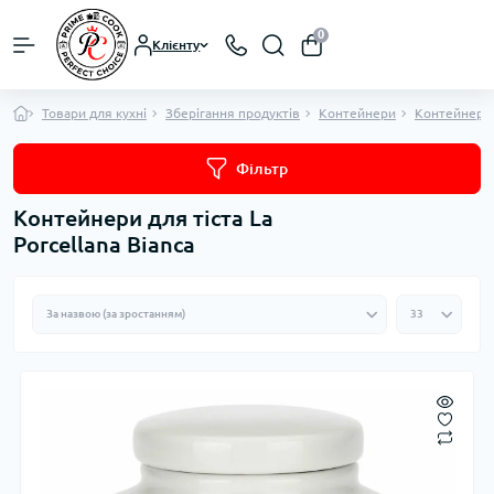
0
Клієнту
Товари для кухні
Зберігання продуктів
Контейнери
Контейнери 
Фільтр
Контейнери для тіста La
Porcellana Bianca