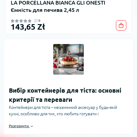
LA PORCELLANA BIANCA GLI ONESTI
Ємність для печива 2,45 л
0
143,65 Zł
Вибір контейнерів для тіста: основні
критерії та переваги
Контейнери для тіста – незамінний аксесуар у будь-якій
кухні, особливо для тих, хто любить готувати і
експериментувати з випічкою. Правильно підібрані
Розгорнути
контейнери допомагають зберегти свіжість тіста,
забезпечують зручність у зберіганні та вистоюванні, а також