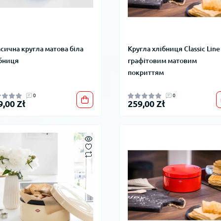
сична кругла матова біла
Кругла хлібниця Classic Line
бниця
графітовим матовим
покриттям
0
0
9,00 Zł
259,00 Zł