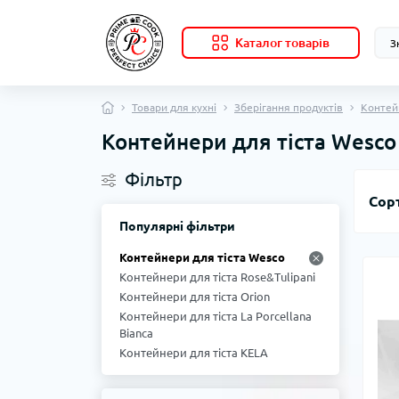
Каталог товарів
Товари для кухні
Зберігання продуктів
Контей
Контейнери для тіста Wesco
Фільтр
Сор
Популярні фільтри
Контейнери для тіста Wesco
Контейнери для тіста Rose&Tulipani
Контейнери для тіста Orion
Контейнери для тіста La Porcellana
Bianca
Контейнери для тіста KELA