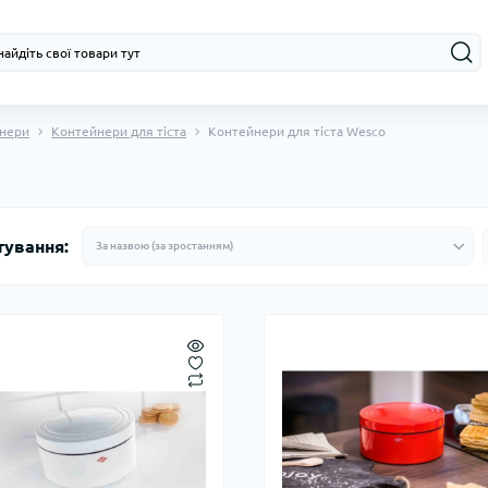
нери
Контейнери для тіста
Контейнери для тіста Wesco
тування: