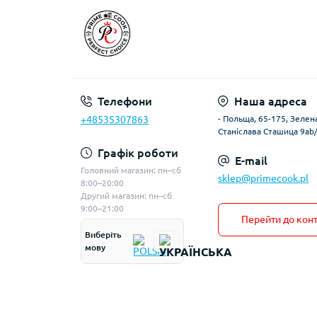
Телефони
Наша адреса
+48535307863
- Польща, 65-175, Зелена
Станіслава Сташица 9ab
Графік роботи
E-mail
Головний магазин: пн–сб
sklep@primecook.pl
8:00–20:00
Другий магазин: пн–сб
9:00–21:00
Перейти до конт
Виберіть
мову