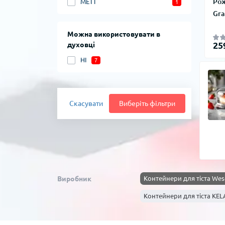
Рож
МЕТТ
1
Gra
Можна використовувати в
25
духовці
НІ
7
Скасувати
Виберіть фільтри
Виробник
Контейнери для тіста Wes
Контейнери для тіста KEL