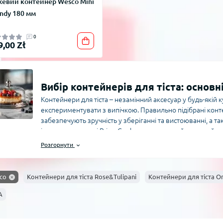
евий контейнер Wesco Mini
ndy 180 мм
0
9,00 Zł
Вибір контейнерів для тіста: основн
Контейнери для тіста – незамінний аксесуар у будь-якій к
експериментувати з випічкою. Правильно підібрані конте
забезпечують зручність у зберіганні та вистоюванні, а 
інтернет-магазині PrimeCook представлений широкий асо
і форм, що відповідають потребам як професійних кухарів,
Розгорнути
вибору контейнера для тіста: - Матеріал виготовлення: п
вважаються пластикові та скляні контейнери з гермет
мікроклімат для тіста. - Розмір і об’єм: від 1 літра для ма
co
Контейнери для тіста Rose&Tulipani
Контейнери для тіста Or
більше – залежно від ваших потреб. - Щільність кришки
запобігає висиханню тіста. - Форма контейнера: прямок
A
холодильнику або шафі. Використання контейнерів для т
тільки продовжити термін свіжості продукту, але й покр