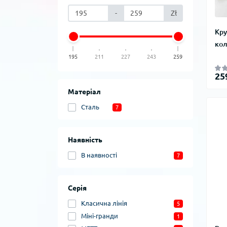
-
Zł
Кру
кол
195
211
227
243
259
25
Матеріал
Сталь
7
Наявність
В наявності
7
Серія
Класична лінія
5
Міні-гранди
1