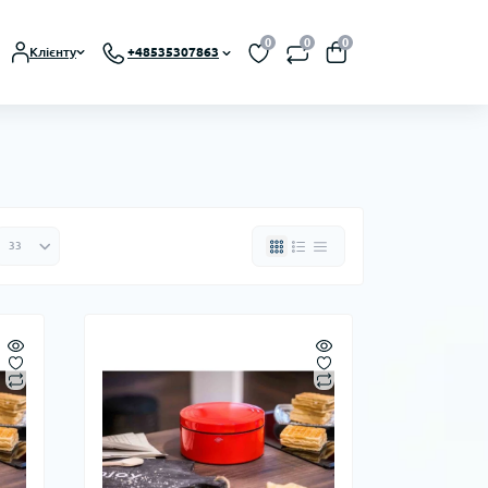
0
0
0
Клієнту
+48535307863