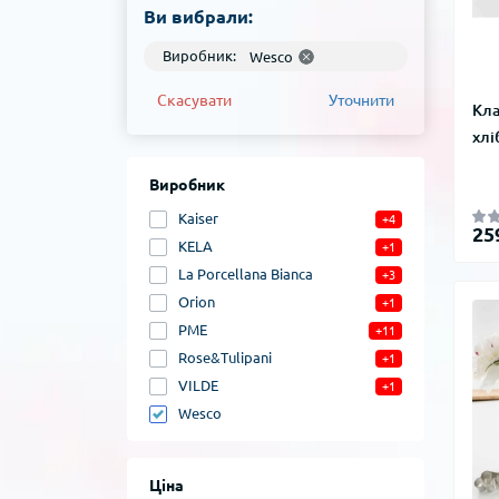
Ви вибрали:
Виробник:
Wesco
Скасувати
Уточнити
Кла
хлі
Виробник
Kaiser
+4
25
KELA
+1
La Porcellana Bianca
+3
Orion
+1
PME
+11
Rose&Tulipani
+1
VILDE
+1
Wesco
Ціна