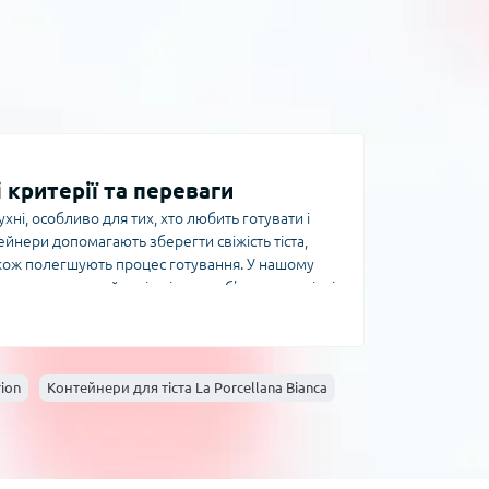
і критерії та переваги
ухні, особливо для тих, хто любить готувати і
йнери допомагають зберегти свіжість тіста,
також полегшують процес готування. У нашому
ртимент контейнерів різного об'єму, матеріалів
 так і домашніх кулінарів. Головні критерії
ластик, скло, силікон, метал. Оптимальними
ичними кришками, що забезпечують правильний
лих порцій до великих ємностей на 5 літрів і
ion
Контейнери для тіста La Porcellana Bianca
: важливо, щоб вона була герметичною, що
утна або кругла для комфортного зберігання в
іста у повсякденному приготуванні дозволяє не
ащує якість випічки завдяки кращому процесу