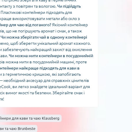
?
Потрібно зберігати каву в герметичних
нтакту з повітрям та вологою.
Чи підійдуть
Пластикові контейнери підходять для
 краще використовувати метали або скло з
нер для чаю від поганого?
Якісний контейнер
в, що не погіршують аромат і смак, а також
.
Чи можна зберігати чай в одному контейнері
кремо, щоб зберегти унікальний аромат кожного.
 забезпечують найкращий захист від окислення
кави.
Чи можна мити контейнери в посудомийній
рів можна мити в посудомийній машині, проте
онтейнери найкраще підходять для кави в
и з герметичною кришкою, які запобігають
ю — необхідний аксесуар для справжніх цінителів
eCook, ви легко знайдете ідеальний варіант для
х вимог якості та безпеки. Зберігайте смак і
я!
йнери для кави та чаю Klausberg
и та чаю Brunbeste