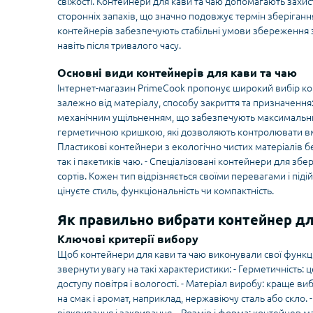
свіжості. Контейнери для кави та чаю допомагають захисти
сторонніх запахів, що значно подовжує термін зберігання
контейнерів забезпечують стабільні умови збереження з
навіть після тривалого часу.
Основні види контейнерів для кави та чаю
Інтернет-магазин PrimeCook пропонує широкий вибір конт
залежно від матеріалу, способу закриття та призначення
механічним ущільненням, що забезпечують максимальний з
герметичною кришкою, які дозволяють контролювати вмі
Пластикові контейнери з екологічно чистих матеріалів без
так і пакетиків чаю. - Спеціалізовані контейнери для зб
сортів. Кожен тип відрізняється своїми перевагами і підій
цінуєте стиль, функціональність чи компактність.
Як правильно вибрати контейнер дл
Ключові критерії вибору
Щоб контейнери для кави та чаю виконували свої функ
звернути увагу на такі характеристики: - Герметичність:
доступу повітря і вологості. - Матеріал виробу: краще в
на смак і аромат, наприклад, нержавіючу сталь або скло. 