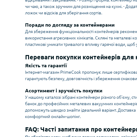
відкривання і закривання. - Розмір і форма: контейнер м
чи чаю, а також зручним для розміщення на кухні. - Дода
ложок чи відсіків для зберігання сортів.
Поради по догляду за контейнерами
Для збереження функціональності контейнерів рекомен
використання агресивних хімікатів. Скляні та металеві 
пластикові уникати тривалого впливу гарячої води, щоб
Переваги покупки контейнерів для к
Якість та гарантії
Інтернет-магазин PrimeCook пропонує лише сертифікова
гарантують безпеку, довговічність і збереження смакови
Асортимент і зручність покупки
У нашому каталозі зібрані контейнери різного об’єму, с
банок до професійних металевих вакуумних контейнерів. 
допоможуть швидко знайти ідеальний варіант. Доставка 
комфортний онлайн-шопінг.
FAQ: Часті запитання про контейнер