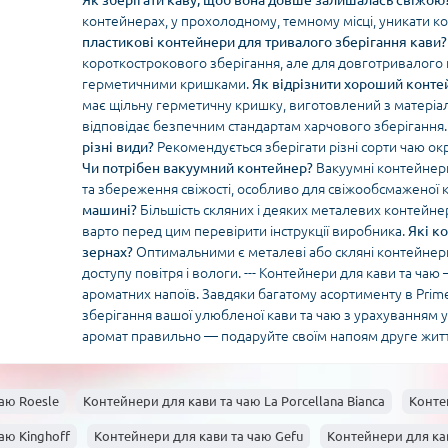
Як зберігати каву, щоб вона довше залишалась свіжою
контейнерах, у прохолодному, темному місці, уникати ко
пластикові контейнери для тривалого зберігання кави?
короткострокового зберігання, але для довготривалого
герметичними кришками.
Як відрізнити хороший контей
має щільну герметичну кришку, виготовлений з матеріалі
відповідає безпечним стандартам харчового зберігання
різні види?
Рекомендується зберігати різні сорти чаю о
Чи потрібен вакуумний контейнер?
Вакуумні контейнери
та збереження свіжості, особливо для свіжообсмаженої 
машині?
Більшість скляних і деяких металевих контейне
варто перед цим перевірити інструкції виробника.
Які к
зернах?
Оптимальними є металеві або скляні контейнер
доступу повітря і вологи. --- Контейнери для кави та ча
ароматних напоїв. Завдяки багатому асортименту в Prim
зберігання вашої улюбленої кави та чаю з урахуванням усі
аромат правильно — подаруйте своїм напоям друге житт
аю Roesle
Контейнери для кави та чаю La Porcellana Bianca
Конте
аю Kinghoff
Контейнери для кави та чаю Gefu
Контейнери для кав