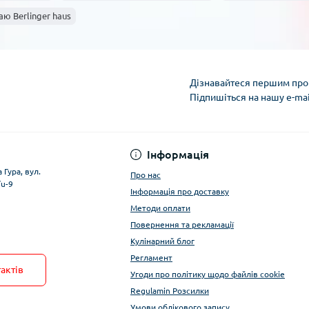
ю Berlinger haus
Дізнавайтеся першим про 
Підпишіться на нашу e-ma
Умови облікового за
Інформація
 Гура, вул.
Про нас
/u-9
Інформація про доставку
Методи оплати
Повернення та рекламації
Кулінарний блог
Регламент
актів
Угоди про політику щодо файлів cookie
Regulamin Розсилки
Умови облікового запису