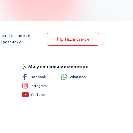
акції та знижки
Підписатися
il розсилку
пису
Ми у соціальних мережах
Whatsapp
Facebook
Instagram
YouTube