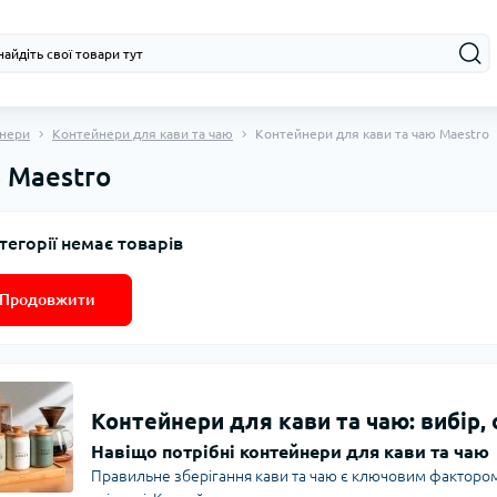
нери
Контейнери для кави та чаю
Контейнери для кави та чаю Maestro
 Maestro
тегорії немає товарів
Продовжити
Контейнери для кави та чаю: вибір,
Навіщо потрібні контейнери для кави та чаю
Правильне зберігання кави та чаю є ключовим фактором 