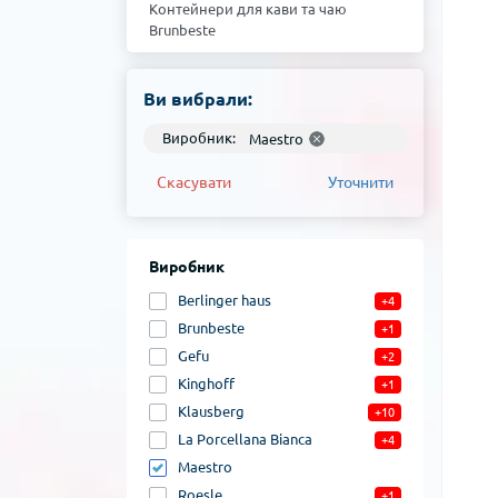
Контейнери для кави та чаю
Brunbeste
Контейнери для кави та чаю
Berlinger haus
Ви вибрали:
Виробник:
Maestro
Скасувати
Уточнити
Виробник
Berlinger haus
+4
Brunbeste
+1
Gefu
+2
Kinghoff
+1
Klausberg
+10
La Porcellana Bianca
+4
Maestro
Roesle
+1