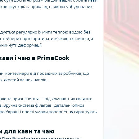
ає бути достатніх розмірів для ваших обсягів кави
ткові функції: наприклад, наявність вбудованих
дується регулярно їх мити теплою водою без
контейнери варто протирати м’якою тканиною, а
 уникнути деформації.
ави і чаю в PrimeCook
ні контейнери від провідних виробників, що
х якостей ваших напоїв.
тилю та призначення — від компактних скляних
Зручна система фільтрів і детальні описи
по Україні і прості умови повернення гарантують
и для кави та чаю