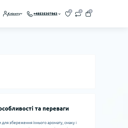
0
0
0
Клієнту
+48535307863
 особливості та переваги
для збереження їхнього аромату, смаку і