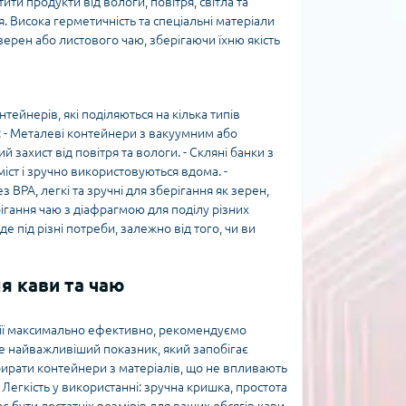
ти продукти від вологи, повітря, світла та
. Висока герметичність та спеціальні матеріали
ерен або листового чаю, зберігаючи їхню якість
ейнерів, які поділяються на кілька типів
: - Металеві контейнери з вакуумним або
ахист від повітря та вологи. - Скляні банки з
ст і зручно використовуються вдома. -
 BPA, легкі та зручні для зберігання як зерен,
ерігання чаю з діафрагмою для поділу різних
де під різні потреби, залежно від того, чи ви
я кави та чаю
ції максимально ефективно, рекомендуємо
 це найважливіший показник, який запобігає
ибирати контейнери з матеріалів, що не впливають
- Легкість у використанні: зручна кришка, простота