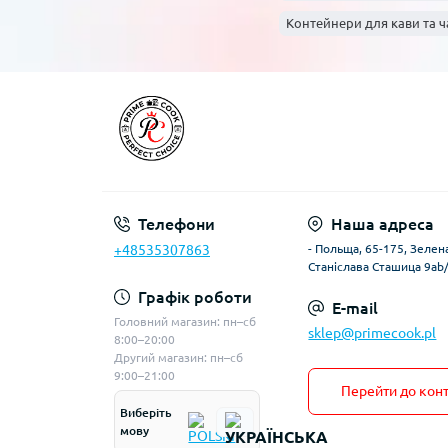
Контейнери для кави та ча
Телефони
Наша адреса
+48535307863
- Польща, 65-175, Зелена
Станіслава Сташица 9ab
Графік роботи
E-mail
Головний магазин: пн–сб
sklep@primecook.pl
8:00–20:00
Другий магазин: пн–сб
9:00–21:00
Перейти до конт
Виберіть
мову