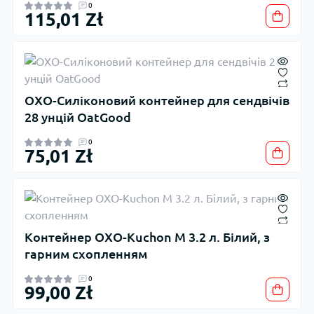
0
115,01 Zł
OXO-Силіконовий контейнер для сендвічів
28 унцій OatGood
0
75,01 Zł
Контейнер OXO-Kuchon M 3.2 л. Білий, з
гарним схопленням
0
99,00 Zł