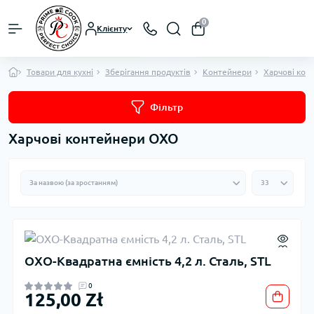
0
Клієнту
Товари для кухні
Зберігання продуктів
Контейнери
Харчові кон
Фільтр
Харчові контейнери OXO
OXO-Квадратна ємність 4,2 л. Сталь, STL
0
125,00 Zł