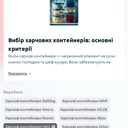
Вибір харчових контейнерів: основні
критерії
Якісні харчові контейнери — незамінний елемент на кухні
кожної господині та шеф-кухаря. Вони забезпечують не
тільки зручність зберігання продуктів, але й допомагають
Розгорнути
зберегти їхню свіжість, смакові якості та корисні властивості.
При виборі контейнерів для їжі ключовими параметрами є
матеріал виготовлення, герметичність, об’єм та безпека
Виробник
використання. Найпопулярніші матеріали для харчових
контейнерів — пластик, скло та силікон. Пластикові
Харчові контейнери Zwilling
Харчові контейнери WMF
контейнери легкі й недорогі, проте важливо обирати
Харчові контейнери Wesco
Харчові контейнери VILDE
вироби без шкідливих домішок та з маркуванням BPA-free,
що гарантує відсутність токсичних речовин. Скляні
Харчові контейнери Roesle
Харчові контейнери Riess
контейнери стійкі до температурних перепадів, не
Харчові контейнери OXO
Харчові контейнери Orion