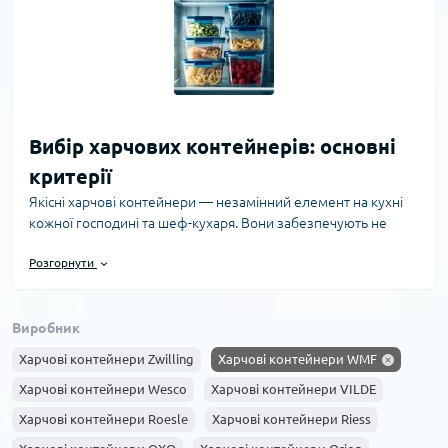
Вибір харчових контейнерів: основні
критерії
Якісні харчові контейнери — незамінний елемент на кухні
кожної господині та шеф-кухаря. Вони забезпечують не
тільки зручність зберігання продуктів, але й допомагають
Розгорнути
зберегти їхню свіжість, смакові якості та корисні властивості.
При виборі контейнерів для їжі ключовими параметрами є
матеріал виготовлення, герметичність, об’єм та безпека
Виробник
використання. Найпопулярніші матеріали для харчових
контейнерів — пластик, скло та силікон. Пластикові
Харчові контейнери Zwilling
Харчові контейнери WMF
контейнери легкі й недорогі, проте важливо обирати
Харчові контейнери Wesco
Харчові контейнери VILDE
вироби без шкідливих домішок та з маркуванням BPA-free,
що гарантує відсутність токсичних речовин. Скляні
Харчові контейнери Roesle
Харчові контейнери Riess
контейнери стійкі до температурних перепадів, не