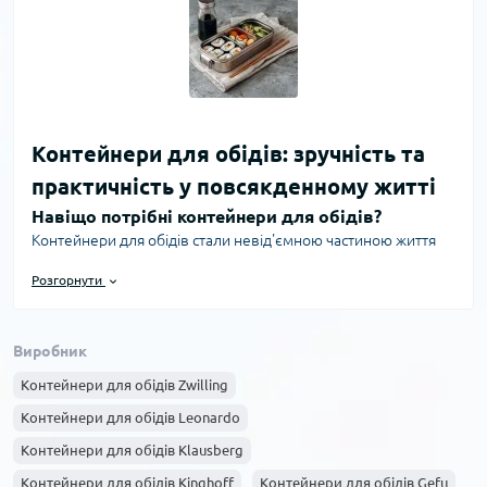
Контейнери для обідів: зручність та
практичність у повсякденному житті
Навіщо потрібні контейнери для обідів?
Контейнери для обідів стали невід'ємною частиною життя
сучасної людини, яка цінує якість харчування і комфорт у
Розгорнути
повсякденних справах. Вони дозволяють зручно брати з
собою приготовану їжу на роботу, навчання або пікнік,
зберігаючи свіжість та корисні властивості продуктів.
Виробник
Використання контейнерів зменшує потребу в
одноразовому посуді, що підтримує екологічний стиль
Контейнери для обідів Zwilling
життя.
Контейнери для обідів Leonardo
Переваги використання контейнерів для обідів
Контейнери для обідів Klausberg
Основні переваги контейнерів для обідів включають: -
Контейнери для обідів Kinghoff
Контейнери для обідів Gefu