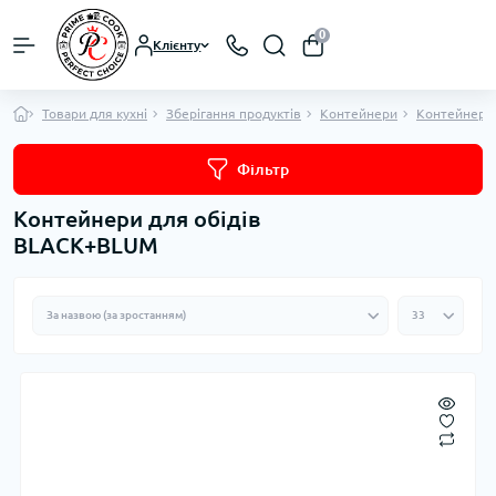
0
Клієнту
Товари для кухні
Зберігання продуктів
Контейнери
Контейнери 
Фільтр
Контейнери для обідів
BLACK+BLUM