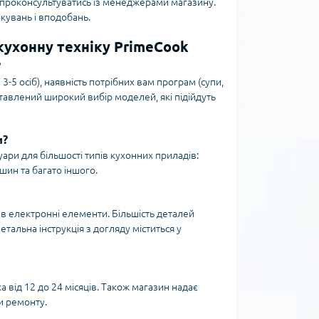
а проконсультуватись із менеджерами магазину.
кувань і вподобань.
кухонну техніку PrimeCook
?
з 3-5 осіб), наявність потрібних вам програм (супи,
тавлений широкий вибір моделей, які підійдуть
и?
ари для більшості типів кухонних приладів:
шин та багато іншого.
в електронні елементи. Більшість деталей
альна інструкція з догляду міститься у
а від 12 до 24 місяців. Також магазин надає
и ремонту.