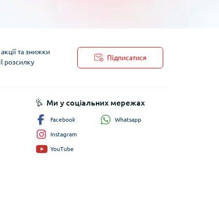
акції та знижки
Підписатися
il розсилку
пису
Ми у соціальних мережах
Whatsapp
Facebook
Instagram
YouTube