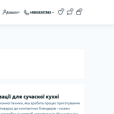
0
0
0
Клієнту
+48535307863
ації для сучасної кухні
онної техніки, яка зробить процес приготування
ьтиварок до компактних блендерів – кожен
 розробок та потреб користувачів. Наша техніка