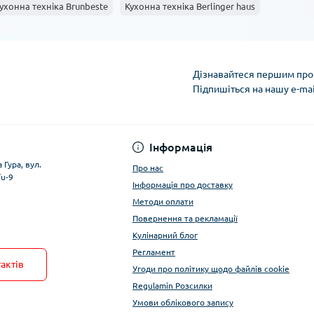
ухонна техніка Brunbeste
Кухонна техніка Berlinger haus
Дізнавайтеся першим про 
Підпишіться на нашу e-ma
Умови облікового за
Інформація
 Гура, вул.
Про нас
/u-9
Інформація про доставку
Методи оплати
Повернення та рекламації
Кулінарний блог
Регламент
актів
Угоди про політику щодо файлів cookie
Regulamin Розсилки
Умови облікового запису