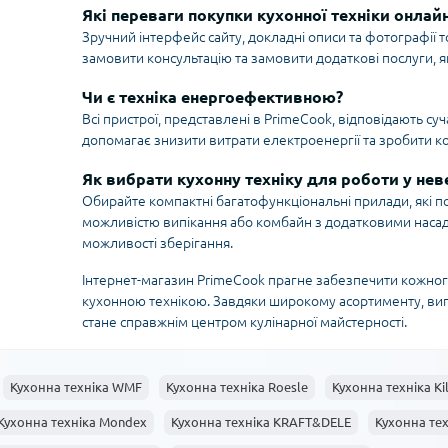
Які переваги покупки кухонної техніки онлай
Зручний інтерфейс сайту, докладні описи та фотографії т
замовити консультацію та замовити додаткові послуги, я
Чи є техніка енергоефективною?
Всі пристрої, представлені в PrimeCook, відповідають 
допомагає знизити витрати електроенергії та зробити к
Як вибрати кухонну техніку для роботи у нев
Обирайте компактні багатофункціональні прилади, які п
можливістю випікання або комбайн з додатковими насадк
можливості зберігання.
Інтернет-магазин PrimeCook прагне забезпечити кожног
кухонною технікою. Завдяки широкому асортименту, виг
стане справжнім центром кулінарної майстерності.
Кухонна техніка WMF
Кухонна техніка Roesle
Кухонна техніка Ki
Кухонна техніка Mondex
Кухонна техніка KRAFT&DELE
Кухонна тех