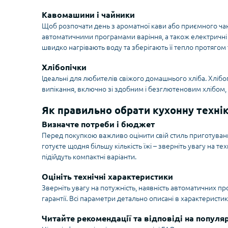
Кавомашини і чайники
Щоб розпочати день з ароматної кави або приємного чаю,
автоматичними програмами варіння, а також електричні
швидко нагрівають воду та зберігають її тепло протягом 
Хлібопічки
Ідеальні для любителів свіжого домашнього хліба. Хлібо
випікання, включно зі здобним і безглютеновим хлібом, а 
Як правильно обрати кухонну техні
Визначте потреби і бюджет
Перед покупкою важливо оцінити свій стиль приготування, 
готуєте щодня більшу кількість їжі – зверніть увагу на т
підійдуть компактні варіанти.
Оцініть технічні характеристики
Зверніть увагу на потужність, наявність автоматичних пр
гарантії. Всі параметри детально описані в характеристик
Читайте рекомендації та відповіді на популя