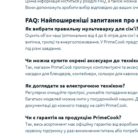
Цінна інформація міститься у розділі FAQ, а також можн
Вони допоможуть зробити вибір відповідно до ваших очі
FAQ: Найпоширеніші запитання про 
Як вибрати правильну мультиварку для сім’ї
Оцініть об’єм чаші (оптимально від 4 до 6 літрів для сім’ї 
випічка, гриль) та енергоспоживання. У PrimeCook предс
під різні завдання.
Чи можна купити окремі аксесуари до технік
Так, магазин PrimeCook пропонує комплектуючі та аксесу
насадки для блендерів, контейнери, сольори для кавома
Як доглядати за електричною технікою?
Регулярно очищуйте пристрої, уникайте попадання води 
багатьох моделей можна мити у посудомийній машині. Дет
документації до кожного товару на сайті PrimeCook.
Чи є гарантія на продукцію PrimeCook?
Так, весь асортимент має офіційну гарантію від виробник
сервісну підтримку у разі виникнення питань або потреб