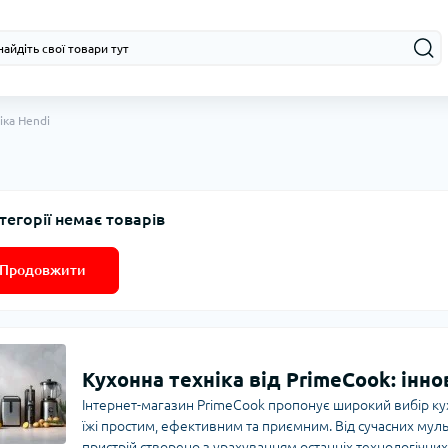
іка Hendi
тегорії немає товарів
Продовжити
Кухонна техніка від PrimeCook: іннов
Інтернет-магазин PrimeCook пропонує широкий вибір кух
їжі простим, ефективним та приємним. Від сучасних мул
пристрій створено з урахуванням останніх технологічних