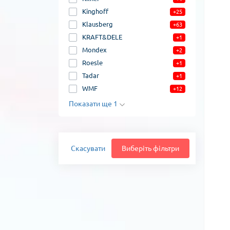
Kinghoff
+25
Klausberg
+63
KRAFT&DELE
+1
Mondex
+2
Roesle
+1
Tadar
+1
WMF
+12
Показати ще 1
Скасувати
Виберіть фільтри