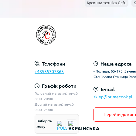
Кухонна техніка Gefu
К
Телефони
Наша адреса
+48535307863
- Польща, 65-175, Зелена
Станіслава Сташица 9ab
Графік роботи
E-mail
Головний магазин: пн–сб
sklep@primecook.pl
8:00–20:00
Другий магазин: пн–сб
9:00–21:00
Перейти до конт
Виберіть
мову