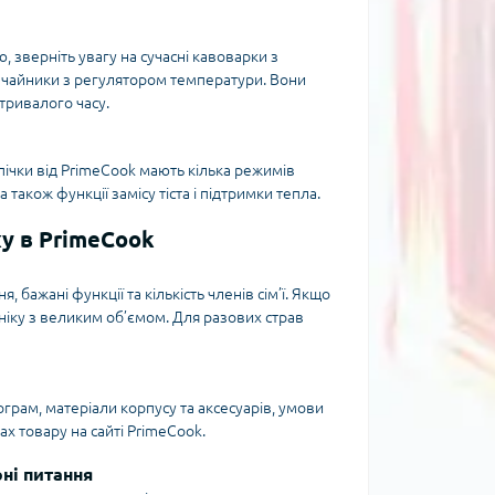
 зверніть увагу на сучасні кавоварки з
 чайники з регулятором температури. Вони
тривалого часу.
пічки від PrimeCook мають кілька режимів
також функції замісу тіста і підтримки тепла.
ку в PrimeCook
бажані функції та кількість членів сім’ї. Якщо
ехніку з великим об’ємом. Для разових страв
ограм, матеріали корпусу та аксесуарів, умови
ах товару на сайті PrimeCook.
рні питання