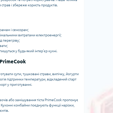
страв і збереже користь продуктів.
рамам і сенсорам;
німальними витратами електроенергії;
ід перегріву;
вати;
ишуться у будь-який інтер’єр кухні.
 PrimeCook
тувати супи, тушковані страви, випічку, йогурти
огія підтримки температури, відкладений старт
орт у приготуванні.
вочів або замішування тіста PrimeCook пропонує
. Кухонні комбайни поєднують функції нарізки,
єнтів.