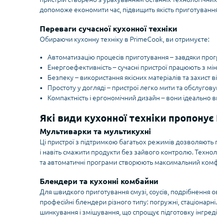
допоможе економити час, підвищить якість приготування 
Переваги сучасної кухонної техніки
Обираючи кухонну техніку в PrimeCook, ви отримуєте:
Автоматизацію процесів приготування – завдяки прог
Енергоефективність – сучасні пристрої працюють з мі
Безпеку – використання якісних матеріалів та захист в
Простоту у догляді – пристрої легко мити та обслугову
Компактність і ергономічний дизайн – вони ідеально вп
Які види кухонної техніки пропонує
Мультиварки та мультикухні
Ці пристрої з підтримкою багатьох режимів дозволяють го
і навіть смажити продукти без зайвого контролю. Технол
та автоматичні програми створюють максимальний комф
Блендери та кухонні комбайни
Для швидкого приготування смузі, соусів, подрібнення о
професійні блендери різного типу: погружні, стаціонарні
шинкування і змішування, що спрощує підготовку інгреді