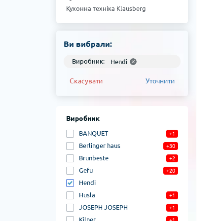
Кухонна техніка Klausberg
Кухонна техніка Kinghoff
Кухонна техніка Gefu
Кухонна техніка Brunbeste
Ви вибрали:
Кухонна техніка Berlinger haus
Виробник:
Hendi
Скасувати
Уточнити
Виробник
BANQUET
+1
Berlinger haus
+30
Brunbeste
+2
Gefu
+20
Hendi
Husla
+1
JOSEPH JOSEPH
+1
Kilner
+1