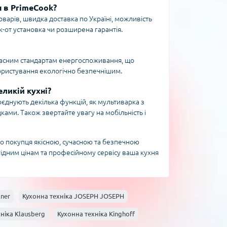
н в PrimeCook?
оварів, швидка доставка по Україні, можливість
к-от установка чи розширена гарантія.
сучасним стандартам енергоспоживання, що
ористування екологічно безпечнішим.
еликій кухні?
оєднують декілька функцій, як мультиварка з
ами. Також звертайте увагу на мобільність і
о покупця якісною, сучасною та безпечною
ідним цінам та професійному сервісу ваша кухня
lner
Кухонна техніка JOSEPH JOSEPH
ніка Klausberg
Кухонна техніка Kinghoff