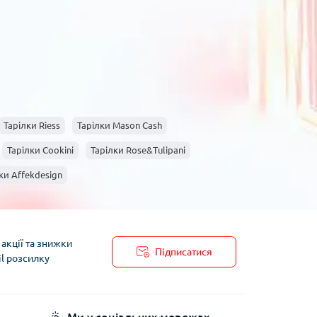
Тарілки Riess
Тарілки Mason Cash
Тарілки Cookini
Тарілки Rose&Tulipani
ки Affekdesign
акції та знижки
Підписатися
il розсилку
пису