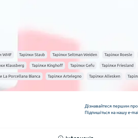
ки WMF
Тарілки Staub
Тарілки Seltman Weiden
Тарілки Roesle
лки Klausberg
Тарілки Kinghoff
Тарілки Gefu
Тарілки Friesland
и La Porcellana Bianca
Тарілки Artelegno
Тарілки Allesken
Таріл
Дізнавайтеся першим про 
Підпишіться на нашу e-ma
Умови облікового за