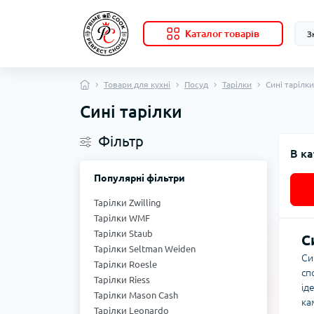
Каталог товарів
Товари для кухні
Посуд
Тарілки
Сині тарілки
Сині тарілки
Фільтр
В ка
Популярні фільтри
Тарілки Zwilling
Тарілки WMF
Тарілки Staub
С
Тарілки Seltman Weiden
Си
Тарілки Roesle
сп
Тарілки Riess
ід
Тарілки Mason Cash
ка
Тарілки Leonardo