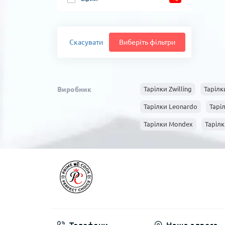
Скасувати
Виберіть фільтри
Виробник
Тарілки Zwilling
Таріл
Тарілки Leonardo
Тарі
Тарілки Mondex
Тарілк