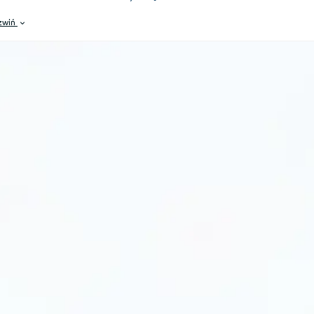
ханічних пошкоджень, що робить його ідеальним для щоденного вик
zwiń
ому варто обрати синій набір тарілок?
часні сині тарілки чудово вписуються в тренди "coastal grandma", ск
ній колір посуду стає ефектним тлом для страв, надаючи їм винятково
ні тарілки, покриті високоякісною глазур'ю, що запобігає забарвленн
делей можна успішно мити в посудомийній машині та використовуват
 економію часу на кухні.
 дбаємо про те, щоб замовлені товари доставлялися нашим клієнтам 
стах як:
Варшава, Краків, Лодзь, Вроцлав, Познань та Зелена Гура
. Та
ійснювати відправку замовлених синіх тарілок негайно, забезпечуючи