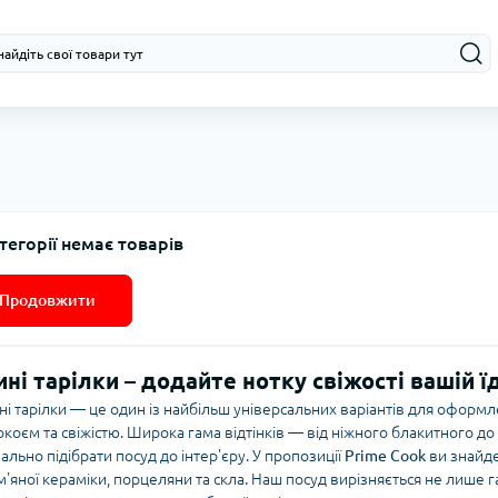
тегорії немає товарів
Продовжити
ині тарілки – додайте нотку свіжості вашій ї
ні тарілки — це один із найбільш універсальних варіантів для оформле
окоєм та свіжістю. Широка гама відтінків — від ніжного блакитного д
еально підібрати посуд до інтер'єру. У пропозиції
Prime Cook
ви знайдет
м'яної кераміки, порцеляни та скла. Наш посуд вирізняється не лише г