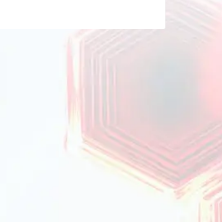
ористання.
андинавський або середземноморський стиль.
го вигляду. У
Prime Cook
ми пропонуємо обідні
ю та подряпинам від приборів. Більшість наших
и у мікрохвильових пічках, що гарантує комфорт
блискавично. Ми маємо власні склади у таких
ке розташування запасів дозволяє нам
 їхню безпеку під час транспортування.