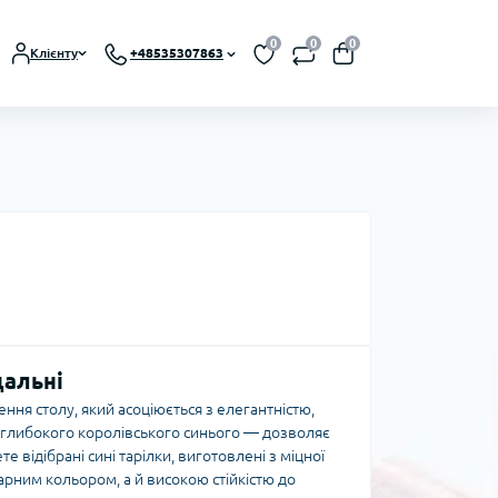
0
0
0
Клієнту
+48535307863
дальні
ння столу, який асоціюється з елегантністю,
о глибокого королівського синього — дозволяє
е відібрані сині тарілки, виготовлені з міцної
арним кольором, а й високою стійкістю до