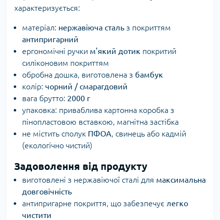
характеризується:
матеріал:
нержавіюча сталь
з покриттям
антипригарний
ергономічні ручки
м'який дотик
покритий
силіконовим покриттям
обробна дошка, виготовлена з
бамбук
колір:
чорний / смарагдовий
вага брутто:
2000 г
упаковка: приваблива картонна коробка з
пінопластовою вставкою, магнітна застібка
не містить сполук
ПФОА
, свинець або кадмій
(екологічно чистий)
Задоволення від продукту
виготовлені з нержавіючої сталі для
максимальна
довговічність
антипригарне покриття, що забезпечує
легко
чистити