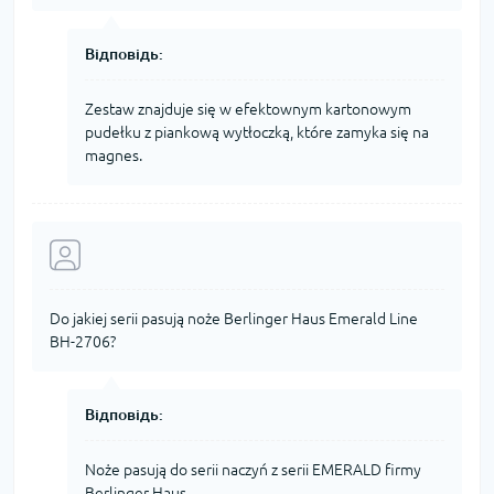
Відповідь:
Zestaw znajduje się w efektownym kartonowym
pudełku z piankową wytłoczką, które zamyka się na
magnes.
Do jakiej serii pasują noże Berlinger Haus Emerald Line
BH-2706?
Відповідь:
Noże pasują do serii naczyń z serii EMERALD firmy
Berlinger Haus.