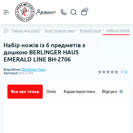
0
Клієнту
Набори ножів
Товари для кухні
Ножі та аксесуари
Кухонні ножі
Набір ножів із 6 предметів з
дошкою BERLINGER HAUS
EMERALD LINE BH-2706
Виробник:
Berlinger haus
0
Артикул:
BH-2706
Все про товар
Опис
Характеристики
Відгуки
П
0