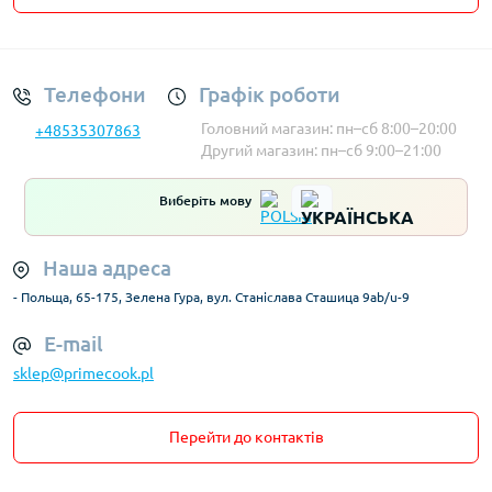
Умови облікового запису
Телефони
Графік роботи
Головний магазин: пн–сб 8:00–20:00
+48535307863
Другий магазин: пн–сб 9:00–21:00
Виберіть мову
Наша адреса
- Польща, 65-175, Зелена Гура, вул. Станіслава Сташица 9ab/u-9
E-mail
sklep@primecook.pl
Перейти до контактів