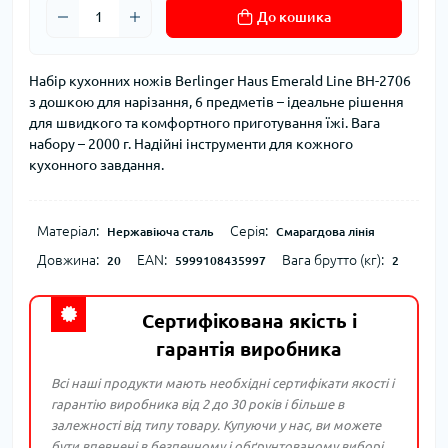
До кошика
Набір кухонних ножів Berlinger Haus Emerald Line BH-2706
з дошкою для нарізання, 6 предметів – ідеальне рішення
для швидкого та комфортного приготування їжі. Вага
набору – 2000 г. Надійні інструменти для кожного
кухонного завдання.
Матеріал:
Серія:
Нержавіюча сталь
Смарагдова лінія
Довжина:
EAN:
Вага брутто (кг):
20
5999108435997
2
Сертифікована якість і
гарантія виробника
Всі наші продукти мають необхідні сертифікати якості і
гарантію виробника від 2 до 30 років і більше в
залежності від типу товару. Купуючи у нас, ви можете
бути впевнені в безпечному і обґрунтованому виборі.