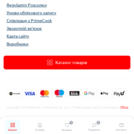
Regulamin Розсилки
Умови облікового запису
Співпраця з PrimeCook
Зворотній зв’язок
Карта сайту
Виробники
Каталог товарів
Copyright © PrimeCook - Mirokana Sp. z o.o. | Реалізація сайту у співпраці з
Elbuz
0
0
Каталог
Головна
Закладки
Порівняти
Контакти