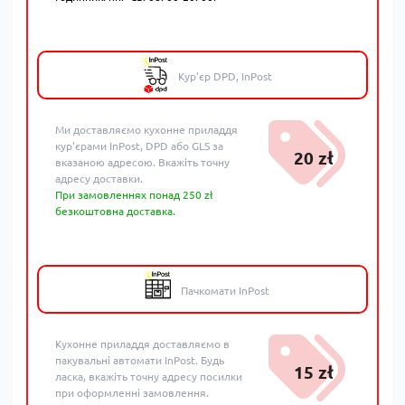
Кур'єр DPD, InPost
Ми доставляємо кухонне приладдя
кур'єрами InPost, DPD або GLS за
20 zł
вказаною адресою. Вкажіть точну
адресу доставки.
При замовленнях понад 250 zł
безкоштовна доставка.
Пачкомати InPost
Кухонне приладдя доставляємо в
пакувальні автомати InPost. Будь
15 zł
ласка, вкажіть точну адресу посилки
при оформленні замовлення.