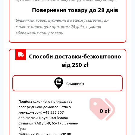
Повернення товару до 28 днів
Будь-який товар, куплений в нашому магазині, ви
можете повернути протягом 28 днів за умови
збереження стану товару.
Способи доставки-безкоштовно
від 250 zł
Самовивіз
Прийом кухонного приладдя за
попередньою домовленістю з
0 zł
менеджером: +48 535 307
863.Магазин: вул. Станіслава
Сташиця 9AB / u-9, 65-175 Зелена-
Гура.
годинник: пн.- СБ. 08: 00-20: 00.