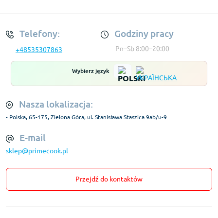
Regulamin Konta
Telefony:
Godziny pracy
Pn–Sb 8:00–20:00
+48535307863
Wybierz język
Nasza lokalizacja:
- Polska, 65-175, Zielona Góra, ul. Stanisława Staszica 9ab/u-9
E-mail
sklep@primecook.pl
Przejdź do kontaktów