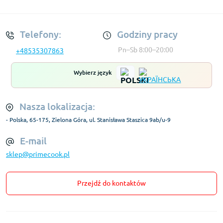
Regulamin Konta
Telefony:
Godziny pracy
Pn–Sb 8:00–20:00
+48535307863
Wybierz język
Nasza lokalizacja:
- Polska, 65-175, Zielona Góra, ul. Stanisława Staszica 9ab/u-9
E-mail
sklep@primecook.pl
Przejdź do kontaktów