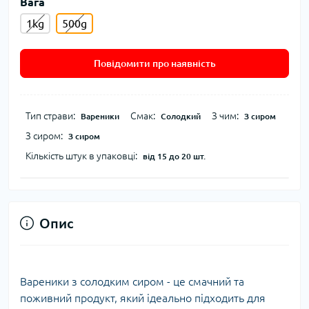
Вага
1kg
500g
Повідомити про наявність
Тип страви:
Смак:
З чим:
Вареники
Солодкий
З сиром
З сиром:
З сиром
Кількість штук в упаковці:
від 15 до 20 шт.
Опис
Вареники з солодким сиром - це смачний та
поживний продукт, який ідеально підходить для