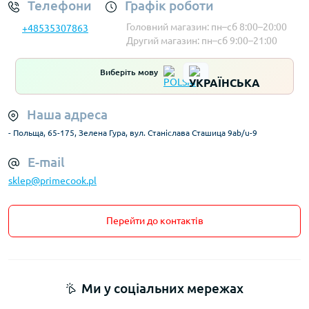
Телефони
Графік роботи
Головний магазин: пн–сб 8:00–20:00
+48535307863
Другий магазин: пн–сб 9:00–21:00
Виберіть мову
Наша адреса
- Польща, 65-175, Зелена Гура, вул. Станіслава Сташица 9ab/u-9
E-mail
sklep@primecook.pl
Перейти до контактів
Ми у соціальних мережах