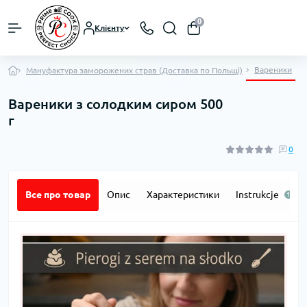
0
Клієнту
Вареники
Мануфактура заморожених страв (Доставка по Польщі)
Вареники з солодким сиром 500
г
0
Все про товар
Опис
Характеристики
Instrukcje
1