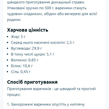
швидкого приготування домашньої страви.
Упаковані зручно по 500 г, вареники стануть
чудовим сніданком, обідом або вечерею для всієї
родини.
Харчова цінність
Жир: 5 г
Серед нього насичені кислоти: 2,5 г
Вуглеводи: 29,9 г
В тому числі цукри: 5,1 г
Волокно: 0,85 г
Білок: 10,6 г
Сіль: 0,45 г
Спосіб приготування
Приготування вареників - це швидкий та простий
процес:
Заморожені вареники опустіть у киплячу