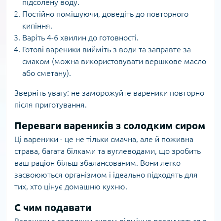
підсолену воду.
Постійно помішуючи, доведіть до повторного
кипіння.
Варіть 4-6 хвилин до готовності.
Готові вареники вийміть з води та заправте за
смаком (можна використовувати вершкове масло
або сметану).
Зверніть увагу: не заморожуйте вареники повторно
після приготування.
Переваги вареників з солодким сиром
Ці вареники - це не тільки смачна, але й поживна
страва, багата білками та вуглеводами, що зробить
ваш раціон більш збалансованим. Вони легко
засвоюються організмом і ідеально підходять для
тих, хто цінує домашню кухню.
С чим подавати
Вареники з солодким сиром відмінно поєднуються з