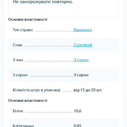
Не заморожувати повторно.
Основні властивості
Тип страви
Вареники
Смак
Солодкий
З чим
З сиром
З сиром
З сиром
Кількість штук в упаковці
від 15 до 20 шт.
Основні властивості
Білок
10,6
Клітковина
0,85