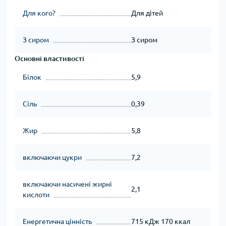
Для кого?
Для дітей
З сиром
З сиром
Основні властивості
Білок
5,9
Сіль
0,39
Жир
5,8
включаючи цукри
7,2
включаючи насичені жирні
2,1
кислоти
Енергетична цінність
715 кДж 170 ккал