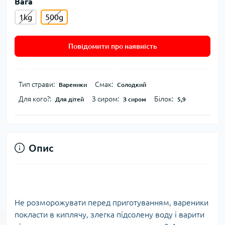
Вага
1kg
500g
Повідомити про наявність
Тип страви:
Смак:
Вареники
Солодкий
Для кого?:
З сиром:
Білок:
Для дітей
З сиром
5,9
Опис
Не розморожувати перед приготуванням, вареники
покласти в киплячу, злегка підсолену воду і варити