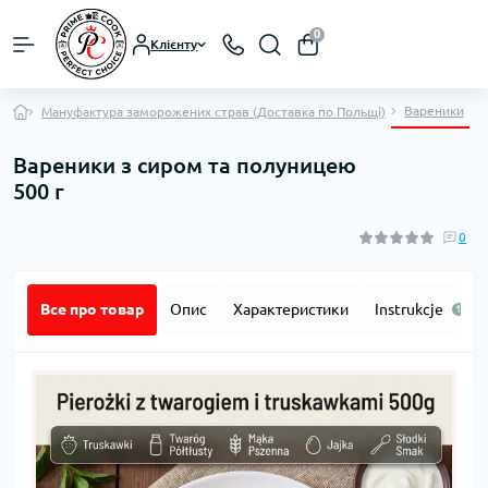
0
Клієнту
Вареники
Мануфактура заморожених страв (Доставка по Польщі)
Вареники з сиром та полуницею
500 г
0
Все про товар
Опис
Характеристики
Instrukcje
1