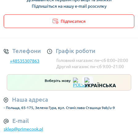
Підпишіться на нашу e-mail розсилку
Підписатися
Умови облікового запису
Телефони
Графік роботи
Головний магазин: пн–сб 8:00–20:00
+48535307863
Другий магазин: пн–сб 9:00–21:00
Виберіть мову
Наша адреса
- Польща, 65-175, Зелена Гура, вул. Станіслава Сташица 9ab/u-9
E-mail
sklep@primecook.pl