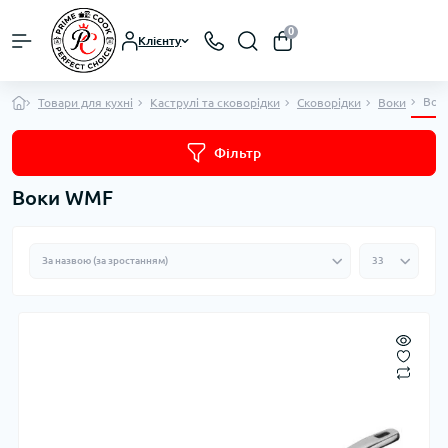
0
Клієнту
Вок
Товари для кухні
Каструлі та сковорідки
Сковорідки
Воки
Фільтр
Воки WMF