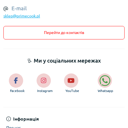
ваших кулінарних завдань і бюджету.
E-mail
Обсяг і розмір воку
sklep@primecook.pl
Вок буває різного розміру — від 24 см до 36 см у діаметрі.
Для сім’ї з 2-3 осіб рекомендуємо посуд об’ємом 2-3 літри.
Перейти до контактів
Якщо готуєте на велику компанію або часто приймаєте
гостей, оберіть вок об’ємом понад 4 літри. Завдяки глибині
посуду вміщає багато інгредієнтів без ризику розплескання.
Тип плити та сумісність з воком
Ми у соціальних мережах
Сучасні воки підходять для різних типів плит: газових,
електричних, індукційних. Важливо перевірити сумісність
обраного воку, особливо якщо у вас індукційна плита, яка
потребує спеціального дна. В інтернет-магазині PrimeCook
уся продукція має детальний опис з позначенням сумісності.
Facebook
Instagram
YouTube
Whatsapp
Догляд та експлуатація воків:
рекомендації від експертів
Особливості догляду за воком з різних
Інформація
матеріалів
Про нас