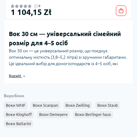
0
1 104,15 Zł
Вок 30 см — універсальний сімейний
розмір для 4–5 осіб
Вок 30 см — це універсальний розмір, що поєднує
оптимальну місткість (3,8–5,2 літра) зі зручними габаритами.
Це ідеальний вибір для домогосподарств із 4–5 осіб, які
шукають альтернативу стандартному воку діаметром 32 см.
Rozwiń
Діаметр 30 сантиметрів забезпечує достатньо простору для
приготування повноцінних страв при меншій вазі та
компактніших розмірах — це практичний компроміс між
Виробник
об'ємом та маневреністю. Prime Cook пропонує широкий
асортимент воків 30 см від відомих виробників.
Воки WMF
Воки Scanpan
Воки Zwilling
Воки Staub
Вок такого діаметру вирізняється стінками заввишки 9–12
Воки Kinghoff
Воки Demeyere
Воки Berlinger haus
см і вагою 1,8–3 кг (залежно від матеріалу). Він місткіший за
Воки Ballarini
стандартну модель 28 см, але легший за воки розміром 32–
36 см. Такі габарити дозволяють зручно зберігати його у