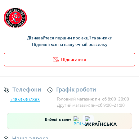
стандартних кухонних шафах, зберігаючи при цьому
«сімейний» об'єм. Це ідеальне рішення для тих, кому
потрібно більше місця, ніж у воку 28 см, але хто вважає
модель 32 см занадто масивною.
Дізнавайтеся першим про акції та знижки
Підпишіться на нашу e-mail розсилку
Підписатися
Умови облікового запису
Телефони
Графік роботи
Головний магазин: пн–сб 8:00–20:00
+48535307863
Другий магазин: пн–сб 9:00–21:00
Виберіть мову
Наша адреса